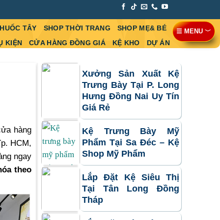
THUỐC TÂY
SHOP THỜI TRANG
SHOP MẸ& BÉ
☰ MENU ﹀
Ụ KIỆN
CỬA HÀNG ĐỒNG GIÁ
KỆ KHO
DỰ ÁN
Xưởng Sản Xuất Kệ
Trưng Bày Tại P. Long
Hưng Đồng Nai Uy Tín
Giá Rẻ
cửa hàng
Kệ Trưng Bày Mỹ
Phẩm Tại Sa Đéc – Kệ
 Tp. HCM,
Shop Mỹ Phẩm
hàng ngay
hóa theo
Lắp Đặt Kệ Siêu Thị
Tại Tân Long Đồng
Tháp