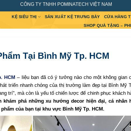
CÔNG TY TNHH POMINATECH VIỆT NAM
KỆ SIÊU THỊ
SẢN XUẤT KỆ TRƯNG BÀY
CỬA HÀNG 
SHOP QUÀ TẶNG – PH
Phẩm Tại Bình Mỹ Tp. HCM
p. HCM
– liệu bạn đã có ý tưởng nào cho một không gian 
hát triển nhanh chóng của thị trường làm đẹp tại Bình Mỹ
rang trí”, mà còn là yếu tố chiến lược để chinh phục khách 
ạn khám phá những xu hướng decor hiện đại, cá nhân 
 phẩm của bạn tại khu vực Bình Mỹ Tp. HCM.