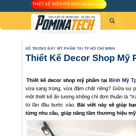
Skip
THIẾT KẾ MIỄN PHÍ BẢO HÀNH 5 NĂM
to
content
KỆ TRƯNG BÀY MỸ PHẨM TẠI TP HỒ CHÍ MINH
Thiết Kế Decor Shop Mỹ 
Thiết kế decor shop mỹ phẩm tại
Bình Mỹ T
vừa sang trọng, vừa đậm chất riêng? Giữa sự p
một thiết kế ấn tượng không chỉ đơn thuần là “t
từ lần đầu bước vào.
Bài viết này sẽ giúp b
từng nhu cầu, giúp nâng tầm thương hiệu mỹ