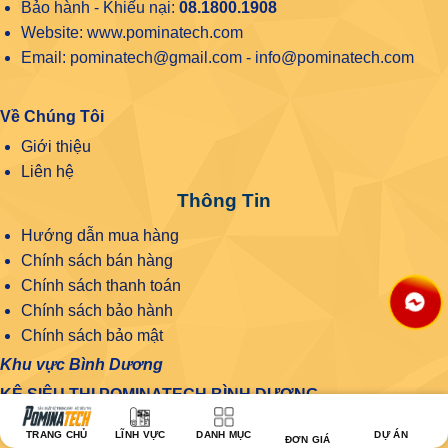
Bảo hành - Khiếu nại:
08.1800.1908
Website: www.pominatech.com
Email: pominatech@gmail.com - info@pominatech.com
Về Chúng Tôi
Giới thiệu
Liên hệ
Thông Tin
Hướng dẫn mua hàng
Chính sách bán hàng
Chính sách thanh toán
Chính sách bảo hành
Chính sách bảo mật
Khu vực Bình Dương
KỆ SIÊU THỊ POMINATECH BÌNH DƯƠNG
Địa chỉ: 76 Bùi Văn Bình, Phú Lợi, Thủ Dầu Một, Bình
TRANG CHỦ
LĨNH VỰC
DANH MỤC
DỰ ÁN
ĐƠN GIÁ