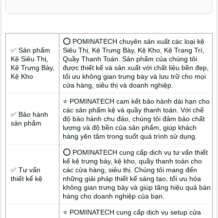
Thành Đồng Tháp, giúp bạn tạo dựng một không gian không
chỉ để bán hàng, mà còn là nơi lan tỏa cái đẹp.
⭕ POMINATECH chuyên sản xuất các loại kệ
✅ Sản phẩm
Siêu Thị, Kệ Trưng Bày, Kệ Kho, Kệ Trang Trí,
Kệ Siêu Thị,
Quầy Thanh Toán. Sản phẩm của chúng tôi
Kệ Trưng Bày,
được thiết kế và sản xuất với chất liệu bền đẹp,
Kệ Kho
tối ưu không gian trưng bày và lưu trữ cho mọi
cửa hàng, siêu thị và doanh nghiệp.
⭐ POMINATECH cam kết bảo hành dài hạn cho
các sản phẩm kệ và quầy thanh toán. Với chế
✅ Bảo hành
độ bảo hành chu đáo, chúng tôi đảm bảo chất
sản phẩm
lượng và độ bền của sản phẩm, giúp khách
hàng yên tâm trong suốt quá trình sử dụng.
⭕ POMINATECH cung cấp dịch vụ tư vấn thiết
kế kệ trưng bày, kệ kho, quầy thanh toán cho
✅ Tư vấn
các cửa hàng, siêu thị. Chúng tôi mang đến
thiết kế kệ
những giải pháp thiết kế sáng tạo, tối ưu hóa
không gian trưng bày và giúp tăng hiệu quả bán
hàng cho doanh nghiệp của bạn.
⭐ POMINATECH cung cấp dịch vụ setup cửa