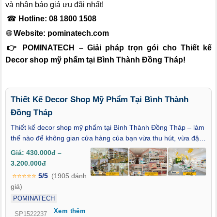
và nhận báo giá ưu đãi nhất!
☎
Hotline: 08 1800 1508
🌐
Website:
pominatech.com
👉 POMINATECH – Giải pháp trọn gói cho Thiết kế
Decor shop mỹ phẩm tại Bình Thành Đồng Tháp!
Thiết Kế Decor Shop Mỹ Phẩm Tại Bình Thành
Đồng Tháp
Thiết kế decor shop mỹ phẩm tại Bình Thành Đồng Tháp – làm
thế nào để không gian cửa hàng của bạn vừa thu hút, vừa đậm
dấu ấn thương hiệu giữa thị trường làm đẹp ngày càng cạnh
Giá: 430.000đ –
tranh?Trong thời đại mà trải nghiệm khách hàng là yếu tố then
3.200.000đ
chốt tạo nên sự thành công, việc sở hữu một shop mỹ phẩm
⭐⭐⭐⭐⭐
5/5
(1905 đánh
được decor chỉn chu, thẩm mỹ và khoa học chính là lời khẳng
giá)
định về phong cách và tầm nhìn của bạn. Bài viết này sẽ mang
POMINATECH
đến cho bạn những gợi mở tinh tế về xu hướng thiết kế hiện
Xem thêm
đại, cá nhân hóa và đẳng cấp – phù hợp với thị hiếu tại Bình
SP1522237