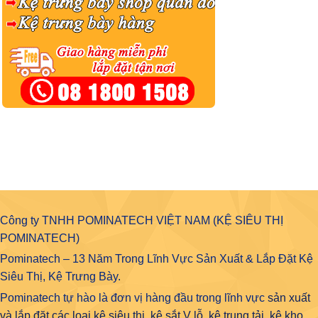
Công ty TNHH POMINATECH VIỆT NAM (KỆ SIÊU THỊ
POMINATECH)
Pominatech – 13 Năm Trong Lĩnh Vực Sản Xuất & Lắp Đặt Kệ
Siêu Thị, Kệ Trưng Bày.
Pominatech tự hào là đơn vị hàng đầu trong lĩnh vực
sản xuất
và lắp đặt các loại kệ siêu thị, kệ sắt V lỗ, kệ trung tải, kệ kho,