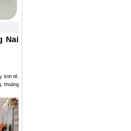
g Nai
 tinh tế.
, thoáng