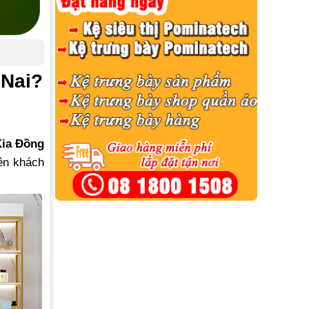
 Nai?
Kia Đồng
iên khách