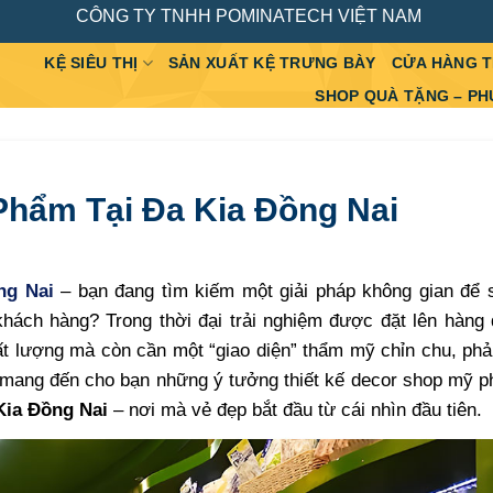
CÔNG TY TNHH POMINATECH VIỆT NAM
KỆ SIÊU THỊ
SẢN XUẤT KỆ TRƯNG BÀY
CỬA HÀNG 
SHOP QUÀ TẶNG – PH
Phẩm Tại Đa Kia Đồng Nai
ng Nai
– bạn đang tìm kiếm một giải pháp không gian để 
khách hàng? Trong thời đại trải nghiệm được đặt lên hàng
 lượng mà còn cần một “giao diện” thẩm mỹ chỉn chu, phả
mang đến cho bạn những ý tưởng thiết kế decor shop mỹ p
Kia Đồng Nai
– nơi mà vẻ đẹp bắt đầu từ cái nhìn đầu tiên.