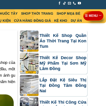
THUỐC TÂY
SHOP THỜI TRANG
SHOP MẸ& BÉ
☰ MENU ﹀
Ụ KIỆN
CỬA HÀNG ĐỒNG GIÁ
KỆ KHO
DỰ ÁN
Thiết Kế Shop Quần
Áo Thời Trang Tại Kon
Tum
Thiết Kế Decor Shop
shop của
Mỹ Phẩm Tại Sơn Mỹ
Lâm Đồng
 đầu, một
n ánh gu
Lắp Đặt Kệ Siêu Thị
hẩm hiện
Tại Đồng Tâm Đồng
Nai
Thiết Kế Thi Công Cửa