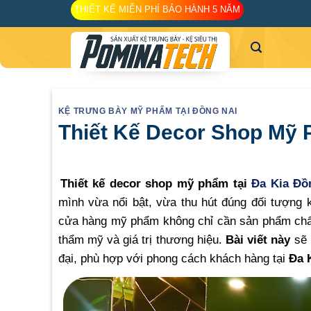
Skip
THIẾT KẾ MIỄN PHÍ BẢO HÀNH 5 NĂM
to
content
KỆ TRƯNG BÀY MỸ PHẨM TẠI ĐỒNG NAI
Thiết Kế Decor Shop Mỹ 
Thiết kế decor shop mỹ phẩm tại
Đa Kia Đồ
mình vừa nổi bật, vừa thu hút đúng đối tượng 
cửa hàng mỹ phẩm không chỉ cần sản phẩm chất
thẩm mỹ và giá trị thương hiệu.
Bài viết này
sẽ 
đại, phù hợp với phong cách khách hàng tại
Đa 