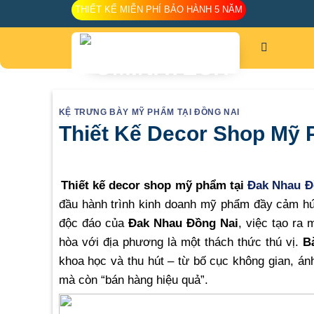
Skip
THIẾT KẾ MIỄN PHÍ BẢO HÀNH 5 NĂM
to
content
KỆ TRƯNG BÀY MỸ PHẨM TẠI ĐỒNG NAI
Thiết Kế Decor Shop Mỹ 
Thiết kế decor shop mỹ phẩm tại
Đak Nhau Đ
đầu hành trình kinh doanh mỹ phẩm đầy cảm hứ
độc đáo của
Đak Nhau Đồng Nai
, việc tạo ra
hòa với địa phương là một thách thức thú vị.
B
khoa học và thu hút – từ bố cục không gian, án
mà còn “bán hàng hiệu quả”.