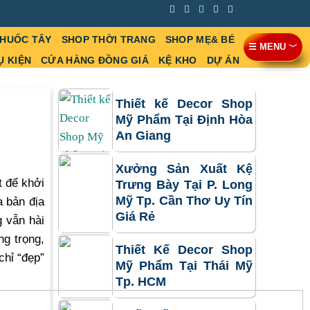
THUỐC TÂY
SHOP THỜI TRANG
SHOP MẸ& BÉ
☰ MENU ﹀
Ụ KIỆN
CỬA HÀNG ĐỒNG GIÁ
KỆ KHO
DỰ ÁN
Thiết kế Decor Shop
Mỹ Phẩm Tại Định Hòa
An Giang
Xưởng Sản Xuất Kệ
t để khởi
Trưng Bày Tại P. Long
Mỹ Tp. Cần Thơ Uy Tín
 bản địa
Giá Rẻ
g vẫn hài
g trọng,
Thiết Kế Decor Shop
chỉ “đẹp”
Mỹ Phẩm Tại Thái Mỹ
Tp. HCM