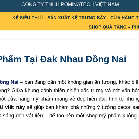
CÔNG TY TNHH POMINATECH VIỆT NAM
KỆ SIÊU THỊ
SẢN XUẤT KỆ TRƯNG BÀY
CỬA HÀNG 
SHOP QUÀ TẶNG – PH
Phẩm Tại Đak Nhau Đồng Nai
ồng Nai
– bạn đang cần một không gian ấn tượng, khác biệ
ng? Giữa khung cảnh thiên nhiên đặc trưng và nét văn hóa
 một cửa hàng mỹ phẩm mang vẻ đẹp hiện đại, tinh tế nhưn
ài viết này
sẽ giúp bạn khám phá những ý tưởng decor san
h sáng đến vật liệu – để tạo nên một shop mỹ phẩm không 