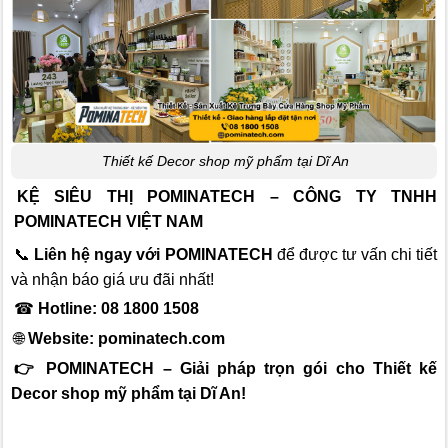
Thiết kế Decor shop mỹ phẩm tại Dĩ An
KỆ SIÊU THỊ POMINATECH – CÔNG TY TNHH
POMINATECH VIỆT NAM
📞
Liên hệ ngay với POMINATECH
để được tư vấn chi tiết
và nhận báo giá ưu đãi nhất!
☎
Hotline: 08 1800 1508
🌐
Website:
pominatech.com
👉 POMINATECH – Giải pháp trọn gói cho Thiết kế
Decor shop mỹ phẩm tại Dĩ An!