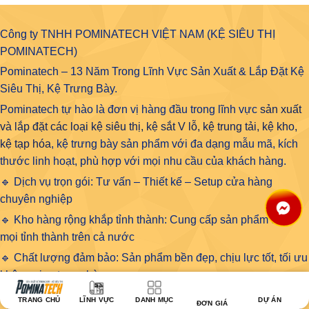
Công ty TNHH POMINATECH VIỆT NAM (KỆ SIÊU THỊ
POMINATECH)
Pominatech – 13 Năm Trong Lĩnh Vực Sản Xuất & Lắp Đặt Kệ
Siêu Thị, Kệ Trưng Bày.
Pominatech tự hào là đơn vị hàng đầu trong lĩnh vực
sản xuất
và lắp đặt các loại kệ siêu thị, kệ sắt V lỗ, kệ trung tải, kệ kho,
kệ tạp hóa
, kệ trưng bày sản phẩm với đa dạng mẫu mã, kích
thước linh hoạt, phù hợp với mọi nhu cầu của khách hàng.
🔹 Dịch vụ trọn gói: Tư vấn – Thiết kế – Setup cửa hàng
chuyên nghiệp
🔹 Kho hàng rộng khắp tỉnh thành: Cung cấp sản phẩm đến
mọi tỉnh thành trên cả nước
🔹 Chất lượng đảm bảo: Sản phẩm bền đẹp, chịu lực tốt, tối ưu
không gian trưng bày
Với hơn 13 năm kinh nghiệm, Pominatech cam kết mang đến
TRANG CHỦ
LĨNH VỰC
DANH MỤC
DỰ ÁN
ĐƠN GIÁ