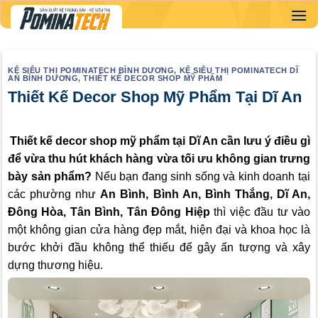
Skip
to
content
KỆ SIÊU THỊ POMINATECH BÌNH DƯƠNG
,
KỆ SIÊU THỊ POMINATECH DĨ
AN BÌNH DƯƠNG
,
THIẾT KẾ DECOR SHOP MỸ PHẨM
Thiết Kế Decor Shop Mỹ Phẩm Tại Dĩ An
Thiết kế decor shop mỹ phẩm tại
Dĩ An
cần lưu ý điều gì
để vừa thu hút khách hàng vừa tối ưu không gian trưng
bày sản phẩm?
Nếu bạn đang sinh sống và kinh doanh tại
các phường như
An Bình, Bình An, Bình Thắng, Dĩ An,
Đông Hòa, Tân Bình, Tân Đông Hiệp
thì việc đầu tư vào
một không gian cửa hàng đẹp mắt, hiện đại và khoa học là
bước khởi đầu không thể thiếu để gây ấn tượng và xây
dựng thương hiệu.