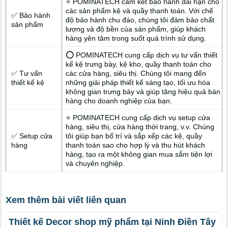
⭐ POMINATECH cam kết bảo hành dài hạn cho
các sản phẩm kệ và quầy thanh toán. Với chế
✅ Bảo hành
độ bảo hành chu đáo, chúng tôi đảm bảo chất
sản phẩm
lượng và độ bền của sản phẩm, giúp khách
hàng yên tâm trong suốt quá trình sử dụng.
⭕ POMINATECH cung cấp dịch vụ tư vấn thiết
kế kệ trưng bày, kệ kho, quầy thanh toán cho
✅ Tư vấn
các cửa hàng, siêu thị. Chúng tôi mang đến
thiết kế kệ
những giải pháp thiết kế sáng tạo, tối ưu hóa
không gian trưng bày và giúp tăng hiệu quả bán
hàng cho doanh nghiệp của bạn.
⭐ POMINATECH cung cấp dịch vụ setup cửa
hàng, siêu thị, cửa hàng thời trang, v.v. Chúng
✅ Setup cửa
tôi giúp bạn bố trí và sắp xếp các kệ, quầy
hàng
thanh toán sao cho hợp lý và thu hút khách
hàng, tạo ra một không gian mua sắm tiện lợi
và chuyên nghiệp.
Xem thêm bài viết liên quan
Thiết kế Decor shop mỹ phẩm tại Ninh Điền Tây