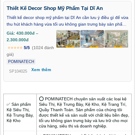
Thiết Kế Decor Shop Mỹ Phẩm Tại Dĩ An
Thiết kế decor shop mỹ phẩm tại Dĩ An cần lưu ý điều gì để vừa
thu hút khách hàng vừa tối ưu không gian trưng bày sản phẩm?
Nếu bạn đang sinh sống và kinh doanh tại các phường như Dĩ
Giá: 430.000đ –
An, Tân Bình, Tân Đông Hiệp, Bình An, Bình Thắng, Đông Hòa
2.300.000đ
hay An Bình, thì việc đầu tư vào một không gian cửa hàng đẹp
⭐⭐⭐⭐⭐
5/5
(1024 đánh
mắt, hiện đại và khoa học là bước khởi đầu không thể thiếu để
giá)
gây ấn tượng và xây dựng thương hiệu. Bài viết dưới đây sẽ
POMINATECH
gợi ý cho bạn những xu hướng thiết kế mới nhất, cùng các giải
Xem thêm
pháp chọn kệ trưng bày mỹ phẩm sao cho phù hợp với diện
SP104025
tích và phong cách riêng của từng shop.
⭕ POMINATECH chuyên sản xuất các loại kệ
✅ Sản phẩm
Siêu Thị, Kệ Trưng Bày, Kệ Kho, Kệ Trang Trí,
Kệ Siêu Thị,
Quầy Thanh Toán. Sản phẩm của chúng tôi
Kệ Trưng Bày,
được thiết kế và sản xuất với chất liệu bền đẹp,
Kệ Kho
tối ưu không gian trưng bày và lưu trữ cho mọi
cửa hàng, siêu thị và doanh nghiệp.