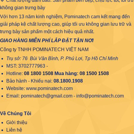
🔹 Chất lượng đảm bảo: Sản phẩm bền đẹp, chịu lực tốt, tối ưu
không gian trưng bày
Với hơn 13 năm kinh nghiệm, Pominatech cam kết mang đến
giải pháp kệ chất lượng cao, giúp tối ưu không gian lưu trữ và
trưng bày sản phẩm một cách hiệu quả nhất.
GIAO HÀNG MIỄN PHÍ LẮP ĐẶT TẬN NƠI
Công ty TNHH POMINATECH VIỆT NAM
Trụ sở: 76 Bùi Văn Bình, P. Phú Lợi, Tp Hồ Chí Minh
MST: 3702777963 -
Hotline:
08 1800 1508
Mua hàng:
08 1500 1508
Bảo hành - Khiếu nại:
08.1800.1908
Website: www.pominatech.com
Email: pominatech@gmail.com - info@pominatech.com
Về Chúng Tôi
Giới thiệu
Liên hệ