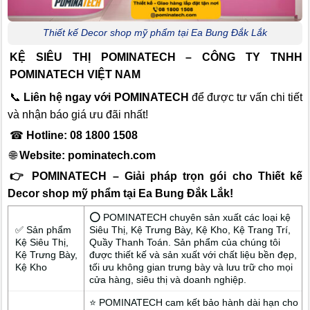
Thiết kế Decor shop mỹ phẩm tại Ea Bung Đắk Lắk
KỆ SIÊU THỊ POMINATECH – CÔNG TY TNHH
POMINATECH VIỆT NAM
📞
Liên hệ ngay với POMINATECH
để được tư vấn chi tiết
và nhận báo giá ưu đãi nhất!
☎
Hotline: 08 1800 1508
🌐
Website:
pominatech.com
👉 POMINATECH – Giải pháp trọn gói cho Thiết kế
Decor shop mỹ phẩm tại Ea Bung Đắk Lắk!
⭕ POMINATECH chuyên sản xuất các loại kệ
✅ Sản phẩm
Siêu Thị, Kệ Trưng Bày, Kệ Kho, Kệ Trang Trí,
Kệ Siêu Thị,
Quầy Thanh Toán. Sản phẩm của chúng tôi
Kệ Trưng Bày,
được thiết kế và sản xuất với chất liệu bền đẹp,
Kệ Kho
tối ưu không gian trưng bày và lưu trữ cho mọi
cửa hàng, siêu thị và doanh nghiệp.
⭐ POMINATECH cam kết bảo hành dài hạn cho