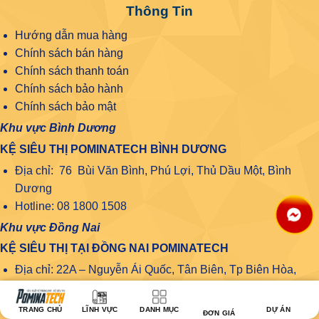
Thông Tin
Hướng dẫn mua hàng
Chính sách bán hàng
Chính sách thanh toán
Chính sách bảo hành
Chính sách bảo mật
Khu vực Bình Dương
KỆ SIÊU THỊ POMINATECH BÌNH DƯƠNG
Địa chỉ: 76 Bùi Văn Bình, Phú Lợi, Thủ Dầu Một, Bình
Dương
Hotline: 08 1800 1508
Khu vực Đồng Nai
KỆ SIÊU THỊ TẠI ĐỒNG NAI POMINATECH
Địa chỉ: 22A – Nguyễn Ái Quốc, Tân Biên, Tp Biên Hòa,
Đồng Nai
Số điện thoại: 08.1800.1508
TRANG CHỦ
LĨNH VỰC
DANH MỤC
DỰ ÁN
ĐƠN GIÁ