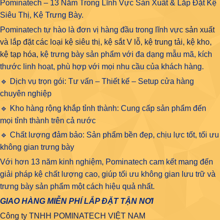
Pominatech – 13 Năm Trong Lĩnh Vực Sản Xuất & Lắp Đặt Kệ
Siêu Thị, Kệ Trưng Bày.
Pominatech tự hào là đơn vị hàng đầu trong lĩnh vực
sản xuất
và lắp đặt các loại kệ siêu thị, kệ sắt V lỗ, kệ trung tải, kệ kho,
kệ tạp hóa
, kệ trưng bày sản phẩm với đa dạng mẫu mã, kích
thước linh hoạt, phù hợp với mọi nhu cầu của khách hàng.
🔹 Dịch vụ trọn gói: Tư vấn – Thiết kế – Setup cửa hàng
chuyên nghiệp
🔹 Kho hàng rộng khắp tỉnh thành: Cung cấp sản phẩm đến
mọi tỉnh thành trên cả nước
🔹 Chất lượng đảm bảo: Sản phẩm bền đẹp, chịu lực tốt, tối ưu
không gian trưng bày
Với hơn 13 năm kinh nghiệm, Pominatech cam kết mang đến
giải pháp kệ chất lượng cao, giúp tối ưu không gian lưu trữ và
trưng bày sản phẩm một cách hiệu quả nhất.
GIAO HÀNG MIỄN PHÍ LẮP ĐẶT TẬN NƠI
Công ty TNHH POMINATECH VIỆT NAM