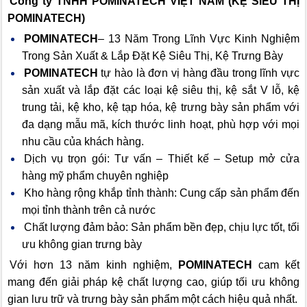
Công ty TNHH POMINATECH VIỆT NAM (KỆ SIÊU THỊ
POMINATECH)
POMINATECH
– 13 Năm Trong Lĩnh Vực Kinh Nghiệm
Trong Sản Xuất & Lắp Đặt Kệ Siêu Thị, Kệ Trưng Bày
POMINATECH
tự hào là đơn vị hàng đầu trong lĩnh vực
sản xuất và lắp đặt các loại kệ siêu thị, kệ sắt V lỗ, kệ
trung tải, kệ kho, kệ tạp hóa, kệ trưng bày sản phẩm với
đa dạng mẫu mã, kích thước linh hoạt, phù hợp với mọi
nhu cầu của khách hàng.
Dịch vụ trọn gói: Tư vấn – Thiết kế – Setup mở cửa
hàng mỹ phẩm chuyên nghiệp
Kho hàng rộng khắp tỉnh thành: Cung cấp sản phẩm đến
mọi tỉnh thành trên cả nước
Chất lượng đảm bảo: Sản phẩm bền đẹp, chịu lực tốt, tối
ưu không gian trưng bày
Với hơn 13 năm kinh nghiệm,
POMINATECH
cam kết
mang đến giải pháp kệ chất lượng cao, giúp tối ưu không
gian lưu trữ và trưng bày sản phẩm một cách hiệu quả nhất.