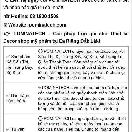
📞
Liên hệ ngay với POMINATECH
để được tư vấn chi tiết
và nhận báo giá ưu đãi nhất!
☎
Hotline: 08 1800 1508
🌐
Website:
pominatech.com
👉 POMINATECH – Giải pháp trọn gói cho Thiết kế
Decor shop mỹ phẩm tại Ea Riêng Đắk Lắk!
⭕ POMINATECH chuyên sản xuất các loại kệ
✅ Sản phẩm
Siêu Thị, Kệ Trưng Bày, Kệ Kho, Kệ Trang Trí,
Kệ Siêu Thị,
Quầy Thanh Toán. Sản phẩm của chúng tôi
Kệ Trưng Bày,
được thiết kế và sản xuất với chất liệu bền đẹp,
Kệ Kho
tối ưu không gian trưng bày và lưu trữ cho mọi
cửa hàng, siêu thị và doanh nghiệp.
⭐ POMINATECH cam kết bảo hành dài hạn cho
các sản phẩm kệ và quầy thanh toán. Với chế
✅ Bảo hành
độ bảo hành chu đáo, chúng tôi đảm bảo chất
sản phẩm
lượng và độ bền của sản phẩm, giúp khách
hàng yên tâm trong suốt quá trình sử dụng.
⭕ POMINATECH cung cấp dịch vụ tư vấn thiết
kế kệ trưng bày, kệ kho, quầy thanh toán cho
✅ Tư vấn
các cửa hàng, siêu thị. Chúng tôi mang đến