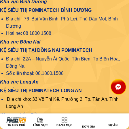
Khu vực Bình Dương
KỆ SIÊU THỊ POMINATECH BÌNH DƯƠNG
Địa chỉ: 76 Bùi Văn Bình, Phú Lợi, Thủ Dầu Một, Bình
Dương
Hotline: 08 1800 1508
Khu vực Đồng Nai
KỆ SIÊU THỊ TẠI ĐỒNG NAI POMINATECH
Địa chỉ: 22A – Nguyễn Ái Quốc, Tân Biên, Tp Biên Hòa,
Đồng Nai
Số điện thoại: 08.1800.1508
Khu vực Long An
KỆ SIÊU THỊ POMINATECH LONG AN
Địa chỉ kho: 33 Võ Thị Kế, Phường 2, Tp. Tân An, Tỉnh
Long An
Khu vực Lâm Đồng
KỆ SIÊU THỊ POMINATECH LÂM ĐỒNG
TRANG CHỦ
LĨNH VỰC
DANH MỤC
DỰ ÁN
ĐƠN GIÁ