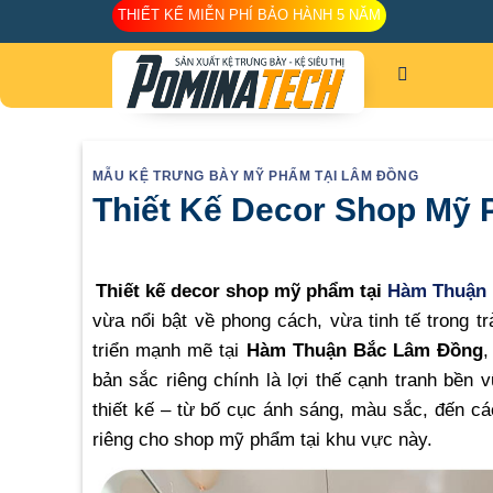
Skip
THIẾT KẾ MIỄN PHÍ BẢO HÀNH 5 NĂM
to
content
MẪU KỆ TRƯNG BÀY MỸ PHẨM TẠI LÂM ĐỒNG
Thiết Kế Decor Shop Mỹ
Thiết kế decor shop mỹ phẩm tại
Hàm Thuận 
vừa nổi bật về phong cách, vừa tinh tế trong 
triển mạnh mẽ tại
Hàm Thuận Bắc Lâm Đồng
,
bản sắc riêng chính là lợi thế cạnh tranh bền 
thiết kế – từ bố cục ánh sáng, màu sắc, đến cá
riêng cho shop mỹ phẩm tại khu vực này.