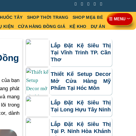
THUỐC TÂY
SHOP THỜI TRANG
SHOP MẸ& BÉ
☰ MENU ﹀
Ụ KIỆN
CỬA HÀNG ĐỒNG GIÁ
KỆ KHO
DỰ ÁN
Lắp Đặt Kệ Siêu Thị
Tại Vĩnh Trinh TP. Cần
Đồng
Thơ
Thiết Kế Setup Decor
g của bạn
Mở Cửa Hàng Mỹ
Phẩm Tại Hóc Môn
ang phát
 và mang
Lắp Đặt Kệ Siêu Thị
lõi trong
Tại Long Hựu Tây Ninh
cor, dành
Lắp Đặt Kệ Siêu Thị
Tại P. Ninh Hòa Khánh