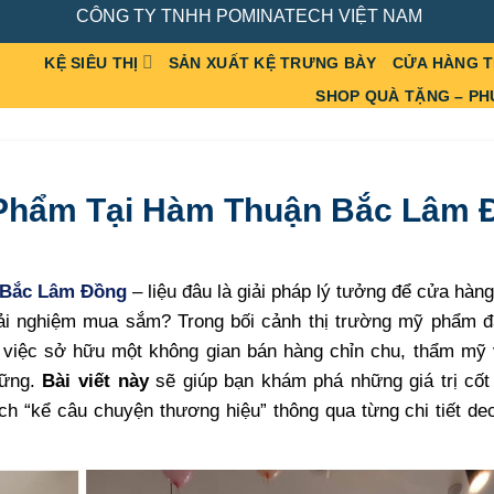
CÔNG TY TNHH POMINATECH VIỆT NAM
KỆ SIÊU THỊ
SẢN XUẤT KỆ TRƯNG BÀY
CỬA HÀNG 
SHOP QUÀ TẶNG – PH
 Phẩm Tại Hàm Thuận Bắc Lâm 
Bắc Lâm Đồng
– liệu đâu là giải pháp lý tưởng để cửa hàn
trải nghiệm mua sắm? Trong bối cảnh thị trường mỹ phẩm đ
 việc sở hữu một không gian bán hàng chỉn chu, thẩm mỹ
vững.
Bài viết này
sẽ giúp bạn khám phá những giá trị cốt 
ch “kể câu chuyện thương hiệu” thông qua từng chi tiết de