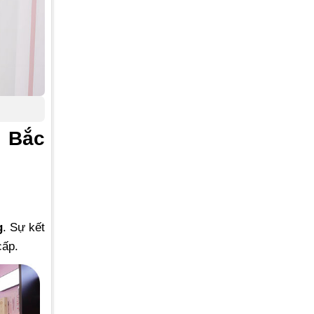
n Bắc
g
. Sự kết
cấp.