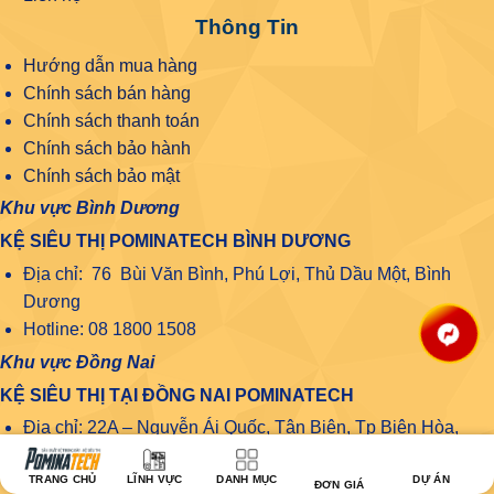
Thông Tin
Hướng dẫn mua hàng
Chính sách bán hàng
Chính sách thanh toán
Chính sách bảo hành
Chính sách bảo mật
Khu vực Bình Dương
KỆ SIÊU THỊ POMINATECH BÌNH DƯƠNG
Địa chỉ: 76 Bùi Văn Bình, Phú Lợi, Thủ Dầu Một, Bình
Dương
Hotline: 08 1800 1508
Khu vực Đồng Nai
KỆ SIÊU THỊ TẠI ĐỒNG NAI POMINATECH
Địa chỉ: 22A – Nguyễn Ái Quốc, Tân Biên, Tp Biên Hòa,
Đồng Nai
TRANG CHỦ
LĨNH VỰC
DANH MỤC
DỰ ÁN
Số điện thoại: 08.1800.1508
ĐƠN GIÁ