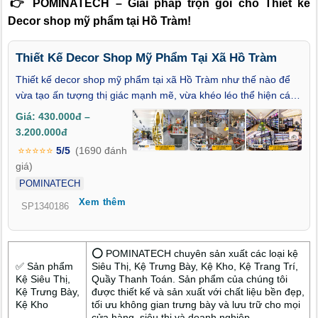
👉 POMINATECH – Giải pháp trọn gói cho Thiết kế
Decor shop mỹ phẩm tại Hồ Tràm!
Thiết Kế Decor Shop Mỹ Phẩm Tại Xã Hồ Tràm
Thiết kế decor shop mỹ phẩm tại xã Hồ Tràm như thế nào để
vừa tạo ấn tượng thị giác mạnh mẽ, vừa khéo léo thể hiện cá
tính thương hiệu và thu hút khách hàng ngay từ cái nhìn đầu
Giá: 430.000đ –
tiên? Trong bối cảnh kinh doanh mỹ phẩm đang phát triển
3.200.000đ
mạnh tại khu vực Hồ Tràm, không gian cửa hàng không chỉ là
⭐⭐⭐⭐⭐
5/5
(1690 đánh
nơi trưng bày sản phẩm mà còn là điểm chạm đầu tiên giữa
giá)
thương hiệu và khách hàng. Bài viết này sẽ giúp bạn khám phá
POMINATECH
những yếu tố then chốt trong thiết kế decor hiện đại, góp phần
Xem thêm
biến một cửa hàng đơn thuần trở thành một không gian trải
SP1340186
nghiệm tinh tế và khác biệt – nơi cái đẹp không chỉ được trưng
bày, mà còn được cảm nhận bằng cảm xúc và ấn tượng thị
giác.
⭕ POMINATECH chuyên sản xuất các loại kệ
✅ Sản phẩm
Siêu Thị, Kệ Trưng Bày, Kệ Kho, Kệ Trang Trí,
Kệ Siêu Thị,
Quầy Thanh Toán. Sản phẩm của chúng tôi
Kệ Trưng Bày,
được thiết kế và sản xuất với chất liệu bền đẹp,
Kệ Kho
tối ưu không gian trưng bày và lưu trữ cho mọi
cửa hàng, siêu thị và doanh nghiệp.