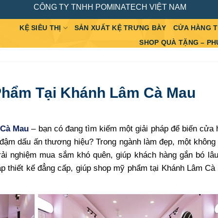
CÔNG TY TNHH POMINATECH VIỆT NAM
KỆ SIÊU THỊ
SẢN XUẤT KỆ TRƯNG BÀY
CỬA HÀNG 
SHOP QUÀ TẶNG – PH
 Phẩm Tại Khánh Lâm Cà Mau
Cà Mau
– bạn có đang tìm kiếm một giải pháp để biến cửa
 đậm dấu ấn thương hiệu? Trong ngành làm đẹp, một không 
trải nghiệm mua sắm khó quên, giúp khách hàng gắn bó lâu
áp thiết kế đẳng cấp, giúp shop mỹ phẩm tại Khánh Lâm Cà