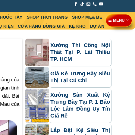
THUỐC TÂY
SHOP THỜI TRANG
SHOP MẸ& BÉ
☰ MENU ﹀
Ụ KIỆN
CỬA HÀNG ĐỒNG GIÁ
KỆ KHO
DỰ ÁN
Xưởng Thi Công Nội
Thất Tại P. Lái Thiêu
TP. HCM
Giá Kệ Trưng Bày Siêu
 hàng của
Thị Tại Củ Chi
gian tinh
Xưởng Sản Xuất Kệ
 dài. Bài
Trưng Bày Tại P. 1 Bảo
 Mau của
Lộc Lâm Đồng Uy Tín
Giá Rẻ
Lắp Đặt Kệ Siêu Thị