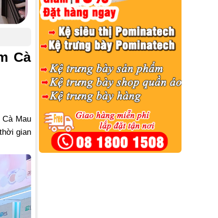
âm Cà
m Cà Mau
thời gian