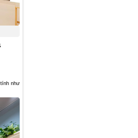
à
 tính như