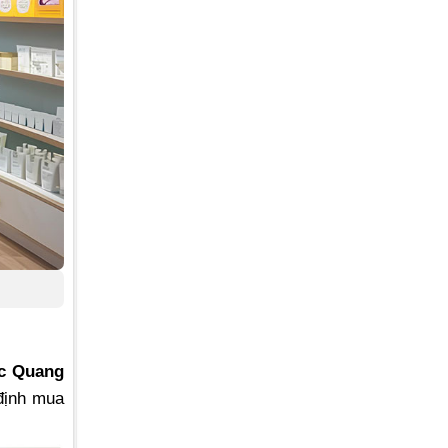
c Quang
định mua