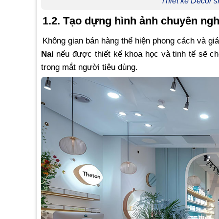
Thiết kế Decor 
1.2. Tạo dựng hình ảnh chuyên ng
Không gian bán hàng thể hiện phong cách và giá
Nai
nếu được thiết kế khoa học và tinh tế sẽ c
trong mắt người tiêu dùng.