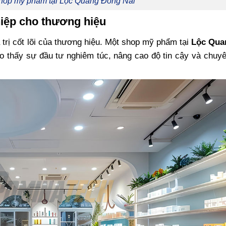
shop mỹ phẩm tại Lộc Quang Đồng Nai
hiệp cho thương hiệu
 trị cốt lõi của thương hiệu. Một shop mỹ phẩm tại
Lộc Qua
ho thấy sự đầu tư nghiêm túc, nâng cao độ tin cậy và chuy