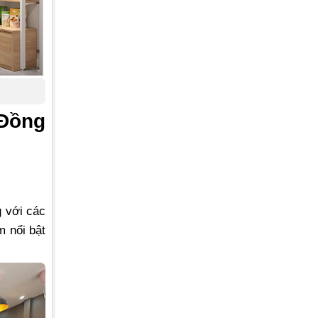
 Đồng
g với các
m nổi bật