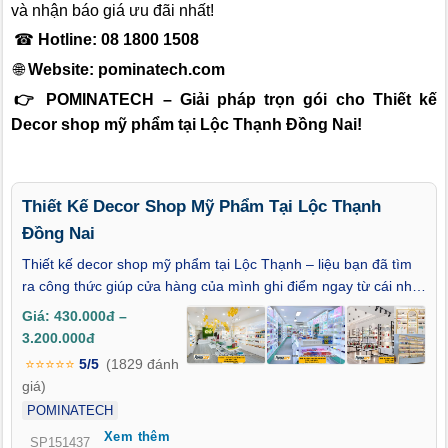
và nhận báo giá ưu đãi nhất!
☎
Hotline: 08 1800 1508
🌐
Website:
pominatech.com
👉 POMINATECH – Giải pháp trọn gói cho Thiết kế
Decor shop mỹ phẩm tại Lộc Thạnh Đồng Nai!
Thiết Kế Decor Shop Mỹ Phẩm Tại Lộc Thạnh
Đồng Nai
Thiết kế decor shop mỹ phẩm tại Lộc Thạnh – liệu bạn đã tìm
ra công thức giúp cửa hàng của mình ghi điểm ngay từ cái nhìn
đầu tiên? Trong một thị trường làm đẹp ngày càng cạnh tranh
Giá: 430.000đ –
khốc liệt, việc đầu tư vào không gian trưng bày không còn là
3.200.000đ
yếu tố phụ, mà đã trở thành điểm chạm cảm xúc, giúp khách
⭐⭐⭐⭐⭐
5/5
(1829 đánh
hàng đưa ra quyết định mua sắm nhanh hơn. Bài viết này sẽ
giá)
chia sẻ những tiêu chí quan trọng giúp bạn xây dựng một shop
POMINATECH
mỹ phẩm tại Lộc Thạnh mang phong cách chuyên nghiệp, cuốn
Xem thêm
hút và tối ưu trải nghiệm khách hàng từ mọi góc nhìn.
SP151437