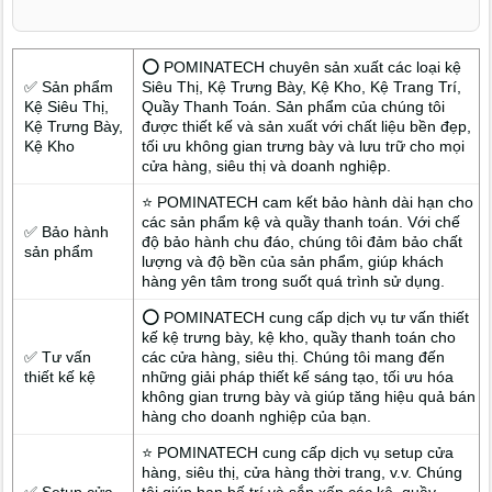
⭕ POMINATECH chuyên sản xuất các loại kệ
✅ Sản phẩm
Siêu Thị, Kệ Trưng Bày, Kệ Kho, Kệ Trang Trí,
Kệ Siêu Thị,
Quầy Thanh Toán. Sản phẩm của chúng tôi
Kệ Trưng Bày,
được thiết kế và sản xuất với chất liệu bền đẹp,
Kệ Kho
tối ưu không gian trưng bày và lưu trữ cho mọi
cửa hàng, siêu thị và doanh nghiệp.
⭐ POMINATECH cam kết bảo hành dài hạn cho
các sản phẩm kệ và quầy thanh toán. Với chế
✅ Bảo hành
độ bảo hành chu đáo, chúng tôi đảm bảo chất
sản phẩm
lượng và độ bền của sản phẩm, giúp khách
hàng yên tâm trong suốt quá trình sử dụng.
⭕ POMINATECH cung cấp dịch vụ tư vấn thiết
kế kệ trưng bày, kệ kho, quầy thanh toán cho
✅ Tư vấn
các cửa hàng, siêu thị. Chúng tôi mang đến
thiết kế kệ
những giải pháp thiết kế sáng tạo, tối ưu hóa
không gian trưng bày và giúp tăng hiệu quả bán
hàng cho doanh nghiệp của bạn.
⭐ POMINATECH cung cấp dịch vụ setup cửa
hàng, siêu thị, cửa hàng thời trang, v.v. Chúng