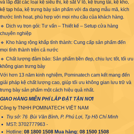
và lắp đặt các loại kệ siêu thị, kệ sắt V lỗ, kệ trung tải, kệ kho,
kệ tạp hóa
, kệ trưng bày sản phẩm với đa dạng mẫu mã, kích
thước linh hoạt, phù hợp với mọi nhu cầu của khách hàng.
🔹 Dịch vụ trọn gói: Tư vấn – Thiết kế – Setup cửa hàng
chuyên nghiệp
🔹 Kho hàng rộng khắp tỉnh thành: Cung cấp sản phẩm đến
mọi tỉnh thành trên cả nước
🔹 Chất lượng đảm bảo: Sản phẩm bền đẹp, chịu lực tốt, tối ưu
không gian trưng bày
Với hơn 13 năm kinh nghiệm, Pominatech cam kết mang đến
giải pháp kệ chất lượng cao, giúp tối ưu không gian lưu trữ và
trưng bày sản phẩm một cách hiệu quả nhất.
GIAO HÀNG MIỄN PHÍ LẮP ĐẶT TẬN NƠI
Công ty TNHH POMINATECH VIỆT NAM
Trụ sở: 76 Bùi Văn Bình, P. Phú Lợi, Tp Hồ Chí Minh
MST: 3702777963 -
Hotline:
08 1800 1508
Mua hàng:
08 1500 1508