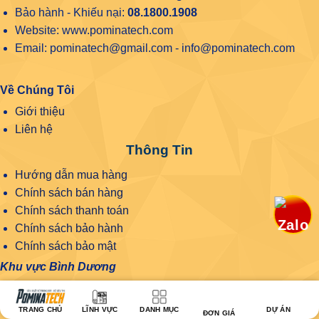
Bảo hành - Khiếu nại:
08.1800.1908
Website: www.pominatech.com
Email: pominatech@gmail.com - info@pominatech.com
Về Chúng Tôi
Giới thiệu
Liên hệ
Thông Tin
Hướng dẫn mua hàng
Chính sách bán hàng
Chính sách thanh toán
Chính sách bảo hành
Chính sách bảo mật
Khu vực Bình Dương
KỆ SIÊU THỊ POMINATECH BÌNH DƯƠNG
Địa chỉ: 76 Bùi Văn Bình, Phú Lợi, Thủ Dầu Một, Bình
TRANG CHỦ
LĨNH VỰC
DANH MỤC
DỰ ÁN
ĐƠN GIÁ