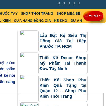
THUỐC TÂY
SHOP THỜI TRANG
SHOP MẸ& BÉ
☰ MENU ﹀
Ụ KIỆN
CỬA HÀNG ĐỒNG GIÁ
KỆ KHO
DỰ ÁN
Lắp Đặt Kệ Siêu Thị
Đồng Giá Tại Hiệp
Phước TP. HCM
Thiết Kế Decor Shop
 mỹ phẩm
Mỹ Phẩm Tại Thạnh
Đức Tây Ninh
 sản phẩm
ết kế nội
Thiết Kế Shop Phụ
hấn sang
Kiện Quà Tặng tại
Quận 12 – Shop Phụ
Kiện Thời Trang