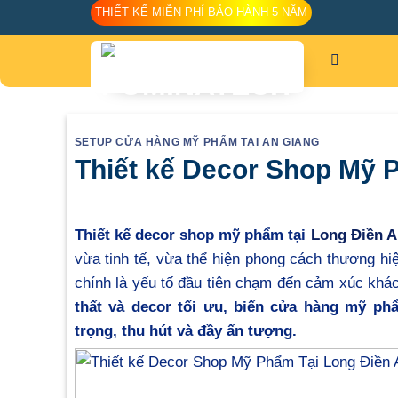
Skip
THIẾT KẾ MIỄN PHÍ BẢO HÀNH 5 NĂM
to
content
SETUP CỬA HÀNG MỸ PHẨM TẠI AN GIANG
Thiết kế Decor Shop Mỹ 
Thiết kế decor shop mỹ phẩm tại
Long Điền A
vừa tinh tế, vừa thể hiện phong cách thương hi
chính là yếu tố đầu tiên chạm đến cảm xúc khá
thất và decor tối ưu, biến cửa hàng mỹ ph
trọng, thu hút và đầy ấn tượng.