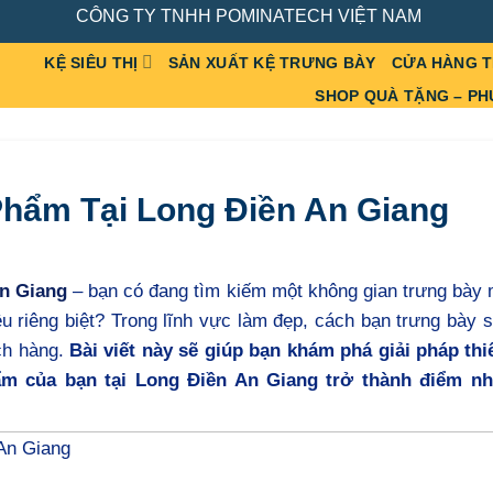
CÔNG TY TNHH POMINATECH VIỆT NAM
KỆ SIÊU THỊ
SẢN XUẤT KỆ TRƯNG BÀY
CỬA HÀNG 
SHOP QUÀ TẶNG – PH
Phẩm Tại Long Điền An Giang
n Giang
– bạn có đang tìm kiếm một không gian trưng bày
ệu riêng biệt? Trong lĩnh vực làm đẹp, cách bạn trưng bày
ch hàng.
Bài viết này sẽ giúp bạn khám phá giải pháp thi
ẩm của bạn tại Long Điền An Giang trở thành điểm n