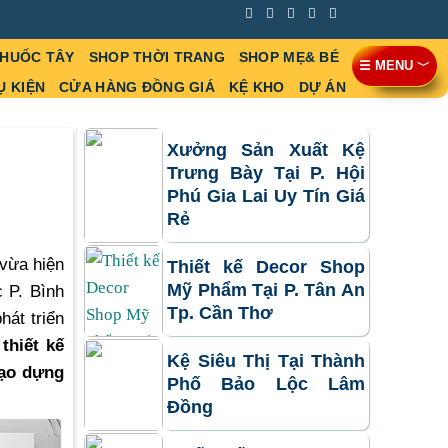
THUỐC TÂY
SHOP THỜI TRANG
SHOP MẸ& BÉ
☰ MENU ﹀
Ụ KIỆN
CỬA HÀNG ĐỒNG GIÁ
KỆ KHO
DỰ ÁN
Xưởng Sản Xuất Kệ
Trưng Bày Tại P. Hội
M
Phú Gia Lai Uy Tín Giá
Rẻ
vừa hiện
Thiết kế Decor Shop
Mỹ Phẩm Tại P. Tân An
 P. Bình
Tp. Cần Thơ
hát triển
thiết kế
Kệ Siêu Thị Tại Thành
tạo dựng
Phố Bảo Lộc Lâm
Đồng