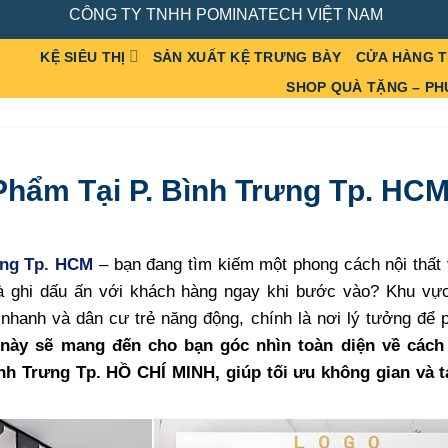
CÔNG TY TNHH POMINATECH VIỆT NAM
KỆ SIÊU THỊ
SẢN XUẤT KỆ TRƯNG BÀY
CỬA HÀNG 
SHOP QUÀ TẶNG – PH
Phẩm Tại P. Bình Trưng Tp. HC
ưng Tp. HCM
– bạn đang tìm kiếm một phong cách nội thất 
và ghi dấu ấn với khách hàng ngay khi bước vào? Khu vực
hanh và dân cư trẻ năng động, chính là nơi lý tưởng để p
 này sẽ mang đến cho bạn góc nhìn toàn diện về cách 
nh Trưng Tp. HỒ CHÍ MINH, giúp tối ưu không gian và 