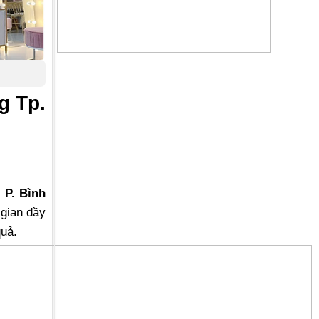
g Tp.
i
P. Bình
 gian đầy
quả.