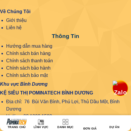
Về Chúng Tôi
Giới thiệu
Liên hệ
Thông Tin
Hướng dẫn mua hàng
Chính sách bán hàng
Chính sách thanh toán
Chính sách bảo hành
Chính sách bảo mật
Khu vực Bình Dương
KỆ SIÊU THỊ POMINATECH BÌNH DƯƠNG
Địa chỉ: 76 Bùi Văn Bình, Phú Lợi, Thủ Dầu Một, Bình
Dương
Hotline: 08 1800 1508
Khu vực Đồng Nai
TRANG CHỦ
LĨNH VỰC
DANH MỤC
DỰ ÁN
ĐƠN GIÁ