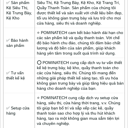
✅ Sản phẩm
Siêu Thị, Kệ Trưng Bày, Kệ Kho, Kệ Trang Trí,
Kệ Siêu Thị,
Quầy Thanh Toán. Sản phẩm của chúng tôi
Kệ Trưng Bày,
được thiết kế và sản xuất với chất liệu bền đẹp,
Kệ Kho
tối ưu không gian trưng bày và lưu trữ cho mọi
cửa hàng, siêu thị và doanh nghiệp.
⭐ POMINATECH cam kết bảo hành dài hạn cho
các sản phẩm kệ và quầy thanh toán. Với chế
✅ Bảo hành
độ bảo hành chu đáo, chúng tôi đảm bảo chất
sản phẩm
lượng và độ bền của sản phẩm, giúp khách
hàng yên tâm trong suốt quá trình sử dụng.
⭕ POMINATECH cung cấp dịch vụ tư vấn thiết
kế kệ trưng bày, kệ kho, quầy thanh toán cho
✅ Tư vấn
các cửa hàng, siêu thị. Chúng tôi mang đến
thiết kế kệ
những giải pháp thiết kế sáng tạo, tối ưu hóa
không gian trưng bày và giúp tăng hiệu quả bán
hàng cho doanh nghiệp của bạn.
⭐ POMINATECH cung cấp dịch vụ setup cửa
hàng, siêu thị, cửa hàng thời trang, v.v. Chúng
✅ Setup cửa
tôi giúp bạn bố trí và sắp xếp các kệ, quầy
hàng
thanh toán sao cho hợp lý và thu hút khách
hàng, tạo ra một không gian mua sắm tiện lợi
và chuyên nghiệp.