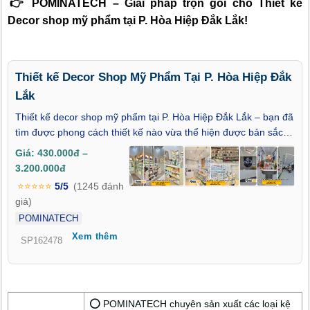
👉 POMINATECH – Giải pháp trọn gói cho Thiết kế
Decor shop mỹ phẩm tại P. Hòa Hiệp Đắk Lắk!
Thiết kế Decor Shop Mỹ Phẩm Tại P. Hòa Hiệp Đắk
Lắk
Thiết kế decor shop mỹ phẩm tại P. Hòa Hiệp Đắk Lắk – bạn đã
tìm được phong cách thiết kế nào vừa thể hiện được bản sắc
thương hiệu, vừa chạm đến cảm xúc khách hàng chưa? Khi thị
Giá: 430.000đ –
trường làm đẹp ngày càng sôi động, không gian bán hàng
3.200.000đ
không còn đơn thuần là nơi trưng bày sản phẩm, mà phải trở
⭐⭐⭐⭐⭐
5/5
(1245 đánh
thành một "sân khấu" lung linh, nơi mọi chi tiết decor đều góp
giá)
phần nâng tầm giá trị thương hiệu. Bài viết này sẽ mang đến
POMINATECH
cho bạn những góc nhìn tinh tế và đầy cảm hứng về xu hướng
Xem thêm
thiết kế shop mỹ phẩm tại P. Hòa Hiệp – nơi vẻ đẹp thẩm mỹ
SP162478
hòa quyện cùng công năng sử dụng, tạo nên không gian ấn
tượng, thu hút và đậm chất riêng.
⭕ POMINATECH chuyên sản xuất các loại kệ