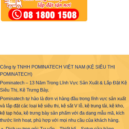
Công ty TNHH POMINATECH VIỆT NAM (KỆ SIÊU THỊ
POMINATECH)
Pominatech – 13 Năm Trong Lĩnh Vực Sản Xuất & Lắp Đặt Kệ
Siêu Thị, Kệ Trưng Bày.
Pominatech tự hào là đơn vị hàng đầu trong lĩnh vực
sản xuất
và lắp đặt các loại kệ siêu thị, kệ sắt V lỗ, kệ trung tải, kệ kho,
kệ tạp hóa
, kệ trưng bày sản phẩm với đa dạng mẫu mã, kích
thước linh hoạt, phù hợp với mọi nhu cầu của khách hàng.
🔹 Dịch vụ trọn gói: Tư vấn – Thiết kế – Setup cửa hàng