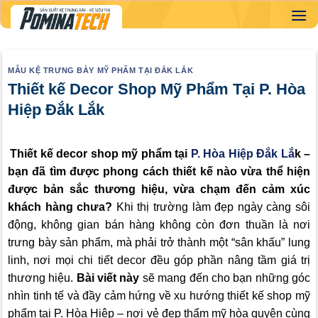
Skip
to
content
MẪU KỆ TRƯNG BÀY MỸ PHẨM TẠI ĐẮK LẮK
Thiết kế Decor Shop Mỹ Phẩm Tại P. Hòa
Hiệp Đắk Lắk
Thiết kế decor shop mỹ phẩm tại
P. Hòa Hiệp Đắk Lắ
k –
bạn đã tìm được phong cách thiết kế nào vừa thể hiện
được bản sắc thương hiệu, vừa chạm đến cảm xúc
khách hàng chưa?
Khi thị trường làm đẹp ngày càng sôi
động, không gian bán hàng không còn đơn thuần là nơi
trưng bày sản phẩm, mà phải trở thành một “sân khấu” lung
linh, nơi mọi chi tiết decor đều góp phần nâng tầm giá trị
thương hiệu.
Bài viết này
sẽ mang đến cho bạn những góc
nhìn tinh tế và đầy cảm hứng về xu hướng thiết kế shop mỹ
phẩm tại P. Hòa Hiệp – nơi vẻ đẹp thẩm mỹ hòa quyện cùng