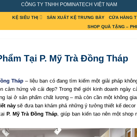
CÔNG TY TNHH POMINATECH VIỆT NAM
KỆ SIÊU THỊ
SẢN XUẤT KỆ TRƯNG BÀY
CỬA HÀNG 
SHOP QUÀ TẶNG – PH
Phẩm Tại P. Mỹ Trà Đồng Tháp
Đồng Tháp
– liệu bạn có đang tìm kiếm một giải pháp khôn
 cảm hứng về cái đẹp? Trong thế giới kinh doanh ngày c
g lại ở sản phẩm chất lượng – mà còn cần một không gian 
iết này
sẽ đưa bạn khám phá những ý tưởng thiết kế decor 
tại
P. Mỹ Trà Đồng Tháp
, giúp bạn kiến tạo nên một shop