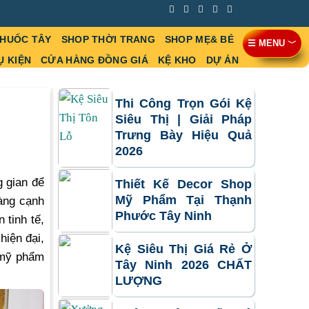
THUỐC TÂY
SHOP THỜI TRANG
SHOP MẸ& BÉ
☰ MENU ﹀
Ụ KIỆN
CỬA HÀNG ĐỒNG GIÁ
KỆ KHO
DỰ ÁN
Thi Công Trọn Gói Kệ
Siêu Thị | Giải Pháp
Trưng Bày Hiệu Quả
2026
g gian để
Thiết Kế Decor Shop
Mỹ Phẩm Tại Thạnh
àng cạnh
Phước Tây Ninh
tinh tế,
hiện đại,
Kệ Siêu Thị Giá Rẻ Ở
 mỹ phẩm
Tây Ninh 2026 CHẤT
LƯỢNG