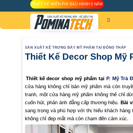
Skip
THIẾT KẾ MIỄN PHÍ BẢO HÀNH 5 NĂM
to
content
SẢN XUẤT KỆ TRƯNG BÀY MỸ PHẨM TẠI ĐỒNG THÁP
Thiết Kế Decor Shop Mỹ 
Thiết kế decor shop mỹ phẩm tại
P. Mỹ Trà 
cửa hàng không chỉ bán mỹ phẩm mà còn truyền
tranh, một cửa hàng mỹ phẩm không thể chỉ dừn
cuốn hút, phản ánh đẳng cấp thương hiệu.
Bài v
sang trọng và phù hợp với thị hiếu khách hàng 
không chỉ đẹp mắt mà còn chạm đến cảm xúc.