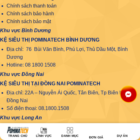
Chính sách thanh toán
Chính sách bảo hành
Chính sách bảo mật
Khu vực Bình Dương
KỆ SIÊU THỊ POMINATECH BÌNH DƯƠNG
Địa chỉ: 76 Bùi Văn Bình, Phú Lợi, Thủ Dầu Một, Bình
Dương
Hotline: 08 1800 1508
Khu vực Đồng Nai
KỆ SIÊU THỊ TẠI ĐỒNG NAI POMINATECH
Địa chỉ: 22A – Nguyễn Ái Quốc, Tân Biên, Tp Biên Hòa,
Đồng Nai
Số điện thoại: 08.1800.1508
Khu vực Long An
KỆ SIÊU THỊ POMINATECH LONG AN
Địa chỉ kho: 33 Võ Thị Kế, Phường 2, Tp. Tân An, Tỉnh
TRANG CHỦ
LĨNH VỰC
DANH MỤC
DỰ ÁN
ĐƠN GIÁ