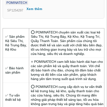
POMINATECH
viết này sẽ đưa bạn đến những giải pháp thiết kế decor cao
Xem thêm
cấp, đậm chất nghệ thuật, phù hợp với khách hàng khu vực P.
SP1254297
Nam Gia Nghĩa Lâm Đồng, đồng thời mang tính ứng dụng cao
cho hiệu quả kinh doanh bền vững.
⭕ POMINATECH chuyên sản xuất các loại kệ
✅ Sản phẩm
Siêu Thị, Kệ Trưng Bày, Kệ Kho, Kệ Trang Trí,
Kệ Siêu Thị,
Quầy Thanh Toán. Sản phẩm của chúng tôi
Kệ Trưng Bày,
được thiết kế và sản xuất với chất liệu bền đẹp,
Kệ Kho
tối ưu không gian trưng bày và lưu trữ cho mọi
cửa hàng, siêu thị và doanh nghiệp.
⭐ POMINATECH cam kết bảo hành dài hạn cho
các sản phẩm kệ và quầy thanh toán. Với chế
✅ Bảo hành
độ bảo hành chu đáo, chúng tôi đảm bảo chất
sản phẩm
lượng và độ bền của sản phẩm, giúp khách
hàng yên tâm trong suốt quá trình sử dụng.
⭕ POMINATECH cung cấp dịch vụ tư vấn thiết
kế kệ trưng bày, kệ kho, quầy thanh toán cho
✅ Tư vấn
các cửa hàng, siêu thị. Chúng tôi mang đến
thiết kế kệ
những giải pháp thiết kế sáng tạo, tối ưu hóa
không gian trưng bày và giúp tăng hiệu quả bán