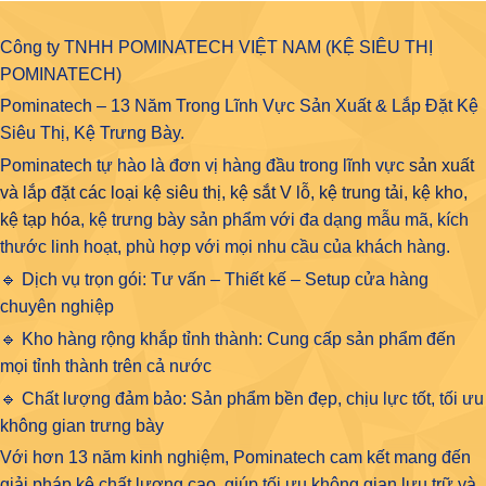
Công ty TNHH POMINATECH VIỆT NAM (KỆ SIÊU THỊ
POMINATECH)
Pominatech – 13 Năm Trong Lĩnh Vực Sản Xuất & Lắp Đặt Kệ
Siêu Thị, Kệ Trưng Bày.
Pominatech tự hào là đơn vị hàng đầu trong lĩnh vực
sản xuất
và lắp đặt các loại kệ siêu thị, kệ sắt V lỗ, kệ trung tải, kệ kho,
kệ tạp hóa
, kệ trưng bày sản phẩm với đa dạng mẫu mã, kích
thước linh hoạt, phù hợp với mọi nhu cầu của khách hàng.
🔹 Dịch vụ trọn gói: Tư vấn – Thiết kế – Setup cửa hàng
chuyên nghiệp
🔹 Kho hàng rộng khắp tỉnh thành: Cung cấp sản phẩm đến
mọi tỉnh thành trên cả nước
🔹 Chất lượng đảm bảo: Sản phẩm bền đẹp, chịu lực tốt, tối ưu
không gian trưng bày
Với hơn 13 năm kinh nghiệm, Pominatech cam kết mang đến
giải pháp kệ chất lượng cao, giúp tối ưu không gian lưu trữ và