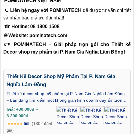
POMINATECH VIỆT NAM
📞
Liên hệ ngay với POMINATECH
để được tư vấn chi tiết
và nhận báo giá ưu đãi nhất!
☎
Hotline: 08 1800 1508
🌐
Website:
pominatech.com
👉 POMINATECH – Giải pháp trọn gói cho Thiết kế
Decor shop mỹ phẩm tại P. Nam Gia Nghĩa Lâm Đồng!
Thiết Kế Decor Shop Mỹ Phẩm Tại P. Nam Gia
Nghĩa Lâm Đồng
Thiết kế decor shop mỹ phẩm tại P. Nam Gia Nghĩa Lâm Đồng
– bạn đang tìm kiếm một không gian kinh doanh đầy ấn tượng,
nơi vẻ đẹp của từng sản phẩm được tôn vinh bằng phong cách
Giá: 430.000đ –
thiết kế tinh tế và hiện đại? Trong thời đại mà cảm xúc chi phối
3.200.000đ
quyết định mua sắm, một cửa hàng mỹ phẩm không thể dừng
⭐⭐⭐⭐⭐
5/5
(1802 đánh
lại ở việc chỉ “bày bán” – mà phải “kể chuyện”, “gợi cảm hứng”
giá)
và khiến khách hàng đắm chìm ngay từ ánh nhìn đầu tiên. Bài