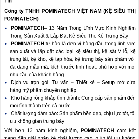
Tín
Công ty TNHH POMINATECH VIỆT NAM (KỆ SIÊU THỊ
POMINATECH)
POMINATECH
– 13 Năm Trong Lĩnh Vực Kinh Nghiệm
Trong Sản Xuất & Lắp Đặt Kệ Siêu Thị, Kệ Trưng Bày
POMINATECH
tự hào là đơn vị hàng đầu trong lĩnh vực
sản xuất và lắp đặt các loại kệ siêu thị, kệ sắt V lỗ, kệ
trung tải, kệ kho, kệ tạp hóa, kệ trưng bày sản phẩm với
đa dạng mẫu mã, kích thước linh hoạt, phù hợp với mọi
nhu cầu của khách hàng.
Dịch vụ trọn gói: Tư vấn – Thiết kế – Setup mở cửa
hàng mỹ phẩm chuyên nghiệp
Kho hàng rộng khắp tỉnh thành: Cung cấp sản phẩm đến
mọi tỉnh thành trên cả nước
Chất lượng đảm bảo: Sản phẩm bền đẹp, chịu lực tốt, tối
ưu không gian trưng bày
Với hơn 13 năm kinh nghiệm,
POMINATECH
cam kết
mang đến giải pháp kệ chất lượng cao, giúp tối ưu không