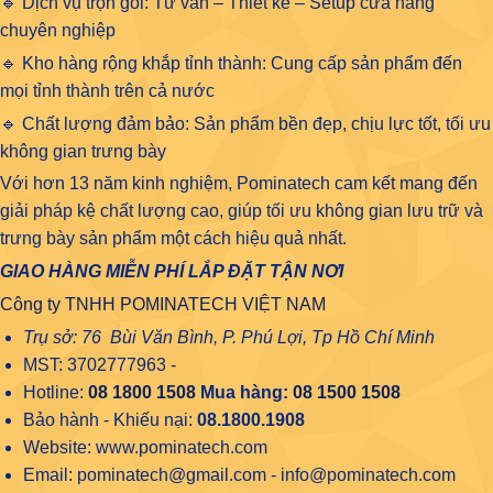
🔹 Dịch vụ trọn gói: Tư vấn – Thiết kế – Setup cửa hàng
chuyên nghiệp
🔹 Kho hàng rộng khắp tỉnh thành: Cung cấp sản phẩm đến
mọi tỉnh thành trên cả nước
🔹 Chất lượng đảm bảo: Sản phẩm bền đẹp, chịu lực tốt, tối ưu
không gian trưng bày
Với hơn 13 năm kinh nghiệm, Pominatech cam kết mang đến
giải pháp kệ chất lượng cao, giúp tối ưu không gian lưu trữ và
trưng bày sản phẩm một cách hiệu quả nhất.
GIAO HÀNG MIỄN PHÍ LẮP ĐẶT TẬN NƠI
Công ty TNHH POMINATECH VIỆT NAM
Trụ sở: 76 Bùi Văn Bình, P. Phú Lợi, Tp Hồ Chí Minh
MST: 3702777963 -
Hotline:
08 1800 1508
Mua hàng:
08 1500 1508
Bảo hành - Khiếu nại:
08.1800.1908
Website: www.pominatech.com
Email: pominatech@gmail.com - info@pominatech.com