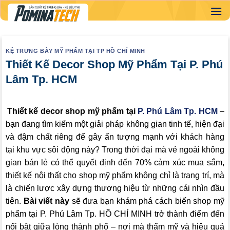
Skip
to
content
KỆ TRƯNG BÀY MỸ PHẨM TẠI TP HỒ CHÍ MINH
Thiết Kế Decor Shop Mỹ Phẩm Tại P. Phú
Lâm Tp. HCM
Thiết kế decor shop mỹ phẩm tại
P. Phú Lâm Tp. HCM
–
bạn đang tìm kiếm một giải pháp không gian tinh tế, hiện đại
và đậm chất riêng để gây ấn tượng mạnh với khách hàng
tại khu vực sôi động này? Trong thời đại mà vẻ ngoài không
gian bán lẻ có thể quyết định đến 70% cảm xúc mua sắm,
thiết kế nội thất cho shop mỹ phẩm không chỉ là trang trí, mà
là chiến lược xây dựng thương hiệu từ những cái nhìn đầu
tiên.
Bài viết này
sẽ đưa bạn khám phá cách biến shop mỹ
phẩm tại P. Phú Lâm Tp. HỒ CHÍ MINH trở thành điểm đến
nổi bật giữa lòng thành phố – nơi mà thẩm mỹ và hiệu quả