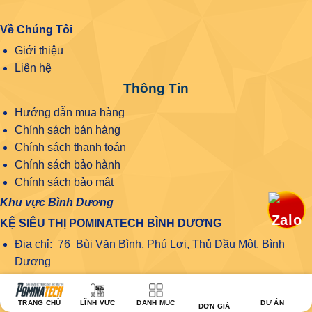
Về Chúng Tôi
Giới thiệu
Liên hệ
Thông Tin
Hướng dẫn mua hàng
Chính sách bán hàng
Chính sách thanh toán
Chính sách bảo hành
Chính sách bảo mật
Khu vực Bình Dương
KỆ SIÊU THỊ POMINATECH BÌNH DƯƠNG
Địa chỉ: 76 Bùi Văn Bình, Phú Lợi, Thủ Dầu Một, Bình
Dương
Hotline: 08 1800 1508
Khu vực Đồng Nai
TRANG CHỦ
LĨNH VỰC
DANH MỤC
DỰ ÁN
ĐƠN GIÁ