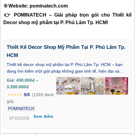
🌐
Website:
pominatech.com
👉 POMINATECH – Giải pháp trọn gói cho Thiết kế
Decor shop mỹ phẩm tại P. Phú Lâm Tp. HCM!
Thiết Kế Decor Shop Mỹ Phẩm Tại P. Phú Lâm Tp.
HCM
Thiết kế decor shop mỹ phẩm tại P. Phú Lâm Tp. HCM – bạn
đang tìm kiếm một giải pháp không gian tinh tế, hiện đại và
đậm chất riêng để gây ấn tượng mạnh với khách hàng tại khu
Giá: 430.000đ –
vực sôi động này? Trong thời đại mà vẻ ngoài không gian bán
3.200.000đ
lẻ có thể quyết định đến 70% cảm xúc mua sắm, thiết kế nội
⭐⭐⭐⭐⭐
5/5
(1269 đánh
thất cho shop mỹ phẩm không chỉ là trang trí, mà là chiến lược
giá)
xây dựng thương hiệu từ những cái nhìn đầu tiên. Bài viết này
POMINATECH
sẽ đưa bạn khám phá cách biến shop mỹ phẩm tại Phú Lâm trở
Xem thêm
thành điểm đến nổi bật giữa lòng thành phố – nơi mà thẩm mỹ
SP1515236
và hiệu quả kinh doanh cùng song hành.