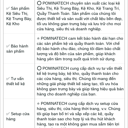
⭕ POMINATECH chuyên sản xuất các loại kệ
✅ Sản phẩm
Siêu Thị, Kệ Trưng Bày, Kệ Kho, Kệ Trang Trí,
Kệ Siêu Thị,
Quầy Thanh Toán. Sản phẩm của chúng tôi
Kệ Trưng Bày,
được thiết kế và sản xuất với chất liệu bền đẹp,
Kệ Kho
tối ưu không gian trưng bày và lưu trữ cho mọi
cửa hàng, siêu thị và doanh nghiệp.
⭐ POMINATECH cam kết bảo hành dài hạn cho
các sản phẩm kệ và quầy thanh toán. Với chế
✅ Bảo hành
độ bảo hành chu đáo, chúng tôi đảm bảo chất
sản phẩm
lượng và độ bền của sản phẩm, giúp khách
hàng yên tâm trong suốt quá trình sử dụng.
⭕ POMINATECH cung cấp dịch vụ tư vấn thiết
kế kệ trưng bày, kệ kho, quầy thanh toán cho
✅ Tư vấn
các cửa hàng, siêu thị. Chúng tôi mang đến
thiết kế kệ
những giải pháp thiết kế sáng tạo, tối ưu hóa
không gian trưng bày và giúp tăng hiệu quả bán
hàng cho doanh nghiệp của bạn.
⭐ POMINATECH cung cấp dịch vụ setup cửa
hàng, siêu thị, cửa hàng thời trang, v.v. Chúng
✅ Setup cửa
tôi giúp bạn bố trí và sắp xếp các kệ, quầy
hàng
thanh toán sao cho hợp lý và thu hút khách
hàng, tạo ra một không gian mua sắm tiện lợi