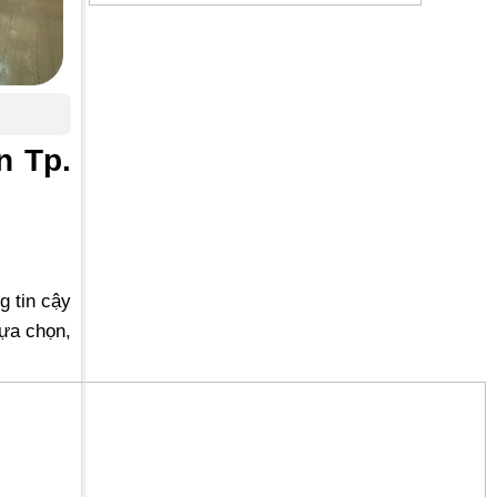
n Tp.
g tin cậy
ựa chọn,