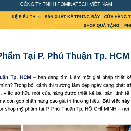
CÔNG TY TNHH POMINATECH VIỆT NAM
KỆ SIÊU THỊ
SẢN XUẤT KỆ TRƯNG BÀY
CỬA HÀNG 
SHOP QUÀ TẶNG – PH
Phẩm Tại P. Phú Thuận Tp. HCM
huận Tp. HCM
– bạn đang tìm kiếm một giải pháp thiết k
mình? Trong bối cảnh thị trường làm đẹp ngày càng phát t
 việc sở hữu một cửa hàng được thiết kế bài bản, tinh tế
 mà còn góp phần nâng cao giá trị thương hiệu.
Bài viết này
or shop mỹ phẩm tại P. Phú Thuận Tp. HỒ CHÍ MINH – nơi