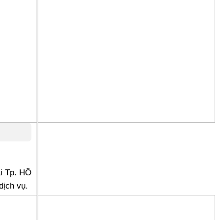
ại Tp. HỒ
dịch vụ.