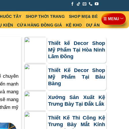
THUỐC TÂY
SHOP THỜI TRANG
SHOP MẸ& BÉ
☰ MENU ﹀
Ụ KIỆN
CỬA HÀNG ĐỒNG GIÁ
KỆ KHO
DỰ ÁN
Thiết kế Decor Shop
Mỹ Phẩm Tại Hòa Ninh
Lâm Đồng
Thiết Kế Decor Shop
ế chuyên
Mỹ Phẩm Tại Bàu
Bàng
riển mạnh
 và mang
Xưởng Sản Xuất Kệ
sẽ mang
Trưng Bày Tại Đắk Lắk
 thẩm mỹ
Thiết Kế Thi Công Kệ
Trưng Bày Mắt Kính