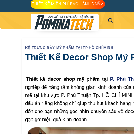
Skip
THIẾT KẾ MIỄN PHÍ BẢO HÀNH 5 NĂM
to
content
KỆ TRƯNG BÀY MỸ PHẨM TẠI TP HỒ CHÍ MINH
Thiết Kế Decor Shop Mỹ 
Thiết kế decor shop mỹ phẩm tại
P. Phú T
nghiệp để nâng tầm không gian kinh doanh của 
mẽ tại khu vực P. Phú Thuận Tp. HỒ CHÍ MINH,
dấu ấn riêng không chỉ giúp thu hút khách hàng
đến cho bạn những góc nhìn chuyên sâu về dec
gặp gỡ hiệu quả kinh doanh.