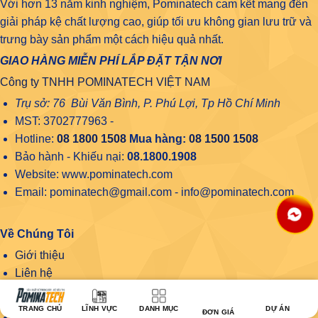
Với hơn 13 năm kinh nghiệm, Pominatech cam kết mang đến
giải pháp kệ chất lượng cao, giúp tối ưu không gian lưu trữ và
trưng bày sản phẩm một cách hiệu quả nhất.
GIAO HÀNG MIỄN PHÍ LẮP ĐẶT TẬN NƠI
Công ty TNHH POMINATECH VIỆT NAM
Trụ sở: 76 Bùi Văn Bình, P. Phú Lợi, Tp Hồ Chí Minh
MST: 3702777963 -
Hotline:
08 1800 1508
Mua hàng:
08 1500 1508
Bảo hành - Khiếu nại:
08.1800.1908
Website: www.pominatech.com
Email: pominatech@gmail.com - info@pominatech.com
Về Chúng Tôi
Giới thiệu
Liên hệ
Thông Tin
TRANG CHỦ
LĨNH VỰC
DANH MỤC
DỰ ÁN
ĐƠN GIÁ
Hướng dẫn mua hàng