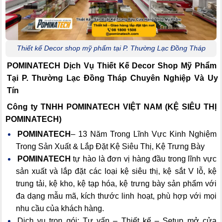
Thiết kế Decor shop mỹ phẩm tại P. Thường Lạc Đồng Tháp
POMINATECH Dịch Vụ
Thiết Kế Decor Shop Mỹ Phẩm
Tại P. Thường Lạc Đồng Tháp Chuyên Nghiệp Và Uy
Tín
Công ty TNHH POMINATECH VIỆT NAM (KỆ SIÊU THỊ
POMINATECH)
POMINATECH
– 13 Năm Trong Lĩnh Vực Kinh Nghiệm
Trong Sản Xuất & Lắp Đặt Kệ Siêu Thị, Kệ Trưng Bày
POMINATECH
tự hào là đơn vị hàng đầu trong lĩnh vực
sản xuất và lắp đặt các loại kệ siêu thị, kệ sắt V lỗ, kệ
trung tải, kệ kho, kệ tạp hóa, kệ trưng bày sản phẩm với
đa dạng mẫu mã, kích thước linh hoạt, phù hợp với mọi
nhu cầu của khách hàng.
Dịch vụ trọn gói: Tư vấn – Thiết kế – Setup mở cửa