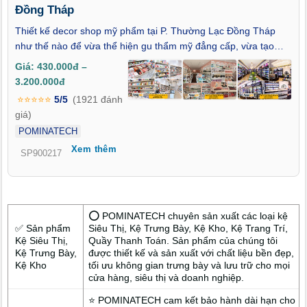
Đồng Tháp
Thiết kế decor shop mỹ phẩm tại P. Thường Lạc Đồng Tháp
như thế nào để vừa thể hiện gu thẩm mỹ đẳng cấp, vừa tạo
dựng không gian kinh doanh chuyên nghiệp và thu hút? Khi cái
Giá: 430.000đ –
đẹp không còn đơn thuần nằm ở sản phẩm, mà còn ẩn mình
3.200.000đ
trong từng chi tiết thiết kế của không gian trưng bày, thì việc
⭐⭐⭐⭐⭐
5/5
(1921 đánh
đầu tư vào decor cửa hàng mỹ phẩm chính là yếu tố cốt lõi
giá)
nâng tầm thương hiệu. Bài viết này sẽ giúp bạn khám phá
POMINATECH
những giải pháp thiết kế tinh tế, thời thượng và phù hợp với thị
Xem thêm
hiếu thẩm mỹ hiện đại – đặc biệt dành riêng cho những chủ
SP900217
shop đang kinh doanh hoặc chuẩn bị mở shop mỹ phẩm tại P.
Thường Lạc Đồng Tháp.
⭕ POMINATECH chuyên sản xuất các loại kệ
✅ Sản phẩm
Siêu Thị, Kệ Trưng Bày, Kệ Kho, Kệ Trang Trí,
Kệ Siêu Thị,
Quầy Thanh Toán. Sản phẩm của chúng tôi
Kệ Trưng Bày,
được thiết kế và sản xuất với chất liệu bền đẹp,
Kệ Kho
tối ưu không gian trưng bày và lưu trữ cho mọi
cửa hàng, siêu thị và doanh nghiệp.
⭐ POMINATECH cam kết bảo hành dài hạn cho