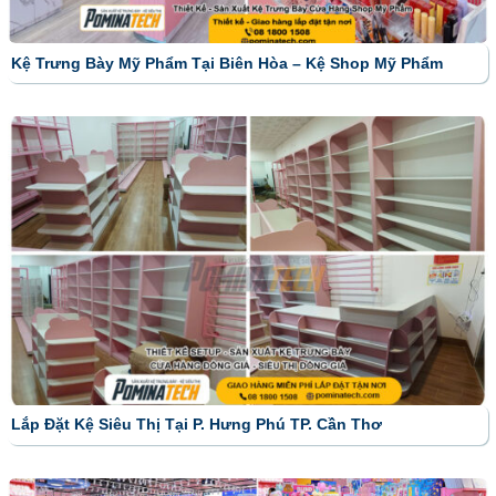
Kệ Trưng Bày Mỹ Phẩm Tại Biên Hòa – Kệ Shop Mỹ Phẩm
Lắp Đặt Kệ Siêu Thị Tại P. Hưng Phú TP. Cần Thơ