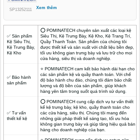
đến sang trọng và đầy cảm hứng mua sắm.
Xem thêm
SP13252111
⭕ POMINATECH chuyên sản xuất các loại kệ
✅ Sản phẩm
Siêu Thị, Kệ Trưng Bày, Kệ Kho, Kệ Trang Trí,
Kệ Siêu Thị,
Quầy Thanh Toán. Sản phẩm của chúng tôi
Kệ Trưng Bày,
được thiết kế và sản xuất với chất liệu bền đẹp,
Kệ Kho
tối ưu không gian trưng bày và lưu trữ cho mọi
cửa hàng, siêu thị và doanh nghiệp.
⭐ POMINATECH cam kết bảo hành dài hạn cho
các sản phẩm kệ và quầy thanh toán. Với chế
✅ Bảo hành
độ bảo hành chu đáo, chúng tôi đảm bảo chất
sản phẩm
lượng và độ bền của sản phẩm, giúp khách
hàng yên tâm trong suốt quá trình sử dụng.
⭕ POMINATECH cung cấp dịch vụ tư vấn thiết
kế kệ trưng bày, kệ kho, quầy thanh toán cho
✅ Tư vấn
các cửa hàng, siêu thị. Chúng tôi mang đến
thiết kế kệ
những giải pháp thiết kế sáng tạo, tối ưu hóa
không gian trưng bày và giúp tăng hiệu quả bán
hàng cho doanh nghiệp của bạn.