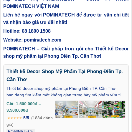
POMINATECH VIỆT NAM
Liên hệ ngay với POMINATECH để được tư vấn chi tiết
và nhận báo giá ưu đãi nhất!
Hotline: 08 1800 1508
Website: pominatech.com
POMINATECH – Giải pháp trọn gói cho Thiết kế Decor
shop mỹ phẩm tại Phong Điền Tp. Cần Thơ!
Thiết kế Decor Shop Mỹ Phẩm Tại Phong Điền Tp.
Cần Thơ
Thiết kế decor shop mỹ phẩm tại Phong Điền TP. Cần Thơ –
bạn đang tìm kiếm một không gian trưng bày mỹ phẩm vừa tinh
tế vừa thể hiện được phong cách thương hiệu chuyên nghiệp?
Giá: 1.500.000đ –
Trong ngành làm đẹp, cách bạn sắp xếp – bày trí sản phẩm
3.500.000đ
chính là yếu tố tạo nên sức hút mạnh mẽ đối với khách hàng.
⭐⭐⭐⭐⭐
5/5
(1884 đánh
Bài viết này sẽ giúp bạn khám phá giải pháp thiết kế nội thất và
giá)
decor tối ưu, biến cửa hàng mỹ phẩm của bạn trở thành điểm
POMINATECH