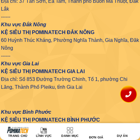
Địa chỉ: 37 Tân Sơn, Ea Tam, Thành phố Buôn Ma Thuột, Đắk
Lắk
------
Khu vực Đắk Nông
KỆ SIÊU THỊ POMINATECH ĐẮK NÔNG
60 Huỳnh Thúc Kháng, Phường Nghĩa Thành, Gia Nghĩa, Đăk
Nông
------
Khu vực Gia Lai
KỆ SIÊU THỊ POMINATECH GIA LAI
Địa chỉ: Số 853 Đường Trường Chinh, Tổ 1, phường Chi
Lăng, Thành Phố Pleiku, tỉnh Gia Lai
Khu vực Bình Phước
KỆ SIÊU THỊ POMINATECH BÌNH PHƯỚC
Địa chỉ: 20 Phạm Ngọc Thạch, Phường Tiến Thành, Thành
Phố Đồng Xoài, Tỉnh Bình Phước
TRANG CHỦ
LĨNH VỰC
DANH MỤC
DỰ ÁN
ĐƠN GIÁ