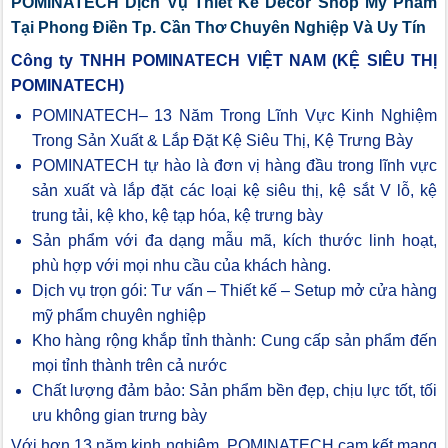
POMINATECH Dịch Vụ Thiết Kế Decor Shop Mỹ Phẩm
Tại Phong Điền Tp. Cần Thơ Chuyên Nghiệp Và Uy Tín
Công ty TNHH POMINATECH VIỆT NAM (KỆ SIÊU THỊ
POMINATECH)
POMINATECH– 13 Năm Trong Lĩnh Vực Kinh Nghiệm
Trong Sản Xuất & Lắp Đặt Kệ Siêu Thị, Kệ Trưng Bày
POMINATECH tự hào là đơn vị hàng đầu trong lĩnh vực
sản xuất và lắp đặt các loại kệ siêu thị, kệ sắt V lỗ, kệ
trung tải, kệ kho, kệ tạp hóa, kệ trưng bày
Sản phẩm với đa dạng mẫu mã, kích thước linh hoạt,
phù hợp với mọi nhu cầu của khách hàng.
Dịch vụ trọn gói: Tư vấn – Thiết kế – Setup mở cửa hàng
mỹ phẩm chuyên nghiệp
Kho hàng rộng khắp tỉnh thành: Cung cấp sản phẩm đến
mọi tỉnh thành trên cả nước
Chất lượng đảm bảo: Sản phẩm bền đẹp, chịu lực tốt, tối
ưu không gian trưng bày
Với hơn 13 năm kinh nghiệm, POMINATECH cam kết mang