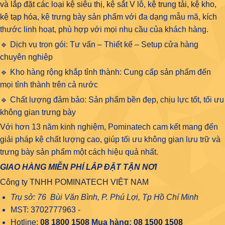
và lắp đặt các loại kệ siêu thị, kệ sắt V lỗ, kệ trung tải, kệ kho,
kệ tạp hóa
, kệ trưng bày sản phẩm với đa dạng mẫu mã, kích
thước linh hoạt, phù hợp với mọi nhu cầu của khách hàng.
🔹 Dịch vụ trọn gói: Tư vấn – Thiết kế – Setup cửa hàng
chuyên nghiệp
🔹 Kho hàng rộng khắp tỉnh thành: Cung cấp sản phẩm đến
mọi tỉnh thành trên cả nước
🔹 Chất lượng đảm bảo: Sản phẩm bền đẹp, chịu lực tốt, tối ưu
không gian trưng bày
Với hơn 13 năm kinh nghiệm, Pominatech cam kết mang đến
giải pháp kệ chất lượng cao, giúp tối ưu không gian lưu trữ và
trưng bày sản phẩm một cách hiệu quả nhất.
GIAO HÀNG MIỄN PHÍ LẮP ĐẶT TẬN NƠI
Công ty TNHH POMINATECH VIỆT NAM
Trụ sở: 76 Bùi Văn Bình, P. Phú Lợi, Tp Hồ Chí Minh
MST: 3702777963 -
Hotline:
08 1800 1508
Mua hàng:
08 1500 1508