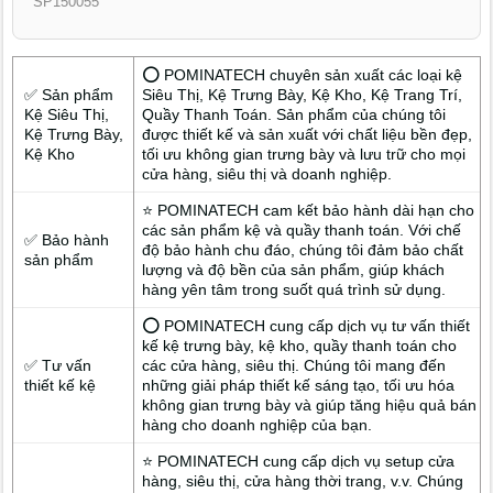
SP150055
POMINATECH sẽ chia sẻ các xu hướng thiết kế shop mỹ phẩm
hiện đại và giải pháp decor trọn gói giúp bạn tối ưu diện tích,
thu hút khách hàng và gia tăng giá trị thương hiệu.
⭕ POMINATECH chuyên sản xuất các loại kệ
✅ Sản phẩm
Siêu Thị, Kệ Trưng Bày, Kệ Kho, Kệ Trang Trí,
Kệ Siêu Thị,
Quầy Thanh Toán. Sản phẩm của chúng tôi
Kệ Trưng Bày,
được thiết kế và sản xuất với chất liệu bền đẹp,
Kệ Kho
tối ưu không gian trưng bày và lưu trữ cho mọi
cửa hàng, siêu thị và doanh nghiệp.
⭐ POMINATECH cam kết bảo hành dài hạn cho
các sản phẩm kệ và quầy thanh toán. Với chế
✅ Bảo hành
độ bảo hành chu đáo, chúng tôi đảm bảo chất
sản phẩm
lượng và độ bền của sản phẩm, giúp khách
hàng yên tâm trong suốt quá trình sử dụng.
⭕ POMINATECH cung cấp dịch vụ tư vấn thiết
kế kệ trưng bày, kệ kho, quầy thanh toán cho
✅ Tư vấn
các cửa hàng, siêu thị. Chúng tôi mang đến
thiết kế kệ
những giải pháp thiết kế sáng tạo, tối ưu hóa
không gian trưng bày và giúp tăng hiệu quả bán
hàng cho doanh nghiệp của bạn.
⭐ POMINATECH cung cấp dịch vụ setup cửa
hàng, siêu thị, cửa hàng thời trang, v.v. Chúng