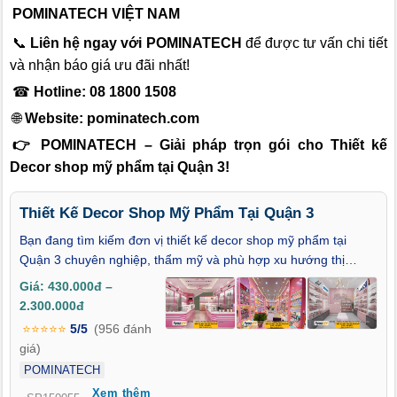
POMINATECH VIỆT NAM
📞
Liên hệ ngay với POMINATECH
để được tư vấn chi tiết
và nhận báo giá ưu đãi nhất!
☎
Hotline: 08 1800 1508
🌐
Website:
pominatech.com
👉 POMINATECH – Giải pháp trọn gói cho Thiết kế
Decor shop mỹ phẩm tại Quận 3!
Thiết Kế Decor Shop Mỹ Phẩm Tại Quận 3
Bạn đang tìm kiếm đơn vị thiết kế decor shop mỹ phẩm tại
Quận 3 chuyên nghiệp, thẩm mỹ và phù hợp xu hướng thị
trường? Với vị trí đắc địa, dân cư sầm uất và nhiều tuyến
Giá: 430.000đ –
đường kinh doanh sôi động như Cách Mạng Tháng Tám, Võ
2.300.000đ
Văn Tần, Nguyễn Đình Chiểu, Quận 3 luôn là nơi lý tưởng để
⭐⭐⭐⭐⭐
5/5
(956 đánh
mở shop mỹ phẩm. Tuy nhiên, để cửa hàng nổi bật giữa hàng
giá)
trăm thương hiệu, việc đầu tư bài bản vào thiết kế và decor
POMINATECH
không gian là yếu tố then chốt. Dù bạn kinh doanh tại phường
Xem thêm
1, 2, 3, 4, 5, 9, 10, 11, 12 hoặc Võ Thị Sáu, bài viết này,