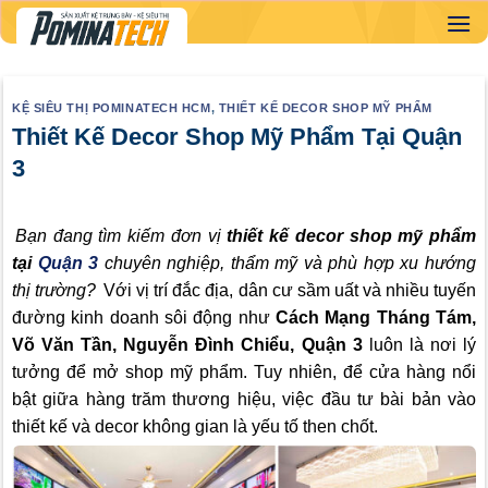
Skip
to
content
KỆ SIÊU THỊ POMINATECH HCM
,
THIẾT KẾ DECOR SHOP MỸ PHẨM
Thiết Kế Decor Shop Mỹ Phẩm Tại Quận
3
Bạn đang tìm kiếm đơn vị
thiết kế decor shop mỹ phẩm
tại
Quận 3
chuyên nghiệp, thẩm mỹ và phù hợp xu hướng
thị trường?
Với vị trí đắc địa, dân cư sầm uất và nhiều tuyến
đường kinh doanh sôi động như
Cách Mạng Tháng Tám,
Võ Văn Tần, Nguyễn Đình Chiểu, Quận 3
luôn là nơi lý
tưởng để mở shop mỹ phẩm. Tuy nhiên, để cửa hàng nổi
bật giữa hàng trăm thương hiệu, việc đầu tư bài bản vào
thiết kế và decor không gian là yếu tố then chốt.