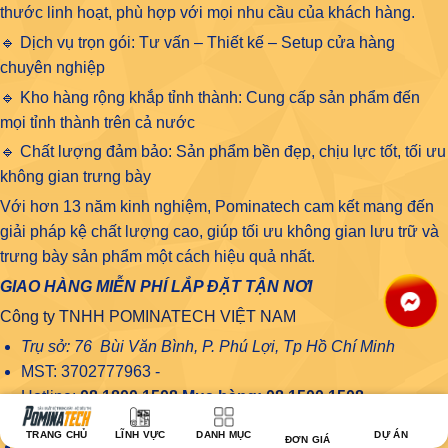
thước linh hoạt, phù hợp với mọi nhu cầu của khách hàng.
🔹 Dịch vụ trọn gói: Tư vấn – Thiết kế – Setup cửa hàng
chuyên nghiệp
🔹 Kho hàng rộng khắp tỉnh thành: Cung cấp sản phẩm đến
mọi tỉnh thành trên cả nước
🔹 Chất lượng đảm bảo: Sản phẩm bền đẹp, chịu lực tốt, tối ưu
không gian trưng bày
Với hơn 13 năm kinh nghiệm, Pominatech cam kết mang đến
giải pháp kệ chất lượng cao, giúp tối ưu không gian lưu trữ và
trưng bày sản phẩm một cách hiệu quả nhất.
GIAO HÀNG MIỄN PHÍ LẮP ĐẶT TẬN NƠI
Công ty TNHH POMINATECH VIỆT NAM
Trụ sở: 76 Bùi Văn Bình, P. Phú Lợi, Tp Hồ Chí Minh
MST: 3702777963 -
Hotline:
08 1800 1508
Mua hàng:
08 1500 1508
Bảo hành - Khiếu nại:
08.1800.1908
TRANG CHỦ
LĨNH VỰC
DANH MỤC
DỰ ÁN
ĐƠN GIÁ
Website: www.pominatech.com