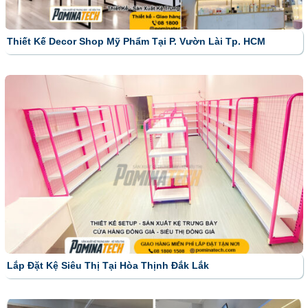
Thiết Kế Decor Shop Mỹ Phẩm Tại P. Vườn Lài Tp. HCM
Lắp Đặt Kệ Siêu Thị Tại Hòa Thịnh Đắk Lắk