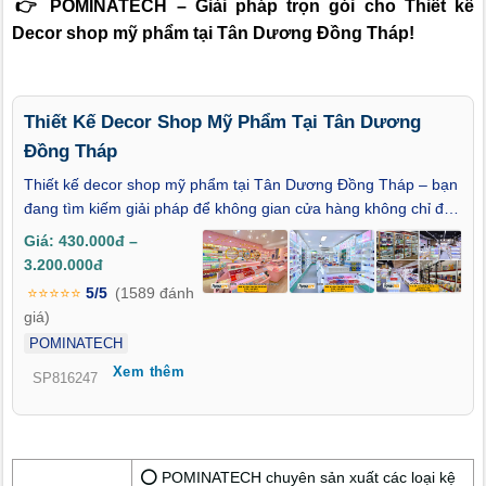
👉 POMINATECH – Giải pháp trọn gói cho Thiết kế
Decor shop mỹ phẩm tại Tân Dương Đồng Tháp!
Thiết Kế Decor Shop Mỹ Phẩm Tại Tân Dương
Đồng Tháp
Thiết kế decor shop mỹ phẩm tại Tân Dương Đồng Tháp – bạn
đang tìm kiếm giải pháp để không gian cửa hàng không chỉ đẹp
mắt mà còn mang dấu ấn chuyên nghiệp, đẳng cấp và thu hút
Giá: 430.000đ –
ngay từ ánh nhìn đầu tiên? Trong thời đại mà trải nghiệm thị
3.200.000đ
giác quyết định đến hành vi mua sắm, việc decor một shop mỹ
⭐⭐⭐⭐⭐
5/5
(1589 đánh
phẩm không còn đơn thuần là sắp đặt sản phẩm – đó là nghệ
giá)
thuật kể chuyện bằng không gian, ánh sáng và cảm xúc. Bài
POMINATECH
viết này sẽ mang đến cho bạn cái nhìn tinh tế, hiện đại và đầy
Xem thêm
cảm hứng về giải pháp thiết kế dành riêng cho thị trường Tân
SP816247
Dương Đồng Tháp – nơi mỗi cửa hàng không chỉ là nơi bán
hàng, mà còn là không gian thể hiện đẳng cấp thương hiệu.
⭕ POMINATECH chuyên sản xuất các loại kệ