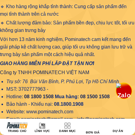
🔹 Kho hàng rộng khắp tỉnh thành: Cung cấp sản phẩm đến
mọi tỉnh thành trên cả nước
🔹 Chất lượng đảm bảo: Sản phẩm bền đẹp, chịu lực tốt, tối ưu
không gian trưng bày
Với hơn 13 năm kinh nghiệm, Pominatech cam kết mang đến
giải pháp kệ chất lượng cao, giúp tối ưu không gian lưu trữ và
trưng bày sản phẩm một cách hiệu quả nhất.
GIAO HÀNG MIỄN PHÍ LẮP ĐẶT TẬN NƠI
Công ty TNHH POMINATECH VIỆT NAM
Trụ sở: 76 Bùi Văn Bình, P. Phú Lợi, Tp Hồ Chí Minh
MST: 3702777963 -
Hotline:
08 1800 1508
Mua hàng:
08 1500 1508
Bảo hành - Khiếu nại:
08.1800.1908
Website: www.pominatech.com
Email: pominatech@gmail.com - info@pominatech.com
TRANG CHỦ
LĨNH VỰC
DANH MỤC
DỰ ÁN
ĐƠN GIÁ