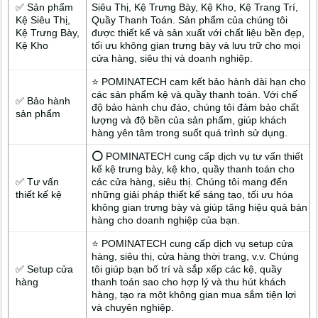
✅ Sản phẩm
Siêu Thị, Kệ Trưng Bày, Kệ Kho, Kệ Trang Trí,
Kệ Siêu Thị,
Quầy Thanh Toán. Sản phẩm của chúng tôi
Kệ Trưng Bày,
được thiết kế và sản xuất với chất liệu bền đẹp,
Kệ Kho
tối ưu không gian trưng bày và lưu trữ cho mọi
cửa hàng, siêu thị và doanh nghiệp.
⭐ POMINATECH cam kết bảo hành dài hạn cho
các sản phẩm kệ và quầy thanh toán. Với chế
✅ Bảo hành
độ bảo hành chu đáo, chúng tôi đảm bảo chất
sản phẩm
lượng và độ bền của sản phẩm, giúp khách
hàng yên tâm trong suốt quá trình sử dụng.
⭕ POMINATECH cung cấp dịch vụ tư vấn thiết
kế kệ trưng bày, kệ kho, quầy thanh toán cho
✅ Tư vấn
các cửa hàng, siêu thị. Chúng tôi mang đến
thiết kế kệ
những giải pháp thiết kế sáng tạo, tối ưu hóa
không gian trưng bày và giúp tăng hiệu quả bán
hàng cho doanh nghiệp của bạn.
⭐ POMINATECH cung cấp dịch vụ setup cửa
hàng, siêu thị, cửa hàng thời trang, v.v. Chúng
✅ Setup cửa
tôi giúp bạn bố trí và sắp xếp các kệ, quầy
hàng
thanh toán sao cho hợp lý và thu hút khách
hàng, tạo ra một không gian mua sắm tiện lợi
và chuyên nghiệp.