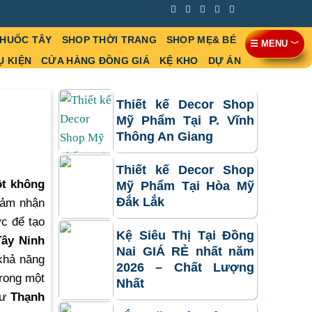
THUỐC TÂY
SHOP THỜI TRANG
SHOP MẸ& BÉ
☰ MENU ﹀
Ụ KIỆN
CỬA HÀNG ĐỒNG GIÁ
KỆ KHO
DỰ ÁN
Thiết kế Decor Shop
Mỹ Phẩm Tại P. Vĩnh
Thông An Giang
Thiết kế Decor Shop
t không
Mỹ Phẩm Tại Hòa Mỹ
Đắk Lắk
cảm nhận
ợc để tạo
Kệ Siêu Thị Tại Đồng
Tây Ninh
Nai GIÁ RẺ nhất năm
khả năng
2026 – Chất Lượng
trong một
Nhất
hư
Thạnh