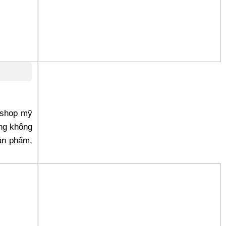
r shop mỹ
ong không
ản phẩm,