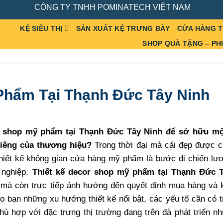
CÔNG TY TNHH POMINATECH VIỆT NAM
KỆ SIÊU THỊ
SẢN XUẤT KỆ TRƯNG BÀY
CỬA HÀNG 
SHOP QUÀ TẶNG – PH
Phẩm Tại Thạnh Đức Tây Ninh
or shop mỹ phẩm tại
Thạnh Đức Tây Ninh
để sở hữu mộ
riêng của thương hiệu?
Trong thời đại mà cái đẹp được 
thiết kế không gian cửa hàng mỹ phẩm là bước đi chiến lư
 nghiệp.
Thiết kế decor shop mỹ phẩm tại Thạnh Đức 
, mà còn trực tiếp ảnh hưởng đến quyết định mua hàng và 
 bạn những xu hướng thiết kế nổi bật, các yếu tố cần có 
hù hợp với đặc trưng thị trường đang trên đà phát triển n