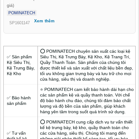
sáng, màu sắc và cảm xúc. Bài viết này sẽ mang đến cho bạn
giá)
cái nhìn tổng thể, tinh tế và đầy cảm hứng về cách thiết kế
POMINATECH
decor shop mỹ phẩm tại Vĩnh Công Tây Ninh, với những gợi ý
Xem thêm
đắt giá giúp bạn kiến tạo một không gian sang trọng, cuốn hút
SP1601147
và đậm bản sắc riêng — đúng như kỳ vọng của một thương
hiệu làm đẹp đẳng cấp.
⭕ POMINATECH chuyên sản xuất các loại kệ
✅ Sản phẩm
Siêu Thị, Kệ Trưng Bày, Kệ Kho, Kệ Trang Trí,
Kệ Siêu Thị,
Quầy Thanh Toán. Sản phẩm của chúng tôi
Kệ Trưng Bày,
được thiết kế và sản xuất với chất liệu bền đẹp,
Kệ Kho
tối ưu không gian trưng bày và lưu trữ cho mọi
cửa hàng, siêu thị và doanh nghiệp.
⭐ POMINATECH cam kết bảo hành dài hạn cho
các sản phẩm kệ và quầy thanh toán. Với chế
✅ Bảo hành
độ bảo hành chu đáo, chúng tôi đảm bảo chất
sản phẩm
lượng và độ bền của sản phẩm, giúp khách
hàng yên tâm trong suốt quá trình sử dụng.
⭕ POMINATECH cung cấp dịch vụ tư vấn thiết
kế kệ trưng bày, kệ kho, quầy thanh toán cho
✅ Tư vấn
các cửa hàng, siêu thị. Chúng tôi mang đến
thiết kế kệ
những giải pháp thiết kế sáng tạo, tối ưu hóa