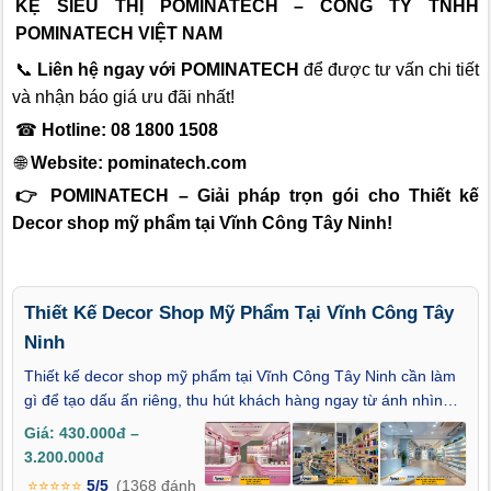
KỆ SIÊU THỊ POMINATECH – CÔNG TY TNHH
POMINATECH VIỆT NAM
📞
Liên hệ ngay với POMINATECH
để được tư vấn chi tiết
và nhận báo giá ưu đãi nhất!
☎
Hotline: 08 1800 1508
🌐
Website:
pominatech.com
👉 POMINATECH – Giải pháp trọn gói cho Thiết kế
Decor shop mỹ phẩm tại Vĩnh Công Tây Ninh!
Thiết Kế Decor Shop Mỹ Phẩm Tại Vĩnh Công Tây
Ninh
Thiết kế decor shop mỹ phẩm tại Vĩnh Công Tây Ninh cần làm
gì để tạo dấu ấn riêng, thu hút khách hàng ngay từ ánh nhìn
đầu tiên? Giữa vô vàn lựa chọn trong ngành làm đẹp, một shop
Giá: 430.000đ –
mỹ phẩm không chỉ là nơi bày bán sản phẩm, mà còn là không
3.200.000đ
gian kể chuyện — nơi thương hiệu được truyền tải bằng ánh
⭐⭐⭐⭐⭐
5/5
(1368 đánh