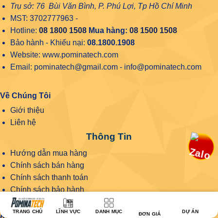
Trụ sở: 76 Bùi Văn Bình, P. Phú Lợi, Tp Hồ Chí Minh
MST: 3702777963 -
Hotline:
08 1800 1508
Mua hàng:
08 1500 1508
Bảo hành - Khiếu nại:
08.1800.1908
Website: www.pominatech.com
Email: pominatech@gmail.com - info@pominatech.com
Về Chúng Tôi
Giới thiệu
Liên hệ
Thông Tin
Hướng dẫn mua hàng
Chính sách bán hàng
Chính sách thanh toán
Chính sách bảo hành
Chính sách bảo mật
TRANG CHỦ
LĨNH VỰC
DANH MỤC
DỰ ÁN
ĐƠN GIÁ
Khu vực Bình Dương