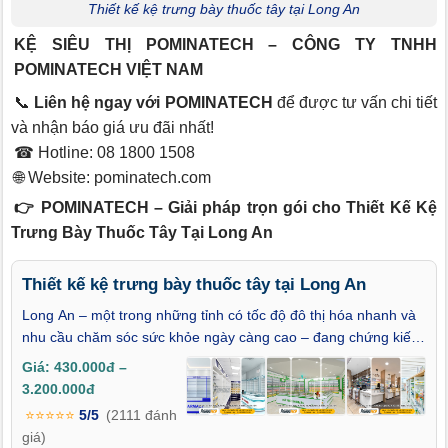
Thiết kế kệ trưng bày thuốc tây tại Long An
KỆ SIÊU THỊ POMINATECH – CÔNG TY TNHH
POMINATECH VIỆT NAM
📞
Liên hệ ngay với POMINATECH
để được tư vấn chi tiết
và nhận báo giá ưu đãi nhất!
☎ Hotline: 08 1800 1508
🌐 Website:
pominatech.com
👉 POMINATECH – Giải pháp trọn gói cho Thiết Kế Kệ
Trưng Bày Thuốc Tây Tại Long An
Thiết kế kệ trưng bày thuốc tây tại Long An
Long An – một trong những tỉnh có tốc độ đô thị hóa nhanh và
nhu cầu chăm sóc sức khỏe ngày càng cao – đang chứng kiến
sự phát triển mạnh mẽ của hệ thống nhà thuốc. Trong bối cảnh
Giá: 430.000đ –
cạnh tranh đó, việc thiết kế kệ trưng bày thuốc tây tại Long An
3.200.000đ
không còn là yếu tố phụ mà đã trở thành một phần quan trọng
⭐⭐⭐⭐⭐
5/5
(2111 đánh
giúp nâng cao hình ảnh chuyên nghiệp. Các mẫu kệ trưng bày
giá)
thuốc Long An được thiết kế khoa học không chỉ tạo nên không