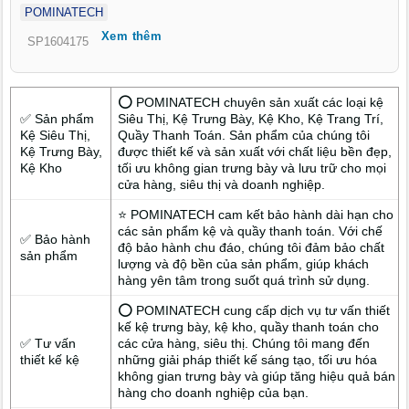
POMINATECH
gian ngăn nắp, tối ưu quy trình bán hàng và nâng cao trải
Xem thêm
nghiệm khách hàng.
SP1604175
⭕ POMINATECH chuyên sản xuất các loại kệ
✅ Sản phẩm
Siêu Thị, Kệ Trưng Bày, Kệ Kho, Kệ Trang Trí,
Kệ Siêu Thị,
Quầy Thanh Toán. Sản phẩm của chúng tôi
Kệ Trưng Bày,
được thiết kế và sản xuất với chất liệu bền đẹp,
Kệ Kho
tối ưu không gian trưng bày và lưu trữ cho mọi
cửa hàng, siêu thị và doanh nghiệp.
⭐ POMINATECH cam kết bảo hành dài hạn cho
các sản phẩm kệ và quầy thanh toán. Với chế
✅ Bảo hành
độ bảo hành chu đáo, chúng tôi đảm bảo chất
sản phẩm
lượng và độ bền của sản phẩm, giúp khách
hàng yên tâm trong suốt quá trình sử dụng.
⭕ POMINATECH cung cấp dịch vụ tư vấn thiết
kế kệ trưng bày, kệ kho, quầy thanh toán cho
✅ Tư vấn
các cửa hàng, siêu thị. Chúng tôi mang đến
thiết kế kệ
những giải pháp thiết kế sáng tạo, tối ưu hóa
không gian trưng bày và giúp tăng hiệu quả bán
hàng cho doanh nghiệp của bạn.