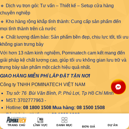
🔹 Dịch vụ trọn gói: Tư vấn – Thiết kế – Setup cửa hàng
chuyên nghiệp
🔹 Kho hàng rộng khắp tỉnh thành: Cung cấp sản phẩm đến
mọi tỉnh thành trên cả nước
🔹 Chất lượng đảm bảo: Sản phẩm bền đẹp, chịu lực tốt, tối ưu
không gian trưng bày
Với hơn 13 năm kinh nghiệm, Pominatech cam kết mang đến
giải pháp kệ chất lượng cao, giúp tối ưu không gian lưu trữ và
trưng bày sản phẩm một cách hiệu quả nhất.
GIAO HÀNG MIỄN PHÍ LẮP ĐẶT TẬN NƠI
Công ty TNHH POMINATECH VIỆT NAM
Trụ sở: 76 Bùi Văn Bình, P. Phú Lợi, Tp Hồ Chí Minh
MST: 3702777963 -
Hotline:
08 1800 1508
Mua hàng:
08 1500 1508
Bảo hành - Khiếu nại:
08.1800.1908
Website: www.pominatech.com
TRANG CHỦ
LĨNH VỰC
DANH MỤC
DỰ ÁN
ĐƠN GIÁ