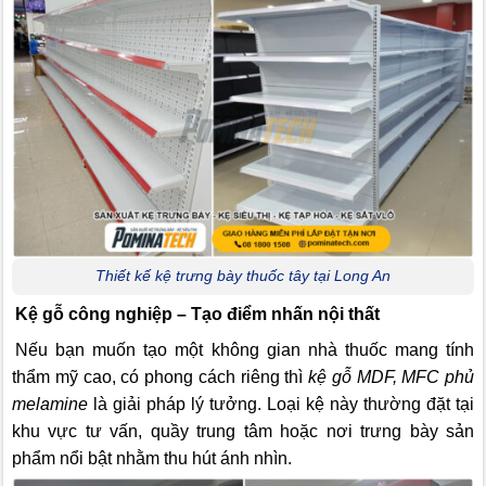
Thiết kế kệ trưng bày thuốc tây tại Long An
Kệ gỗ công nghiệp – Tạo điểm nhấn nội thất
Nếu bạn muốn tạo một không gian nhà thuốc mang tính
thẩm mỹ cao, có phong cách riêng thì
kệ gỗ MDF, MFC phủ
melamine
là giải pháp lý tưởng. Loại kệ này thường đặt tại
khu vực tư vấn, quầy trung tâm hoặc nơi trưng bày sản
phẩm nổi bật nhằm thu hút ánh nhìn.