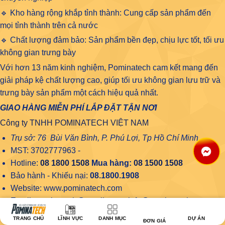
🔹 Kho hàng rộng khắp tỉnh thành: Cung cấp sản phẩm đến
mọi tỉnh thành trên cả nước
🔹 Chất lượng đảm bảo: Sản phẩm bền đẹp, chịu lực tốt, tối ưu
không gian trưng bày
Với hơn 13 năm kinh nghiệm, Pominatech cam kết mang đến
giải pháp kệ chất lượng cao, giúp tối ưu không gian lưu trữ và
trưng bày sản phẩm một cách hiệu quả nhất.
GIAO HÀNG MIỄN PHÍ LẮP ĐẶT TẬN NƠI
Công ty TNHH POMINATECH VIỆT NAM
Trụ sở: 76 Bùi Văn Bình, P. Phú Lợi, Tp Hồ Chí Minh
MST: 3702777963 -
Hotline:
08 1800 1508
Mua hàng:
08 1500 1508
Bảo hành - Khiếu nại:
08.1800.1908
Website: www.pominatech.com
Email: pominatech@gmail.com - info@pominatech.com
TRANG CHỦ
LĨNH VỰC
DANH MỤC
DỰ ÁN
ĐƠN GIÁ