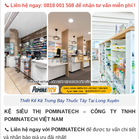
📞 Liên hệ ngay: 0818 001 508 để nhận tư vấn miễn phí !
Thiết Kế Kệ Trưng Bày Thuốc Tây Tại Long Xuyên
KỆ SIÊU THỊ POMINATECH – CÔNG TY TNHH
POMINATECH VIỆT NAM
📞
Liên hệ ngay với POMINATECH
để được tư vấn chi tiết
và nhận báo giá ưu đãi nhất!