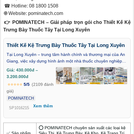
☎ Hotline: 08 1800 1508
🌐 Website:
pominatech.com
👉 POMINATECH – Giải pháp trọn gói cho Thiết Kế Kệ
Trưng Bày Thuốc Tây Tại Long Xuyên
Thiết Kế Kệ Trưng Bày Thuốc Tây Tại Long Xuyên
Tại Long Xuyên – trung tâm hành chính và thương mại của An
Giang, việc xây dựng hình ảnh một nhà thuốc chuyên nghiệp
ngày càng được chú trọng. Trong đó, thiết kế kệ trưng bày
Giá: 430.000đ –
thuốc tây tại Long Xuyên đóng vai trò không thể thiếu để tổ
3.200.000đ
chức không gian hiệu quả, mang lại trải nghiệm mua sắm thân
⭐⭐⭐⭐⭐
5/5
(2109 đánh
thiện và hiện đại cho khách hàng. Đây cũng là yếu tố góp phần
giá)
giúp nhà thuốc đạt chuẩn GPP và tối ưu quy trình bán hàng.
POMINATECH
Xem thêm
SP1016215
⭕ POMINATECH chuyên sản xuất các loại kệ
✅ Sản phẩm
Siêu Thị, Kệ Trưng Bày, Kệ Kho, Kệ Trang Trí,