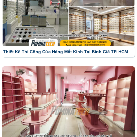
Thiết Kế Thi Công Cửa Hàng Mắt Kính Tại Bình Giã TP. HCM