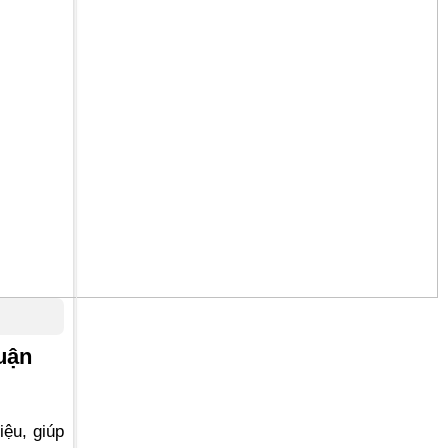
uận
ệu, giúp