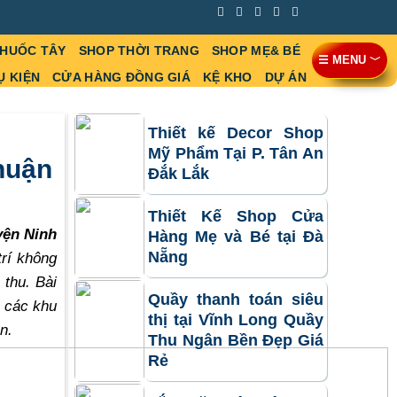
THUỐC TÂY
SHOP THỜI TRANG
SHOP MẸ& BÉ
☰ MENU ﹀
Ụ KIỆN
CỬA HÀNG ĐỒNG GIÁ
KỆ KHO
DỰ ÁN
Thiết kế Decor Shop
Mỹ Phẩm Tại P. Tân An
huận
Đắk Lắk
Thiết Kế Shop Cửa
yện Ninh
Hàng Mẹ và Bé tại Đà
Nẵng
trí không
thu. Bài
Quầy thanh toán siêu
i các khu
thị tại Vĩnh Long Quầy
n.
Thu Ngân Bền Đẹp Giá
Rẻ