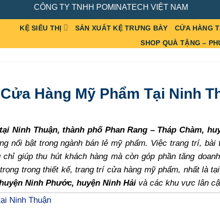
CÔNG TY TNHH POMINATECH VIỆT NAM
KỆ SIÊU THỊ
SẢN XUẤT KỆ TRƯNG BÀY
CỬA HÀNG 
SHOP QUÀ TẶNG – PH
 Cửa Hàng Mỹ Phẩm Tại Ninh T
tại
Ninh Thuận
, thành phố Phan Rang – Tháp Chàm, hu
g nổi bật trong ngành bán lẻ mỹ phẩm. Việc trang trí, bài 
 chỉ giúp thu hút khách hàng mà còn góp phần tăng doanh 
rọng trong thiết kế, trang trí cửa hàng mỹ phẩm, nhất là tạ
huyện Ninh Phước, huyện Ninh Hải
và các khu vực lân cậ