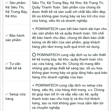
✅ Sản phẩm
Siêu Thị, Kệ Trưng Bày, Kệ Kho, Kệ Trang Trí,
Kệ Siêu Thị,
Quầy Thanh Toán. Sản phẩm của chúng tôi
Kệ Trưng Bày,
được thiết kế và sản xuất với chất liệu bền đẹp,
Kệ Kho
tối ưu không gian trưng bày và lưu trữ cho mọi
cửa hàng, siêu thị và doanh nghiệp.
⭐ POMINATECH cam kết bảo hành dài hạn cho
các sản phẩm kệ và quầy thanh toán. Với chế
✅ Bảo hành
độ bảo hành chu đáo, chúng tôi đảm bảo chất
sản phẩm
lượng và độ bền của sản phẩm, giúp khách
hàng yên tâm trong suốt quá trình sử dụng.
⭕ POMINATECH cung cấp dịch vụ tư vấn thiết
kế kệ trưng bày, kệ kho, quầy thanh toán cho
✅ Tư vấn
các cửa hàng, siêu thị. Chúng tôi mang đến
thiết kế kệ
những giải pháp thiết kế sáng tạo, tối ưu hóa
không gian trưng bày và giúp tăng hiệu quả bán
hàng cho doanh nghiệp của bạn.
⭐ POMINATECH cung cấp dịch vụ setup cửa
hàng, siêu thị, cửa hàng thời trang, v.v. Chúng
✅ Setup cửa
tôi giúp bạn bố trí và sắp xếp các kệ, quầy
hàng
thanh toán sao cho hợp lý và thu hút khách
hàng, tạo ra một không gian mua sắm tiện lợi
và chuyên nghiệp.