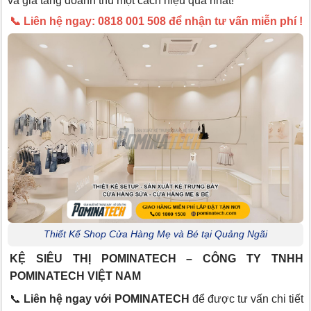
và gia tăng doanh thu một cách hiệu quả nhất!
📞 Liên hệ ngay: 0818 001 508 để nhận tư vấn miễn phí !
Thiết Kế Shop Cửa Hàng Mẹ và Bé tại Quảng Ngãi
KỆ SIÊU THỊ POMINATECH – CÔNG TY TNHH
POMINATECH VIỆT NAM
📞
Liên hệ ngay với POMINATECH
để được tư vấn chi tiết