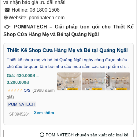
và nhận báo giá ưu đãi nhất!
☎ Hotline: 08 1800 1508
🌐 Website:
pominatech.com
👉 POMINATECH – Giải pháp trọn gói cho Thiết Kế
Shop Cửa Hàng Mẹ và Bé tại Quảng Ngãi
Thiết Kế Shop Cửa Hàng Mẹ và Bé tại Quảng Ngãi
Thiết kế shop mẹ và bé tại Quảng Ngãi ngày càng được nhiều
chủ đầu tư quan tâm bởi nhu cầu mua sắm các sản phẩm cho
mẹ và bé không ngừng tăng cao. Việc thiết kế cửa hàng
Giá: 430.000đ –
chuyên nghiệp không chỉ giúp tối ưu không gian trưng bày mà
3.200.000đ
còn nâng cao trải nghiệm khách hàng, thúc đẩy doanh số bán
⭐⭐⭐⭐⭐
5/5
(1998 đánh
hàng nhanh chóng. Bài viết này sẽ giúp bạn hiểu rõ lý do nên
giá)
đầu tư thiết kế shop mẹ và bé tại Quảng Ngãi, lợi ích khi chọn
POMINATECH
đơn vị thi công chuyên nghiệp, quy trình thực hiện và giải đáp
Xem thêm
các thắc mắc phổ biến. Cùng tìm hiểu ngay!
SP0945284
⭕ POMINATECH chuyên sản xuất các loại kệ