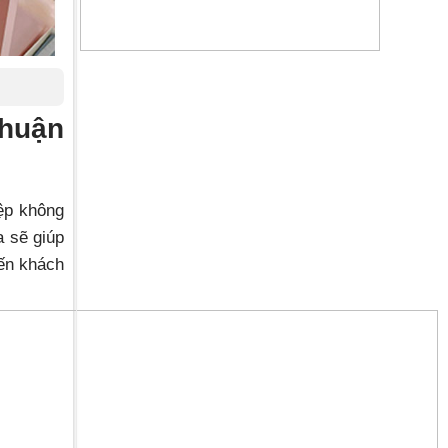
Thuận
ệp không
a sẽ giúp
iến khách