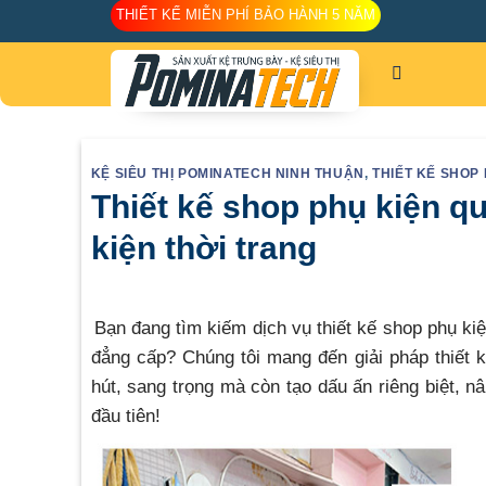
Skip
THIẾT KẾ MIỄN PHÍ BẢO HÀNH 5 NĂM
to
content
KỆ SIÊU THỊ POMINATECH NINH THUẬN
,
THIẾT KẾ SHOP
Thiết kế shop phụ kiện q
kiện thời trang
Bạn đang tìm kiếm dịch vụ thiết kế shop phụ kiệ
đẳng cấp? Chúng tôi mang đến giải pháp thiết k
hút, sang trọng mà còn tạo dấu ấn riêng biệt, 
đầu tiên!