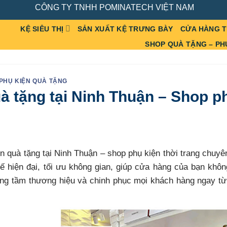
CÔNG TY TNHH POMINATECH VIỆT NAM
KỆ SIÊU THỊ
SẢN XUẤT KỆ TRƯNG BÀY
CỬA HÀNG 
SHOP QUÀ TẶNG – PH
 PHỤ KIỆN QUÀ TẶNG
uà tặng tại Ninh Thuận – Shop p
n quà tặng tại Ninh Thuận – shop phụ kiện thời trang chuyê
ế hiện đại, tối ưu không gian, giúp cửa hàng của bạn khôn
nâng tầm thương hiệu và chinh phục mọi khách hàng ngay từ