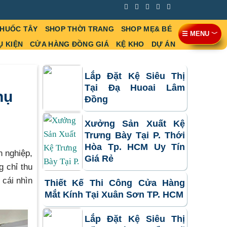
THUỐC TÂY
SHOP THỜI TRANG
SHOP MẸ& BÉ
☰ MENU ﹀
Ụ KIỆN
CỬA HÀNG ĐỒNG GIÁ
KỆ KHO
DỰ ÁN
Lắp Đặt Kệ Siêu Thị
Tại Đạ Huoai Lâm
hụ
Đồng
Xưởng Sản Xuất Kệ
Trưng Bày Tại P. Thới
Hòa Tp. HCM Uy Tín
n nghiệp,
Giá Rẻ
g chỉ thu
 cái nhìn
Thiết Kế Thi Công Cửa Hàng
Mắt Kính Tại Xuân Sơn TP. HCM
Lắp Đặt Kệ Siêu Thị