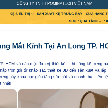
CÔNG TY TNHH POMINATECH VIỆT NAM
KỆ SIÊU THỊ
SẢN XUẤT KỆ TRƯNG BÀY
CỬA HÀNG 
SHOP QUÀ TẶNG – PH
àng Mắt Kính Tại An Long TP. 
TP. HCM
và cần một đơn vị thiết kế – thi công kệ trưng bà
 trọn gói từ khảo sát, thiết kế 3D đến sản xuất và lắp 
trưng bày khoa học giúp tăng sức hút và doanh thu. Liên h
t nhất!