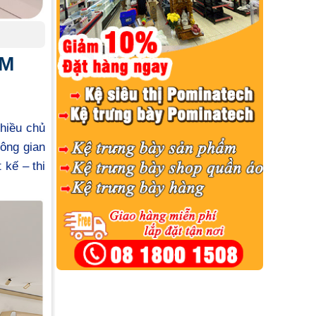
CM
hiều chủ
hông gian
 kế – thi