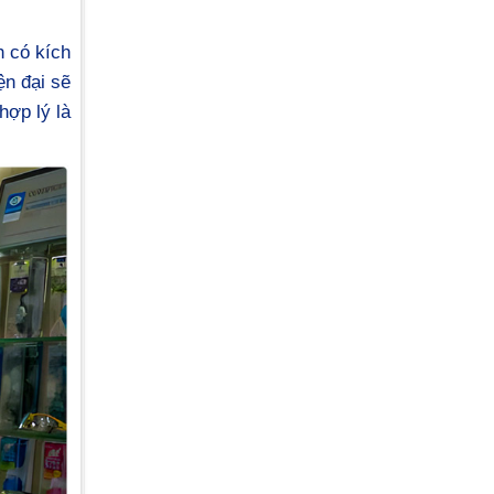
h có kích
ện đại sẽ
hợp lý là