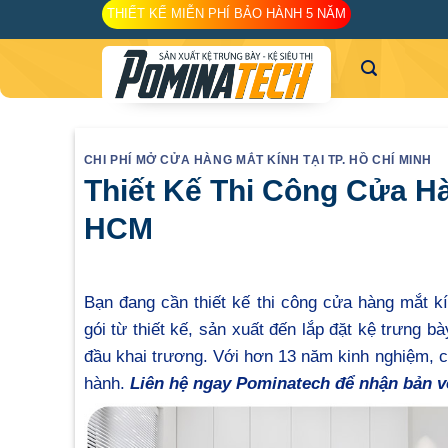
Skip
THIẾT KẾ MIỄN PHÍ BẢO HÀNH 5 NĂM
to
content
CHI PHÍ MỞ CỬA HÀNG MẮT KÍNH TẠI TP. HỒ CHÍ MINH
Thiết Kế Thi Công Cửa Hà
HCM
Bạn đang cần thiết kế thi công cửa hàng mắt k
gói từ thiết kế, sản xuất đến lắp đặt kệ trưng 
đầu khai trương. Với hơn 13 năm kinh nghiệm, ch
hành.
Liên hệ ngay Pominatech để nhận bản vẽ