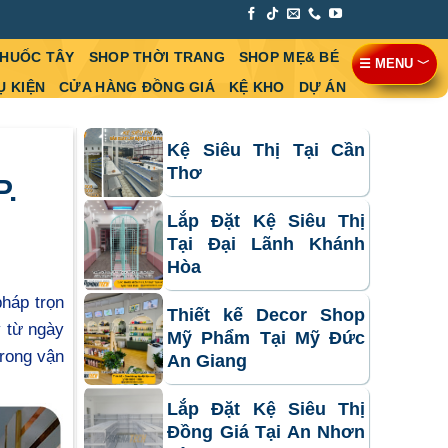
THUỐC TÂY
SHOP THỜI TRANG
SHOP MẸ& BÉ
☰ MENU ﹀
Ụ KIỆN
CỬA HÀNG ĐỒNG GIÁ
KỆ KHO
DỰ ÁN
Kệ Siêu Thị Tại Cần
Thơ
P.
Lắp Đặt Kệ Siêu Thị
Tại Đại Lãnh Khánh
Hòa
háp trọn
Thiết kế Decor Shop
y từ ngày
Mỹ Phẩm Tại Mỹ Đức
trong vận
An Giang
Lắp Đặt Kệ Siêu Thị
Đồng Giá Tại An Nhơn