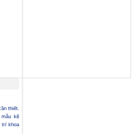
ần thiết.
g mẫu kệ
 trí khoa