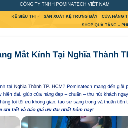
CÔNG TY TNHH POMINATECH VIỆT NAM
KỆ SIÊU THỊ
SẢN XUẤT KỆ TRƯNG BÀY
CỬA HÀNG 
SHOP QUÀ TẶNG – PH
ng Mắt Kính Tại Nghĩa Thành T
ính tại
Nghĩa Thành TP. HCM
? Pominatech mang đến giải p
bày hiện đại, giúp cửa hàng đẹp – chuẩn – thu hút khách nga
úng tôi tối ưu không gian, tạo sự sang trọng và thuận tiện 
 chi tiết và báo giá ưu đãi nhất hôm nay!