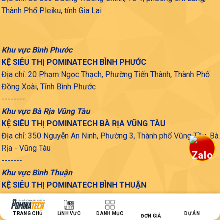
Thành Phố Pleiku, tỉnh Gia Lai
Khu vực Bình Phước
KỆ SIÊU THỊ POMINATECH BÌNH PHƯỚC
Địa chỉ: 20 Phạm Ngọc Thạch, Phường Tiến Thành, Thành Phố
Đồng Xoài, Tỉnh Bình Phước
--------
Khu vực Bà Rịa Vũng Tàu
KỆ SIÊU THỊ POMINATECH BÀ RỊA VŨNG TÀU
Địa chỉ: 350 Nguyễn An Ninh, Phường 3, Thành phố Vũng Tầu, Bà
Rịa - Vũng Tàu
-------
Khu vực Bình Thuận
KỆ SIÊU THỊ POMINATECH BÌNH THUẬN
Địa chỉ: 31 Đường Lê Đại Hành, Phú Thuỷ, Thành phố Phan Thiết,
Bình Thuận
TRANG CHỦ
LĨNH VỰC
DANH MỤC
DỰ ÁN
ĐƠN GIÁ