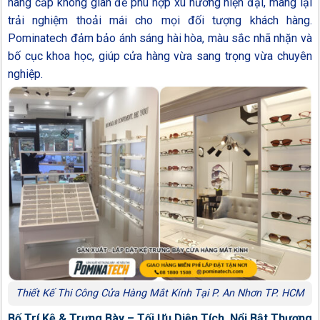
nâng cấp không gian để phù hợp xu hướng hiện đại, mang lại
trải nghiệm thoải mái cho mọi đối tượng khách hàng.
Pominatech đảm bảo ánh sáng hài hòa, màu sắc nhã nhặn và
bố cục khoa học, giúp cửa hàng vừa sang trọng vừa chuyên
nghiệp.
Thiết Kế Thi Công Cửa Hàng Mắt Kính Tại P. An Nhơn TP. HCM
Bố Trí Kệ & Trưng Bày – Tối Ưu Diện Tích, Nổi Bật Thương