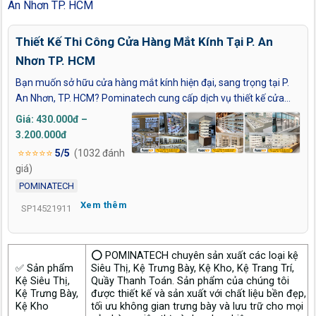
An Nhơn TP. HCM
Thiết Kế Thi Công Cửa Hàng Mắt Kính Tại P. An
Nhơn TP. HCM
Bạn muốn sở hữu cửa hàng mắt kính hiện đại, sang trọng tại P.
An Nhơn, TP. HCM? Pominatech cung cấp dịch vụ thiết kế cửa
hàng mắt kính P. An Nhơn trọn gói, từ bản vẽ 2D–3D, sản xuất kệ
Giá: 430.000đ –
trưng bày đến thi công hoàn thiện ánh sáng và nội thất. Không
3.200.000đ
gian tối ưu thẩm mỹ, công năng và thương hiệu, giúp thu hút
⭐⭐⭐⭐⭐
5/5
(1032 đánh
khách ngay từ ngày khai trương. Liên hệ ngay để nhận bản vẽ 3D
giá)
miễn phí và báo giá ưu đãi hôm nay!
POMINATECH
Xem thêm
SP14521911
⭕ POMINATECH chuyên sản xuất các loại kệ
✅ Sản phẩm
Siêu Thị, Kệ Trưng Bày, Kệ Kho, Kệ Trang Trí,
Kệ Siêu Thị,
Quầy Thanh Toán. Sản phẩm của chúng tôi
Kệ Trưng Bày,
được thiết kế và sản xuất với chất liệu bền đẹp,
Kệ Kho
tối ưu không gian trưng bày và lưu trữ cho mọi