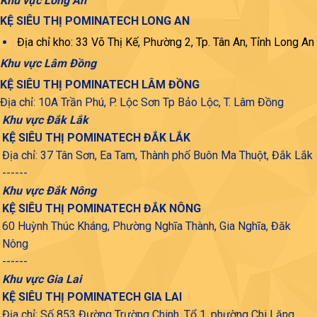
Khu vực Long An
KỆ SIÊU THỊ POMINATECH LONG AN
Địa chỉ kho: 33 Võ Thị Kế, Phường 2, Tp. Tân An, Tỉnh Long An
Khu vực Lâm Đồng
KỆ SIÊU THỊ POMINATECH LÂM ĐỒNG
Địa chỉ: 10A Trần Phú, P. Lộc Sơn Tp Bảo Lộc, T. Lâm Đồng
Khu vực Đắk Lắk
KỆ SIÊU THỊ POMINATECH ĐẮK LẮK
Địa chỉ: 37 Tân Sơn, Ea Tam, Thành phố Buôn Ma Thuột, Đắk Lắk
------
Khu vực Đắk Nông
KỆ SIÊU THỊ POMINATECH ĐẮK NÔNG
60 Huỳnh Thúc Kháng, Phường Nghĩa Thành, Gia Nghĩa, Đăk
Nông
------
Khu vực Gia Lai
KỆ SIÊU THỊ POMINATECH GIA LAI
Địa chỉ: Số 853 Đường Trường Chinh, Tổ 1, phường Chi Lăng,