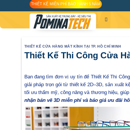
Skip
THIẾT KẾ MIỄN PHÍ BẢO HÀNH 5 NĂM
to
content
THIẾT KẾ CỬA HÀNG MẮT KÍNH TẠI TP. HỒ CHÍ MINH
Thiết Kế Thi Công Cửa Hà
Bạn đang tìm đơn vị uy tín để Thiết Kế Thi Cô
giải pháp trọn gói từ thiết kế 2D–3D, sản xuất k
tối ưu thẩm mỹ, công năng và thương hiệu, giúp
nhận bản vẽ 3D miễn phí và báo giá ưu đãi h