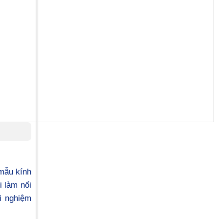
 mẫu kính
i làm nổi
i nghiệm