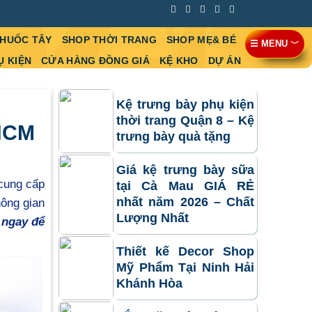
THUỐC TÂY
SHOP THỜI TRANG
SHOP MẸ& BÉ
☰ MENU ﹀
Ụ KIỆN
CỬA HÀNG ĐỒNG GIÁ
KỆ KHO
DỰ ÁN
Kệ trưng bày phụ kiện
thời trang Quận 8 – Kệ
 HCM
trưng bày quà tặng
Giá kệ trưng bày sữa
cung cấp
tại Cà Mau GIÁ RẺ
nhất năm 2026 – Chất
hông gian
Lượng Nhất
 ngay để
Thiết kế Decor Shop
Mỹ Phẩm Tại Ninh Hải
Khánh Hòa