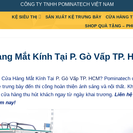
CÔNG TY TNHH POMINATECH VIỆT NAM
KỆ SIÊU THỊ
SẢN XUẤT KỆ TRƯNG BÀY
CỬA HÀNG 
SHOP QUÀ TẶNG – PH
ng Mắt Kính Tại P. Gò Vấp TP.
ng Cửa Hàng Mắt Kính Tại
P. Gò Vấp TP. HCM
? Pominatech 
ệ trưng bày đến thi công hoàn thiện ánh sáng và nội thất. K
 cửa hàng thu hút khách ngay từ ngày khai trương.
Liên hệ
ôm nay!