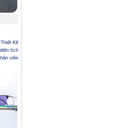
 Thiết Kế
iện tích
hân viên