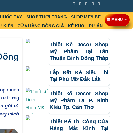
THUỐC TÂY
SHOP THỜI TRANG
SHOP MẸ& BÉ
☰ MENU ﹀
Ụ KIỆN
CỬA HÀNG ĐỒNG GIÁ
KỆ KHO
DỰ ÁN
Thiết Kế Decor Shop
Mỹ Phẩm Tại Tân
 Đồng
Thuận Bình Đồng Tháp
Lắp Đặt Kệ Siêu Thị
Tại Phú Mỡ Đắk Lắk
hop muốn
Thiết kế Decor Shop
 kệ trưng
Mỹ Phẩm Tại P. Ninh
n gói từ
Kiều Tp. Cần Thơ
ong cách
Thiết Kế Thi Công Cửa
Hàng Mắt Kính Tại