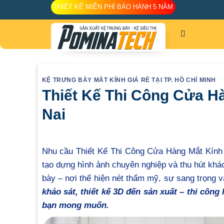
Skip
THIẾT KẾ MIỄN PHÍ BẢO HÀNH 5 NĂM
to
content
KỆ TRƯNG BÀY MẮT KÍNH GIÁ RẺ TẠI TP. HỒ CHÍ MINH
Thiết Kế Thi Công Cửa H
Nai
Nhu cầu Thiết Kế Thi Công Cửa Hàng Mắt Kính
tạo dựng hình ảnh chuyên nghiệp và thu hút khác
bày – nơi thể hiện nét thẩm mỹ, sự sang trọng 
khảo sát, thiết kế 3D đến sản xuất – thi côn
bạn mong muốn.