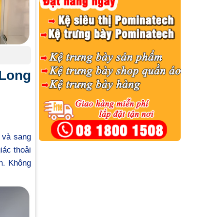
 Long
 và sang
iác thoải
ơn. Không