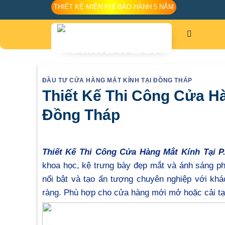
Skip
THIẾT KẾ MIỄN PHÍ BẢO HÀNH 5 NĂM
to
content
ĐẦU TƯ CỬA HÀNG MẮT KÍNH TẠI ĐỒNG THÁP
Thiết Kế Thi Công Cửa H
Đồng Tháp
Thiết Kế Thi Công Cửa Hàng Mắt Kính Tại
P
khoa học, kệ trưng bày đẹp mắt và ánh sáng p
nổi bật và tạo ấn tượng chuyên nghiệp với khác
ràng. Phù hợp cho cửa hàng mới mở hoặc cải tạ