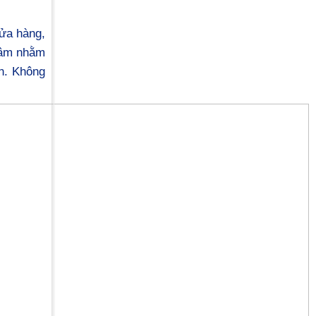
ửa hàng,
tâm nhằm
nh. Không