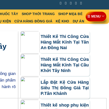
THUỐC TÂY
SHOP THỜI TRANG
SHOP MẸ& BÉ
☰ MENU ﹀
Ụ KIỆN
CỬA HÀNG ĐỒNG GIÁ
KỆ KHO
DỰ ÁN
Thiết Kế Thi Công Cửa
Hàng Mắt Kính Tại Tân
ây
An Đồng Nai
Thiết Kế Thi Công Cửa
Hàng Mắt Kính Tại Cầu
Khởi Tây Ninh
ông gian
sản phẩm
Lắp Đặt Kệ Cửa Hàng
o hành rõ
Siêu Thị Đồng Giá Tại
P.Tân Khánh
Thiết kế shop phụ kiện