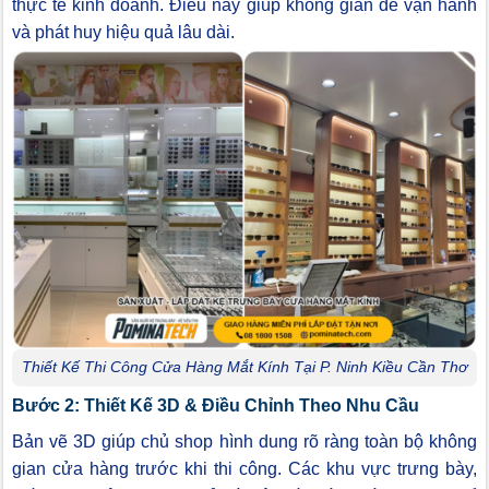
thực tế kinh doanh. Điều này giúp không gian dễ vận hành
và phát huy hiệu quả lâu dài.
Thiết Kế Thi Công Cửa Hàng Mắt Kính Tại P. Ninh Kiều Cần Thơ
Bước 2: Thiết Kế 3D & Điều Chỉnh Theo Nhu Cầu
Bản vẽ 3D giúp chủ shop hình dung rõ ràng toàn bộ không
gian cửa hàng trước khi thi công. Các khu vực trưng bày,