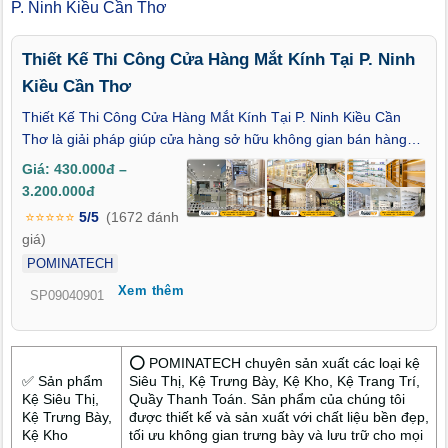
P. Ninh Kiều Cần Thơ
Thiết Kế Thi Công Cửa Hàng Mắt Kính Tại P. Ninh
Kiều Cần Thơ
Thiết Kế Thi Công Cửa Hàng Mắt Kính Tại P. Ninh Kiều Cần
Thơ là giải pháp giúp cửa hàng sở hữu không gian bán hàng
chuyên nghiệp, hiện đại và nổi bật tại khu vực trung tâm. Thiết
Giá: 430.000đ –
kế khoa học, tối ưu trưng bày và trải nghiệm khách hàng. Thi
3.200.000đ
công nhanh chóng, chi phí rõ ràng, bảo hành minh bạch. Liên
⭐⭐⭐⭐⭐
5/5
(1672 đánh
hệ ngay để nâng cao hình ảnh thương hiệu và hiệu quả kinh
giá)
doanh!
POMINATECH
Xem thêm
SP09040901
⭕ POMINATECH chuyên sản xuất các loại kệ
✅ Sản phẩm
Siêu Thị, Kệ Trưng Bày, Kệ Kho, Kệ Trang Trí,
Kệ Siêu Thị,
Quầy Thanh Toán. Sản phẩm của chúng tôi
Kệ Trưng Bày,
được thiết kế và sản xuất với chất liệu bền đẹp,
Kệ Kho
tối ưu không gian trưng bày và lưu trữ cho mọi