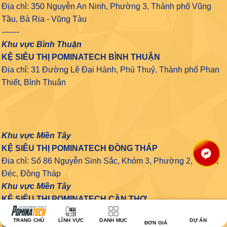
Địa chỉ: 350 Nguyễn An Ninh, Phường 3, Thành phố Vũng
Tầu, Bà Rịa - Vũng Tàu
-------
Khu vực Bình Thuận
KỆ SIÊU THỊ POMINATECH BÌNH THUẬN
Địa chỉ: 31 Đường Lê Đại Hành, Phú Thuỷ, Thành phố Phan
Thiết, Bình Thuận
Khu vực Miền Tây
KỆ SIÊU THỊ POMINATECH ĐỒNG THÁP
Địa chỉ: Số 86 Nguyễn Sinh Sắc, Khóm 3, Phường 2, Tp. Sa
Đéc, Đồng Tháp
Khu vực Miền Tây
KỆ SIÊU THỊ POMINATECH CẦN THƠ
10 Nguyễn Văn Cừ nối dài, Phường An Khánh, Ninh Kiều,
TRANG CHỦ
LĨNH VỰC
DANH MỤC
DỰ ÁN
ĐƠN GIÁ
Cần Thơ