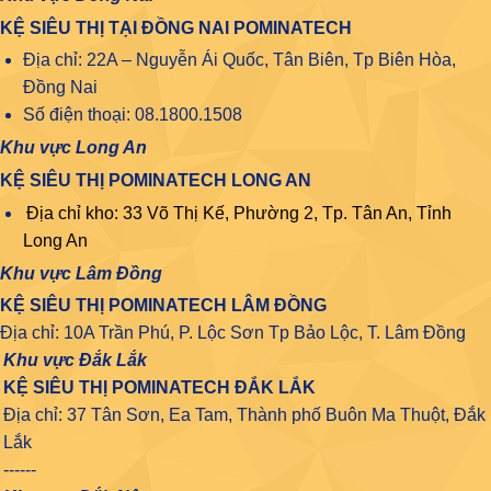
KỆ SIÊU THỊ TẠI ĐỒNG NAI POMINATECH
Địa chỉ: 22A – Nguyễn Ái Quốc, Tân Biên, Tp Biên Hòa,
Đồng Nai
Số điện thoại: 08.1800.1508
Khu vực Long An
KỆ SIÊU THỊ POMINATECH LONG AN
Địa chỉ kho: 33 Võ Thị Kế, Phường 2, Tp. Tân An, Tỉnh
Long An
Khu vực Lâm Đồng
KỆ SIÊU THỊ POMINATECH LÂM ĐỒNG
Địa chỉ: 10A Trần Phú, P. Lộc Sơn Tp Bảo Lộc, T. Lâm Đồng
Khu vực Đắk Lắk
KỆ SIÊU THỊ POMINATECH ĐẮK LẮK
Địa chỉ: 37 Tân Sơn, Ea Tam, Thành phố Buôn Ma Thuột, Đắk
Lắk
------