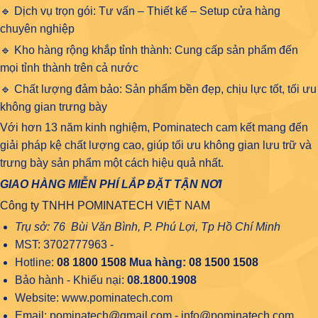
🔹 Dịch vụ trọn gói: Tư vấn – Thiết kế – Setup cửa hàng
chuyên nghiệp
🔹 Kho hàng rộng khắp tỉnh thành: Cung cấp sản phẩm đến
mọi tỉnh thành trên cả nước
🔹 Chất lượng đảm bảo: Sản phẩm bền đẹp, chịu lực tốt, tối ưu
không gian trưng bày
Với hơn 13 năm kinh nghiệm, Pominatech cam kết mang đến
giải pháp kệ chất lượng cao, giúp tối ưu không gian lưu trữ và
trưng bày sản phẩm một cách hiệu quả nhất.
GIAO HÀNG MIỄN PHÍ LẮP ĐẶT TẬN NƠI
Công ty TNHH POMINATECH VIỆT NAM
Trụ sở: 76 Bùi Văn Bình, P. Phú Lợi, Tp Hồ Chí Minh
MST: 3702777963 -
Hotline:
08 1800 1508
Mua hàng:
08 1500 1508
Bảo hành - Khiếu nại:
08.1800.1908
Website: www.pominatech.com
Email: pominatech@gmail.com - info@pominatech.com