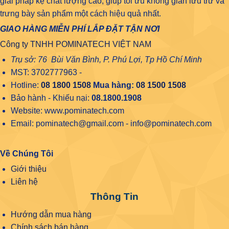
giải pháp kệ chất lượng cao, giúp tối ưu không gian lưu trữ và
trưng bày sản phẩm một cách hiệu quả nhất.
GIAO HÀNG MIỄN PHÍ LẮP ĐẶT TẬN NƠI
Công ty TNHH POMINATECH VIỆT NAM
Trụ sở: 76 Bùi Văn Bình, P. Phú Lợi, Tp Hồ Chí Minh
MST: 3702777963 -
Hotline:
08 1800 1508
Mua hàng:
08 1500 1508
Bảo hành - Khiếu nại:
08.1800.1908
Website: www.pominatech.com
Email: pominatech@gmail.com - info@pominatech.com
Về Chúng Tôi
Giới thiệu
Liên hệ
Thông Tin
Hướng dẫn mua hàng
Chính sách bán hàng