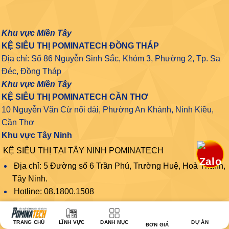
Khu vực Miền Tây
KỆ SIÊU THỊ POMINATECH ĐỒNG THÁP
Địa chỉ: Số 86 Nguyễn Sinh Sắc, Khóm 3, Phường 2, Tp. Sa
Đéc, Đồng Tháp
Khu vực Miền Tây
KỆ SIÊU THỊ POMINATECH CẦN THƠ
10 Nguyễn Văn Cừ nối dài, Phường An Khánh, Ninh Kiều,
Cần Thơ
Khu vực Tây Ninh
KỆ SIÊU THỊ TẠI TÂY NINH POMINATECH
Địa chỉ: 5 Đường số 6 Trần Phú, Trường Huệ, Hoà Thành,
Tây Ninh.
Hotline: 08.1800.1508
Kệ Siêu Thị Pominatech
TRANG CHỦ
LĨNH VỰC
DANH MỤC
DỰ ÁN
ĐƠN GIÁ