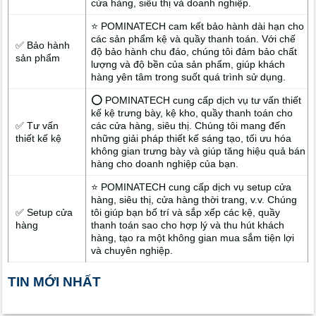
cửa hàng, siêu thị và doanh nghiệp.
⭐ POMINATECH cam kết bảo hành dài hạn cho
các sản phẩm kệ và quầy thanh toán. Với chế
✅ Bảo hành
độ bảo hành chu đáo, chúng tôi đảm bảo chất
sản phẩm
lượng và độ bền của sản phẩm, giúp khách
hàng yên tâm trong suốt quá trình sử dụng.
⭕ POMINATECH cung cấp dịch vụ tư vấn thiết
kế kệ trưng bày, kệ kho, quầy thanh toán cho
✅ Tư vấn
các cửa hàng, siêu thị. Chúng tôi mang đến
thiết kế kệ
những giải pháp thiết kế sáng tạo, tối ưu hóa
không gian trưng bày và giúp tăng hiệu quả bán
hàng cho doanh nghiệp của bạn.
⭐ POMINATECH cung cấp dịch vụ setup cửa
hàng, siêu thị, cửa hàng thời trang, v.v. Chúng
✅ Setup cửa
tôi giúp bạn bố trí và sắp xếp các kệ, quầy
hàng
thanh toán sao cho hợp lý và thu hút khách
hàng, tạo ra một không gian mua sắm tiện lợi
và chuyên nghiệp.
TIN MỚI NHẤT