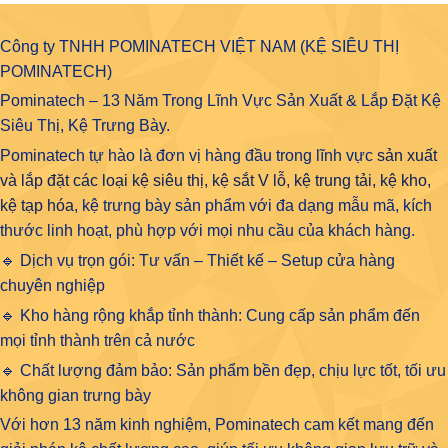
Công ty TNHH POMINATECH VIỆT NAM (KỆ SIÊU THỊ
POMINATECH)
Pominatech – 13 Năm Trong Lĩnh Vực Sản Xuất & Lắp Đặt Kệ
Siêu Thị, Kệ Trưng Bày.
Pominatech tự hào là đơn vị hàng đầu trong lĩnh vực
sản xuất
và lắp đặt các loại kệ siêu thị, kệ sắt V lỗ, kệ trung tải, kệ kho,
kệ tạp hóa
, kệ trưng bày sản phẩm với đa dạng mẫu mã, kích
thước linh hoạt, phù hợp với mọi nhu cầu của khách hàng.
🔹 Dịch vụ trọn gói: Tư vấn – Thiết kế – Setup cửa hàng
chuyên nghiệp
🔹 Kho hàng rộng khắp tỉnh thành: Cung cấp sản phẩm đến
mọi tỉnh thành trên cả nước
🔹 Chất lượng đảm bảo: Sản phẩm bền đẹp, chịu lực tốt, tối ưu
không gian trưng bày
Với hơn 13 năm kinh nghiệm, Pominatech cam kết mang đến