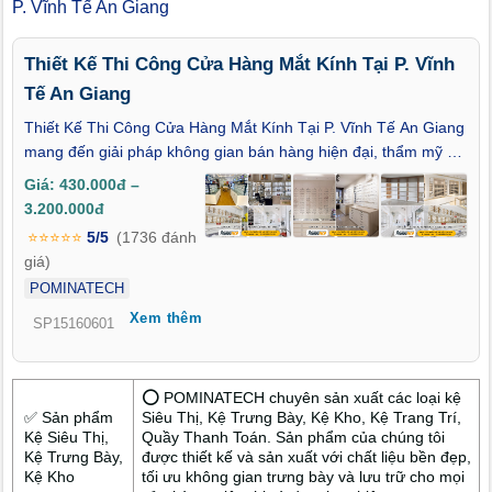
P. Vĩnh Tế An Giang
Thiết Kế Thi Công Cửa Hàng Mắt Kính Tại P. Vĩnh
Tế An Giang
Thiết Kế Thi Công Cửa Hàng Mắt Kính Tại P. Vĩnh Tế An Giang
mang đến giải pháp không gian bán hàng hiện đại, thẩm mỹ và
hiệu quả. Thiết kế kệ trưng bày khoa học, ánh sáng hợp lý giúp
Giá: 430.000đ –
sản phẩm nổi bật và thu hút khách hàng. Thi công nhanh, đúng
3.200.000đ
tiến độ, chi phí minh bạch. Liên hệ ngay để sở hữu cửa hàng
⭐⭐⭐⭐⭐
5/5
(1736 đánh
mắt kính chuyên nghiệp và nâng cao hiệu quả kinh doanh.
giá)
POMINATECH
Xem thêm
SP15160601
⭕ POMINATECH chuyên sản xuất các loại kệ
✅ Sản phẩm
Siêu Thị, Kệ Trưng Bày, Kệ Kho, Kệ Trang Trí,
Kệ Siêu Thị,
Quầy Thanh Toán. Sản phẩm của chúng tôi
Kệ Trưng Bày,
được thiết kế và sản xuất với chất liệu bền đẹp,
Kệ Kho
tối ưu không gian trưng bày và lưu trữ cho mọi