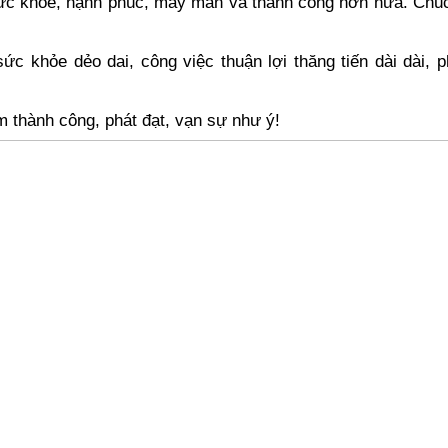
ức khoẻ, hạnh phúc, may mắn và thành công hơn nữa. Chúc
khỏe dẻo dai, công việc thuận lợi thăng tiến dài dài, p
thành công, phát đạt, vạn sự như ý!