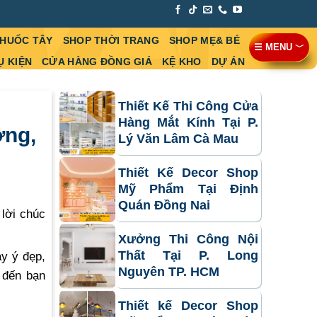
THUỐC TÂY
SHOP THỜI TRANG
SHOP MẸ& BÉ
☰ MENU ﹀
Ụ KIỆN
CỬA HÀNG ĐỒNG GIÁ
KỆ KHO
DỰ ÁN
Thiết Kế Thi Công Cửa
Hàng Mắt Kính Tại P.
ợng,
Lý Văn Lâm Cà Mau
Thiết Kế Decor Shop
Mỹ Phẩm Tại Định
Quán Đồng Nai
 lời chúc
Xưởng Thi Công Nội
Thất Tại P. Long
ay ý đẹp,
Nguyên TP. HCM
 đến bạn
Thiết kế Decor Shop