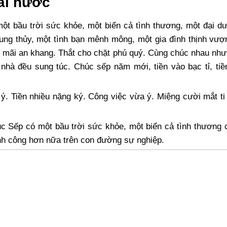
hài hước
 bầu trời sức khỏe, một biển cả tình thương, một đại dư
ung thủy, một tình bạn mênh mông, một gia đình thịnh vượ
ho mãi an khang. Thắt cho chặt phú quý. Cùng chúc nhau nh
à đều sung túc. Chúc sếp năm mới, tiền vào bạc tỉ, tiền 
 ý. Tiền nhiều nặng ký. Công việc vừa ý. Miệng cười mắt ti
 Sếp có một bầu trời sức khỏe, một biển cả tình thương 
nh công hơn nữa trên con đường sự nghiệp.