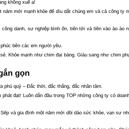
ng không xuể ạ!
t năm mới mạnh khỏe để dìu dắt chúng em và cả công ty m
công danh, sự nghiệp bình ổn, tiến tới và tiền vào ào ào
h phúc bên các em người yêu.
 sẻ. Khỏe mạnh như chim đại bàng. Giàu sang như chim ph
ngắn gọn
đa phú quý – Đắc thời, đắc thắng, đắc nhân tâm.
 phát đạt! Luôn dẫn đầu trong TOP những công ty có doan
Sếp và gia đình một năm mới dồi dào sức khỏe, vạn sự như