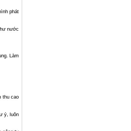
ình phát
 như nước
ụng. Làm
h thu cao
 ý, luôn