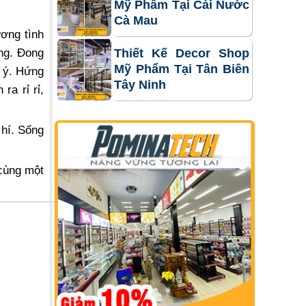
Mỹ Phẩm Tại Cái Nước
Cà Mau
ơng tình
ng. Đong
Thiết Kế Decor Shop
Mỹ Phẩm Tại Tân Biên
ư ý. Hứng
Tây Ninh
ra rỉ rỉ,
 hí. Sống
cùng một