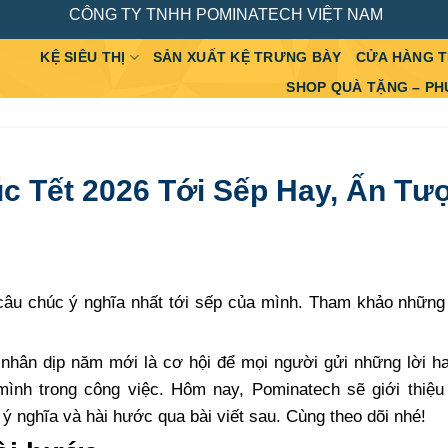
CÔNG TY TNHH POMINATECH VIỆT NAM
KỆ SIÊU THỊ
SẢN XUẤT KỆ TRƯNG BÀY
CỬA HÀNG 
SHOP QUÀ TẶNG – PH
 Tết 2026 Tới Sếp Hay, Ấn Tư
câu chúc ý nghĩa nhất tới sếp của mình. Tham khảo những
nhân dịp năm mới là cơ hội để mọi người gửi những lời h
mình trong công việc. Hôm nay, Pominatech sẽ giới thiệu
ý nghĩa và hài hước qua bài viết sau. Cùng theo dõi nhé!