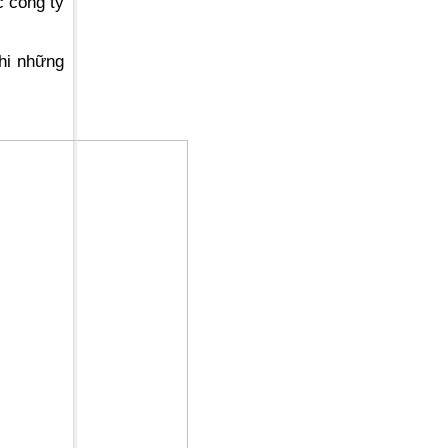
 công ty
hi những