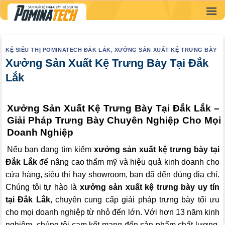
Skip
to
content
KỆ SIÊU THỊ POMINATECH ĐẮK LẮK
,
XƯỞNG SẢN XUẤT KỆ TRƯNG BÀY
Xưởng Sản Xuất Kệ Trưng Bày Tại Đắk
Lắk
Xưởng Sản Xuất Kệ Trưng Bày Tại Đắk Lắk –
Giải Pháp Trưng Bày Chuyên Nghiệp Cho Mọi
Doanh Nghiệp
Nếu bạn đang tìm kiếm
xưởng sản xuất kệ trưng bày tại
Đắk Lắk
để nâng cao thẩm mỹ và hiệu quả kinh doanh cho
cửa hàng, siêu thị hay showroom, bạn đã đến đúng địa chỉ.
Chúng tôi tự hào là
xưởng sản xuất kệ trưng bày uy tín
tại Đắk Lắk
, chuyên cung cấp giải pháp trưng bày tối ưu
cho mọi doanh nghiệp từ nhỏ đến lớn. Với hơn 13 năm kinh
nghiệm, chúng tôi cam kết mang đến sản phẩm chất lượng,