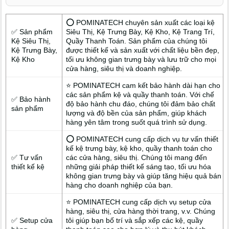
⭕ POMINATECH chuyên sản xuất các loại kệ
✅ Sản phẩm
Siêu Thị, Kệ Trưng Bày, Kệ Kho, Kệ Trang Trí,
Kệ Siêu Thị,
Quầy Thanh Toán. Sản phẩm của chúng tôi
Kệ Trưng Bày,
được thiết kế và sản xuất với chất liệu bền đẹp,
Kệ Kho
tối ưu không gian trưng bày và lưu trữ cho mọi
cửa hàng, siêu thị và doanh nghiệp.
⭐ POMINATECH cam kết bảo hành dài hạn cho
các sản phẩm kệ và quầy thanh toán. Với chế
✅ Bảo hành
độ bảo hành chu đáo, chúng tôi đảm bảo chất
sản phẩm
lượng và độ bền của sản phẩm, giúp khách
hàng yên tâm trong suốt quá trình sử dụng.
⭕ POMINATECH cung cấp dịch vụ tư vấn thiết
kế kệ trưng bày, kệ kho, quầy thanh toán cho
✅ Tư vấn
các cửa hàng, siêu thị. Chúng tôi mang đến
thiết kế kệ
những giải pháp thiết kế sáng tạo, tối ưu hóa
không gian trưng bày và giúp tăng hiệu quả bán
hàng cho doanh nghiệp của bạn.
⭐ POMINATECH cung cấp dịch vụ setup cửa
hàng, siêu thị, cửa hàng thời trang, v.v. Chúng
✅ Setup cửa
tôi giúp bạn bố trí và sắp xếp các kệ, quầy