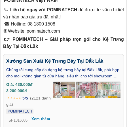
POMINATECH VIỆT NAM
📞
Liên hệ ngay với POMINATECH
để được tư vấn chi tiết
và nhận báo giá ưu đãi nhất!
☎ Hotline: 08 1800 1508
🌐 Website:
pominatech.com
👉 POMINATECH – Giải pháp trọn gói cho Kệ Trưng
Bày Tại Đắk Lắk
Xưởng Sản Xuất Kệ Trưng Bày Tại Đắk Lắk
Chúng tôi cung cấp đa dạng kệ trưng bày tại Đắk Lắk, phù hợp
cho mọi không gian từ cửa hàng, siêu thị cho tới showroom.
Đặc biệt, kệ trưng bày gỗ tại Đắk Lắk được sản xuất với tính
Giá: 430.000đ –
thẩm mỹ cao, bền bỉ giúp tối ưu không gian, nổi bật sản phẩm,
3.200.000đ
thu hút khách hàng và tăng doanh thu.
⭐⭐⭐⭐⭐
5/5
(2121 đánh
giá)
POMINATECH
Xem thêm
SP1316085