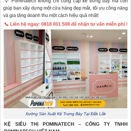
💡 Pominatech không chỉ cung cấp kệ trưng bày mà còn
giúp bạn xây dựng một cửa hàng đẹp mắt, tối ưu công năng
và gia tăng doanh thu một cách hiệu quả nhất!
📞 Liên hệ ngay: 0818 001 508 để nhận tư vấn miễn phí !
Xưởng Sản Xuất Kệ Trưng Bày Tại Đắk Lắk
KỆ SIÊU THỊ POMINATECH – CÔNG TY TNHH