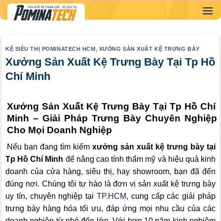
Skip
to
content
KỆ SIÊU THỊ POMINATECH HCM
,
XƯỞNG SẢN XUẤT KỆ TRƯNG BÀY
Xưởng Sản Xuất Kệ Trưng Bày Tại Tp Hồ
Chí Minh
Xưởng Sản Xuất Kệ Trưng Bày Tại Tp Hồ Chí
Minh – Giải Pháp Trưng Bày Chuyên Nghiệp
Cho Mọi Doanh Nghiệp
Nếu bạn đang tìm kiếm
xưởng sản xuất kệ trưng bày tại
Tp Hồ Chí Minh
để nâng cao tính thẩm mỹ và hiệu quả kinh
doanh của cửa hàng, siêu thị, hay showroom, bạn đã đến
đúng nơi. Chúng tôi tự hào là đơn vị sản xuất kệ trưng bày
uy tín, chuyên nghiệp tại
TP.HCM
, cung cấp các giải pháp
trưng bày hàng hóa tối ưu, đáp ứng mọi nhu cầu của các
doanh nghiệp từ nhỏ đến lớn. Với hơn 10 năm kinh nghiệm