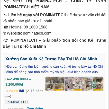
KỆ SIÊU THỊ POMINATECH – CÔNG TY TNHH
POMINATECH VIỆT NAM
📞
Liên hệ ngay với POMINATECH
để được tư vấn chi tiết
và nhận báo giá ưu đãi nhất!
☎ Hotline: 08 1800 1508
🌐 Website:
pominatech.com
👉 POMINATECH – Giải pháp trọn gói cho Kệ Trưng
Bày Tại Tp Hồ Chí Minh
Xưởng Sản Xuất Kệ Trưng Bày Tại Hồ Chí Minh
Nếu bạn đang tìm kiếm xưởng sản xuất kệ trưng bày tại Hồ Chí
Minh để nâng cao tính thẩm mỹ và hiệu quả kinh doanh của
cửa hàng, siêu thị, hay showroom, bạn đã đến đúng nơi. Chúng
Giá: 430.000đ –
tôi tự hào là đơn vị sản xuất kệ trưng bày uy tín, chuyên nghiệp
3.200.000đ
tại TP.HCM, cung cấp các giải pháp trưng bày hàng hóa tối ưu,
⭐⭐⭐⭐⭐
5/5
(2113 đánh
đáp ứng mọi nhu cầu của các doanh nghiệp từ nhỏ đến lớn.
giá)
Với hơn 10 năm kinh nghiệm trong ngành, chúng tôi cam kết
POMINATECH
mang lại sản phẩm chất lượng cao, giá thành hợp lý, và dịch vụ
Xem thêm