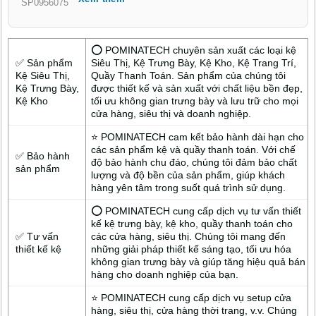
tận tâm.
SP0956075
⭕ POMINATECH chuyên sản xuất các loại kệ
✅ Sản phẩm
Siêu Thị, Kệ Trưng Bày, Kệ Kho, Kệ Trang Trí,
Kệ Siêu Thị,
Quầy Thanh Toán. Sản phẩm của chúng tôi
Kệ Trưng Bày,
được thiết kế và sản xuất với chất liệu bền đẹp,
Kệ Kho
tối ưu không gian trưng bày và lưu trữ cho mọi
cửa hàng, siêu thị và doanh nghiệp.
⭐ POMINATECH cam kết bảo hành dài hạn cho
các sản phẩm kệ và quầy thanh toán. Với chế
✅ Bảo hành
độ bảo hành chu đáo, chúng tôi đảm bảo chất
sản phẩm
lượng và độ bền của sản phẩm, giúp khách
hàng yên tâm trong suốt quá trình sử dụng.
⭕ POMINATECH cung cấp dịch vụ tư vấn thiết
kế kệ trưng bày, kệ kho, quầy thanh toán cho
✅ Tư vấn
các cửa hàng, siêu thị. Chúng tôi mang đến
thiết kế kệ
những giải pháp thiết kế sáng tạo, tối ưu hóa
không gian trưng bày và giúp tăng hiệu quả bán
hàng cho doanh nghiệp của bạn.
⭐ POMINATECH cung cấp dịch vụ setup cửa
hàng, siêu thị, cửa hàng thời trang, v.v. Chúng