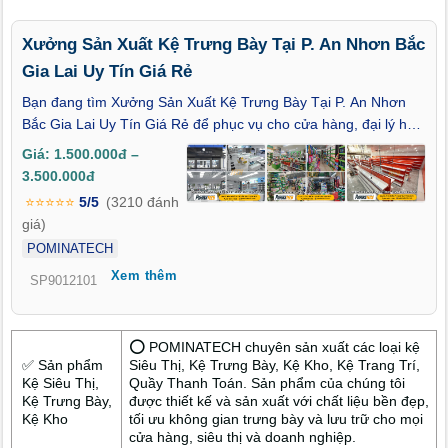
Xưởng Sản Xuất Kệ Trưng Bày Tại P. An Nhơn Bắc
Gia Lai Uy Tín Giá Rẻ
Bạn đang tìm Xưởng Sản Xuất Kệ Trưng Bày Tại P. An Nhơn
Bắc Gia Lai Uy Tín Giá Rẻ để phục vụ cho cửa hàng, đại lý hay
điểm kinh doanh tại khu vực phía Bắc An Nhơn? Giữa rất nhiều
Giá: 1.500.000đ –
đơn vị cung cấp trên thị trường, việc lựa chọn đúng xưởng sản
3.500.000đ
xuất trực tiếp vừa đảm bảo chất lượng kệ, vừa kiểm soát tốt chi
⭐⭐⭐⭐⭐
5/5
(3210 đánh
phí luôn là mối quan tâm hàng đầu của các chủ kinh doanh.
giá)
Hiểu rõ nhu cầu đó, POMINATECH đang được đánh giá là
POMINATECH
xưởng sản xuất kệ trưng bày được nhiều khách hàng tại P. An
Xem thêm
Nhơn Bắc – Gia Lai ưu tiên lựa chọn, nhờ quy trình sản xuất
SP9012101
bài bản, mẫu mã đa dạng và khả năng đáp ứng linh hoạt theo
từng không gian thực tế.
⭕ POMINATECH chuyên sản xuất các loại kệ
✅ Sản phẩm
Siêu Thị, Kệ Trưng Bày, Kệ Kho, Kệ Trang Trí,
Kệ Siêu Thị,
Quầy Thanh Toán. Sản phẩm của chúng tôi
Kệ Trưng Bày,
được thiết kế và sản xuất với chất liệu bền đẹp,
Kệ Kho
tối ưu không gian trưng bày và lưu trữ cho mọi
cửa hàng, siêu thị và doanh nghiệp.