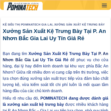
Skip
to
content
KỆ SIÊU THỊ POMINATECH GIA LAI
,
XƯỞNG SẢN XUẤT KỆ TRƯNG BÀY
Xưởng Sản Xuất Kệ Trưng Bày Tại P. An
Nhơn Bắc Gia Lai Uy Tín Giá Rẻ
Bạn đang tìm
Xưởng Sản Xuất Kệ Trưng Bày Tại
P. An
Nhơn Bắc Gia Lai
Uy Tín Giá Rẻ
để phục vụ cho cửa
hàng, đại lý hay điểm kinh doanh tại khu vực phía Bắc An
Nhơn? Giữa rất nhiều đơn vị cung cấp trên thị trường, việc
lựa chọn đúng xưởng sản xuất trực tiếp vừa đảm bảo chất
lượng kệ, vừa kiểm soát tốt chi phí luôn là mối quan tâm
hàng đầu của các chủ kinh doanh.
Hiểu rõ nhu cầu đó,
POMINATECH đang được đánh giá
là xưởng sản xuất kệ trưng bày
được nhiều khách hàng
tại P. An Nhơn Bắc – Gia Lai ưu tiên lựa chọn, nhờ quy trình