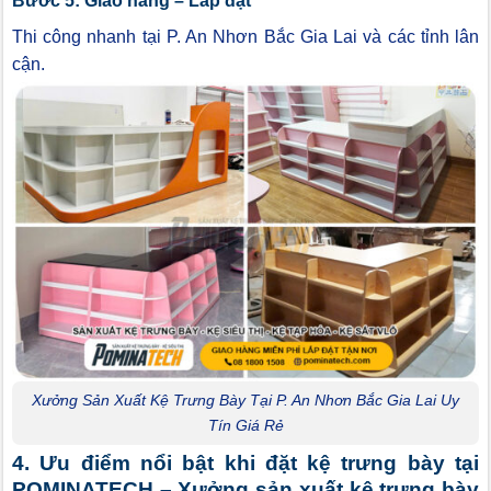
Bước 5: Giao hàng – Lắp đặt
Thi công nhanh tại P. An Nhơn Bắc Gia Lai và các tỉnh lân
cận.
Xưởng Sản Xuất Kệ Trưng Bày Tại P. An Nhơn Bắc Gia Lai Uy
Tín Giá Rẻ
4. Ưu điểm nổi bật khi đặt kệ trưng bày tại
POMINATECH – Xưởng sản xuất kệ trưng bày