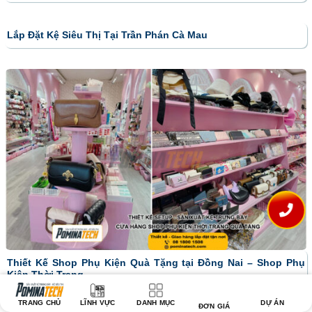
Lắp Đặt Kệ Siêu Thị Tại Trần Phán Cà Mau
Thiết Kế Shop Phụ Kiện Quà Tặng tại Đồng Nai – Shop Phụ
Kiện Thời Trang
TRANG CHỦ
LĨNH VỰC
DANH MỤC
DỰ ÁN
ĐƠN GIÁ