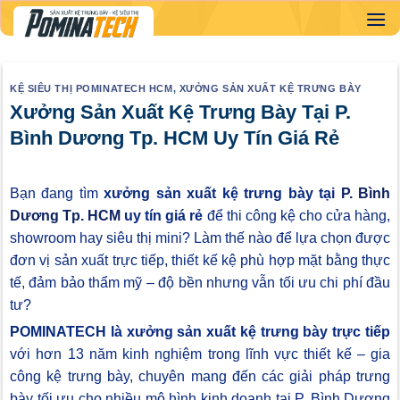
Skip
to
content
KỆ SIÊU THỊ POMINATECH HCM
,
XƯỞNG SẢN XUẤT KỆ TRƯNG BÀY
Xưởng Sản Xuất Kệ Trưng Bày Tại P.
Bình Dương Tp. HCM Uy Tín Giá Rẻ
Bạn đang tìm
xưởng sản xuất kệ trưng bày tại
P. Bình
Dương Tp. HCM
uy tín giá rẻ
để thi công kệ cho cửa hàng,
showroom hay siêu thị mini? Làm thế nào để lựa chọn được
đơn vị sản xuất trực tiếp, thiết kế kệ phù hợp mặt bằng thực
tế, đảm bảo thẩm mỹ – độ bền nhưng vẫn tối ưu chi phí đầu
tư?
POMINATECH là xưởng sản xuất kệ trưng bày trực tiếp
với hơn 13 năm kinh nghiệm trong lĩnh vực thiết kế – gia
công kệ trưng bày, chuyên mang đến các giải pháp trưng
bày tối ưu cho nhiều mô hình kinh doanh tại P. Bình Dương