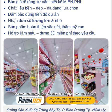
Báo giá rõ ràng, tư vấn thiết kế MIỄN PHÍ
Chất liệu bền – đẹp – đa dạng lựa chọn
Đảm bảo đúng tiến độ dự án
Nhận đơn số lượng lớn & nhỏ
Sản phẩm hoàn thiện sắc nét, thẩm mỹ cao
Hỗ trợ làm mẫu – dựng 3D miễn phí theo yêu cầu
Xưởng Sản Xuất Kệ Trưng Bày Tại P. Bình Dương Tp. HCM Uy