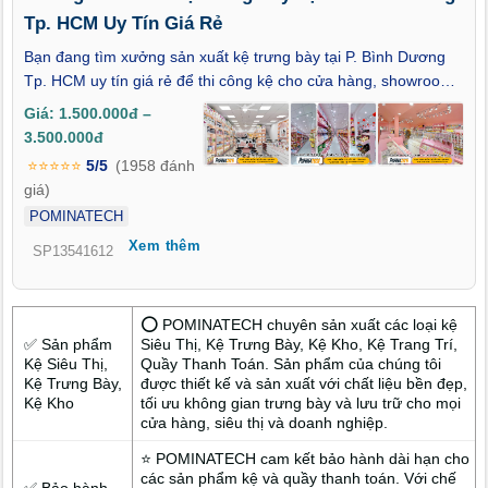
Tp. HCM Uy Tín Giá Rẻ
Bạn đang tìm xưởng sản xuất kệ trưng bày tại P. Bình Dương
Tp. HCM uy tín giá rẻ để thi công kệ cho cửa hàng, showroom
hay siêu thị mini? Làm thế nào để lựa chọn được đơn vị sản
Giá: 1.500.000đ –
xuất trực tiếp, thiết kế kệ phù hợp mặt bằng thực tế, đảm bảo
3.500.000đ
thẩm mỹ – độ bền nhưng vẫn tối ưu chi phí đầu tư?
⭐⭐⭐⭐⭐
5/5
(1958 đánh
POMINATECH là xưởng sản xuất kệ trưng bày trực tiếp với hơn
giá)
13 năm kinh nghiệm trong lĩnh vực thiết kế – gia công kệ trưng
POMINATECH
bày, chuyên mang đến các giải pháp trưng bày tối ưu cho nhiều
Xem thêm
mô hình kinh doanh tại P. Bình Dương, giúp không gian bán
SP13541612
hàng gọn gàng, chuyên nghiệp và dễ thu hút khách hàng.
⭕ POMINATECH chuyên sản xuất các loại kệ
✅ Sản phẩm
Siêu Thị, Kệ Trưng Bày, Kệ Kho, Kệ Trang Trí,
Kệ Siêu Thị,
Quầy Thanh Toán. Sản phẩm của chúng tôi
Kệ Trưng Bày,
được thiết kế và sản xuất với chất liệu bền đẹp,
Kệ Kho
tối ưu không gian trưng bày và lưu trữ cho mọi
cửa hàng, siêu thị và doanh nghiệp.
⭐ POMINATECH cam kết bảo hành dài hạn cho
các sản phẩm kệ và quầy thanh toán. Với chế
✅ Bảo hành