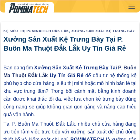
Skip
to
content
KỆ SIÊU THỊ POMINATECH ĐẮK LẮK
,
XƯỞNG SẢN XUẤT KỆ TRƯNG BÀY
Xưởng Sản Xuất Kệ Trưng Bày Tại P.
Buôn Ma Thuột Đắk Lắk Uy Tín Giá Rẻ
Bạn đang tìm
Xưởng Sản Xuất Kệ Trưng Bày Tại
P. Buôn
Ma Thuột Đắk Lắk
Uy Tín Giá Rẻ
để đầu tư hệ thống kệ
phù hợp cho cửa hàng, siêu thị mini hoặc mô hình bán lẻ tại
khu vực trung tâm? Trong bối cảnh mặt bằng kinh doanh
cần được khai thác tối đa, việc lựa chọn kệ trưng bày đúng
công năng sẽ giúp không gian gọn gàng và nâng cao hiệu
quả vận hành.
Tại P. Buôn Ma Thuột, Đắk Lắk, nhiều chủ cửa hàng đang
ưu tiên làm việc trực tiếp với xưởng sản xuất để chủ động
thiết kế và kiểm soát chi phí.
POMINATECH
là xưởng sản