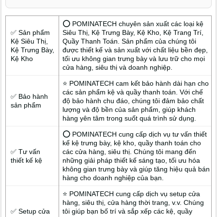
đang được nhiều khách hàng tại Buôn Ma Thuột lựa chọn, nhờ
kinh nghiệm lâu năm và khả năng gia công theo yêu cầu thực
tế.
⭕ POMINATECH chuyên sản xuất các loại kệ
✅ Sản phẩm
Siêu Thị, Kệ Trưng Bày, Kệ Kho, Kệ Trang Trí,
Kệ Siêu Thị,
Quầy Thanh Toán. Sản phẩm của chúng tôi
Kệ Trưng Bày,
được thiết kế và sản xuất với chất liệu bền đẹp,
Kệ Kho
tối ưu không gian trưng bày và lưu trữ cho mọi
cửa hàng, siêu thị và doanh nghiệp.
⭐ POMINATECH cam kết bảo hành dài hạn cho
các sản phẩm kệ và quầy thanh toán. Với chế
✅ Bảo hành
độ bảo hành chu đáo, chúng tôi đảm bảo chất
sản phẩm
lượng và độ bền của sản phẩm, giúp khách
hàng yên tâm trong suốt quá trình sử dụng.
⭕ POMINATECH cung cấp dịch vụ tư vấn thiết
kế kệ trưng bày, kệ kho, quầy thanh toán cho
✅ Tư vấn
các cửa hàng, siêu thị. Chúng tôi mang đến
thiết kế kệ
những giải pháp thiết kế sáng tạo, tối ưu hóa
không gian trưng bày và giúp tăng hiệu quả bán
hàng cho doanh nghiệp của bạn.
⭐ POMINATECH cung cấp dịch vụ setup cửa
hàng, siêu thị, cửa hàng thời trang, v.v. Chúng
✅ Setup cửa
tôi giúp bạn bố trí và sắp xếp các kệ, quầy