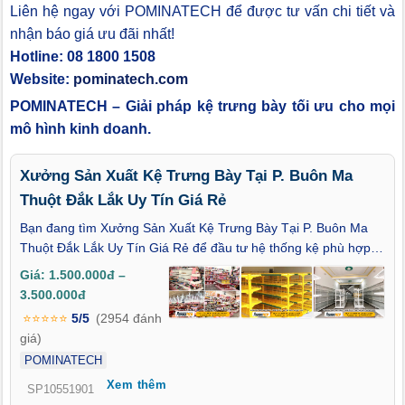
Liên hệ ngay với POMINATECH để được tư vấn chi tiết và
nhận báo giá ưu đãi nhất!
Hotline: 08 1800 1508
Website:
pominatech.com
POMINATECH – Giải pháp kệ trưng bày tối ưu cho mọi
mô hình kinh doanh.
Xưởng Sản Xuất Kệ Trưng Bày Tại P. Buôn Ma
Thuột Đắk Lắk Uy Tín Giá Rẻ
Bạn đang tìm Xưởng Sản Xuất Kệ Trưng Bày Tại P. Buôn Ma
Thuột Đắk Lắk Uy Tín Giá Rẻ để đầu tư hệ thống kệ phù hợp
cho cửa hàng, siêu thị mini hoặc mô hình bán lẻ tại khu vực
Giá: 1.500.000đ –
trung tâm? Trong bối cảnh mặt bằng kinh doanh cần được khai
3.500.000đ
thác tối đa, việc lựa chọn kệ trưng bày đúng công năng sẽ giúp
⭐⭐⭐⭐⭐
5/5
(2954 đánh
không gian gọn gàng và nâng cao hiệu quả vận hành. Tại P.
giá)
Buôn Ma Thuột, Đắk Lắk, nhiều chủ cửa hàng đang ưu tiên làm
POMINATECH
việc trực tiếp với xưởng sản xuất để chủ động thiết kế và kiểm
Xem thêm
soát chi phí. POMINATECH là xưởng sản xuất kệ trưng bày
SP10551901