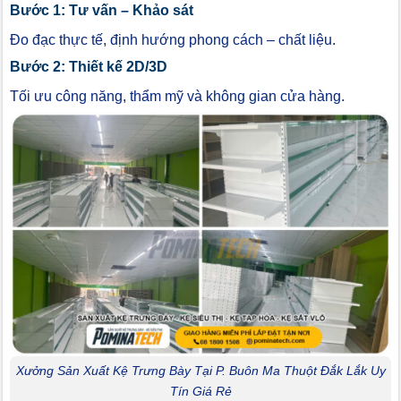
Bước 1: Tư vấn – Khảo sát
Đo đạc thực tế, định hướng phong cách – chất liệu.
Bước 2: Thiết kế 2D/3D
Tối ưu công năng, thẩm mỹ và không gian cửa hàng.
Xưởng Sản Xuất Kệ Trưng Bày Tại P. Buôn Ma Thuột Đắk Lắk Uy
Tín Giá Rẻ