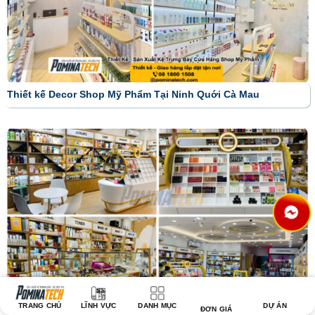
Thiết kế Decor Shop Mỹ Phẩm Tại Ninh Quới Cà Mau
TRANG CHỦ
LĨNH VỰC
DANH MỤC
DỰ ÁN
ĐƠN GIÁ