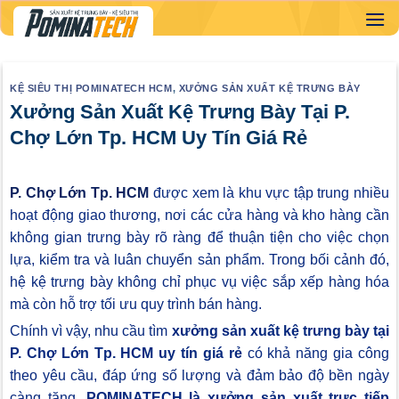
Skip
to
content
KỆ SIÊU THỊ POMINATECH HCM
,
XƯỞNG SẢN XUẤT KỆ TRƯNG BÀY
Xưởng Sản Xuất Kệ Trưng Bày Tại P.
Chợ Lớn Tp. HCM Uy Tín Giá Rẻ
P. Chợ Lớn Tp. HCM
được xem là khu vực tập trung nhiều
hoạt động giao thương, nơi các cửa hàng và kho hàng cần
không gian trưng bày rõ ràng để thuận tiện cho việc chọn
lựa, kiểm tra và luân chuyển sản phẩm. Trong bối cảnh đó,
hệ kệ trưng bày không chỉ phục vụ việc sắp xếp hàng hóa
mà còn hỗ trợ tối ưu quy trình bán hàng.
Chính vì vậy, nhu cầu tìm
xưởng sản xuất kệ trưng bày tại
P. Chợ Lớn Tp. HCM uy tín giá rẻ
có khả năng gia công
theo yêu cầu, đáp ứng số lượng và đảm bảo độ bền ngày
càng tăng
. POMINATECH là xưởng sản xuất trực tiếp