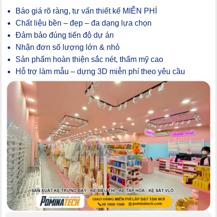
Báo giá rõ ràng, tư vấn thiết kế MIỄN PHÍ
Chất liệu bền – đẹp – đa dạng lựa chọn
Đảm bảo đúng tiến độ dự án
Nhận đơn số lượng lớn & nhỏ
Sản phẩm hoàn thiện sắc nét, thẩm mỹ cao
Hỗ trợ làm mẫu – dựng 3D miễn phí theo yêu cầu