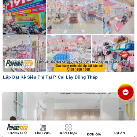
Lắp Đặt Kệ Siêu Thị Tại P. Cai Lậy Đồng Tháp
TRANG CHỦ
LĨNH VỰC
DANH MỤC
DỰ ÁN
ĐƠN GIÁ