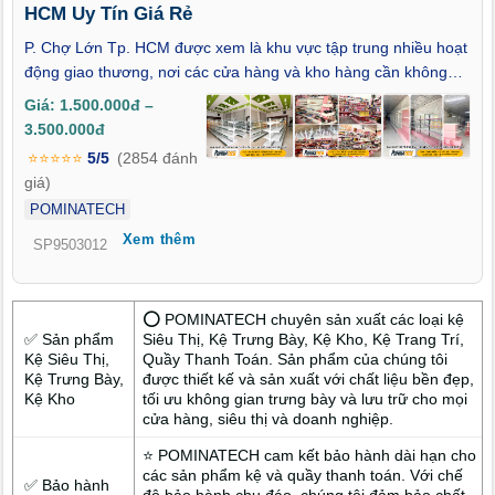
HCM Uy Tín Giá Rẻ
P. Chợ Lớn Tp. HCM được xem là khu vực tập trung nhiều hoạt
động giao thương, nơi các cửa hàng và kho hàng cần không
gian trưng bày rõ ràng để thuận tiện cho việc chọn lựa, kiểm tra
Giá: 1.500.000đ –
và luân chuyển sản phẩm. Trong bối cảnh đó, hệ kệ trưng bày
3.500.000đ
không chỉ phục vụ việc sắp xếp hàng hóa mà còn hỗ trợ tối ưu
⭐⭐⭐⭐⭐
5/5
(2854 đánh
quy trình bán hàng. Chính vì vậy, nhu cầu tìm xưởng sản xuất
giá)
kệ trưng bày tại P. Chợ Lớn Tp. HCM uy tín giá rẻ có khả năng
POMINATECH
gia công theo yêu cầu, đáp ứng số lượng và đảm bảo độ bền
Xem thêm
ngày càng tăng. POMINATECH là xưởng sản xuất trực tiếp
SP9503012
được nhiều khách hàng tại Chợ Lớn lựa chọn khi cần giải pháp
kệ trưng bày phù hợp với đặc thù buôn bán quy mô lớn.
⭕ POMINATECH chuyên sản xuất các loại kệ
✅ Sản phẩm
Siêu Thị, Kệ Trưng Bày, Kệ Kho, Kệ Trang Trí,
Kệ Siêu Thị,
Quầy Thanh Toán. Sản phẩm của chúng tôi
Kệ Trưng Bày,
được thiết kế và sản xuất với chất liệu bền đẹp,
Kệ Kho
tối ưu không gian trưng bày và lưu trữ cho mọi
cửa hàng, siêu thị và doanh nghiệp.
⭐ POMINATECH cam kết bảo hành dài hạn cho
các sản phẩm kệ và quầy thanh toán. Với chế
✅ Bảo hành
độ bảo hành chu đáo, chúng tôi đảm bảo chất