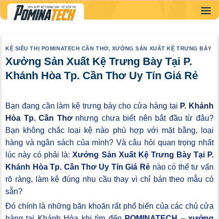
Skip
to
content
KỆ SIÊU THỊ POMINATECH CẦN THƠ
,
XƯỞNG SẢN XUẤT KỆ TRƯNG BÀY
Xưởng Sản Xuất Kệ Trưng Bày Tại P.
Khánh Hòa Tp. Cần Thơ Uy Tín Giá Rẻ
Bạn đang cần làm kệ trưng bày cho cửa hàng tại
P. Khánh
Hòa Tp. Cần Thơ
nhưng chưa biết nên bắt đầu từ đâu?
Bạn không chắc loại kệ nào phù hợp với mặt bằng, loại
hàng và ngân sách của mình? Và câu hỏi quan trọng nhất
lúc này có phải là:
Xưởng Sản Xuất Kệ Trưng Bày Tại P.
Khánh Hòa Tp. Cần Thơ Uy Tín Giá Rẻ
nào có thể tư vấn
rõ ràng, làm kệ đúng nhu cầu thay vì chỉ bán theo mẫu có
sẵn?
Đó chính là những băn khoăn rất phổ biến của các chủ cửa
hàng tại Khánh Hòa khi tìm đến
POMINATECH – xưởng