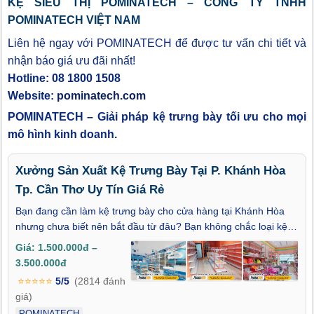
KỆ SIÊU THỊ POMINATECH – CÔNG TY TNHH
POMINATECH VIỆT NAM
Liên hệ ngay với POMINATECH để được tư vấn chi tiết và
nhận báo giá ưu đãi nhất!
Hotline: 08 1800 1508
Website:
pominatech.com
POMINATECH – Giải pháp kệ trưng bày tối ưu cho mọi
mô hình kinh doanh.
Xưởng Sản Xuất Kệ Trưng Bày Tại P. Khánh Hòa
Tp. Cần Thơ Uy Tín Giá Rẻ
Bạn đang cần làm kệ trưng bày cho cửa hàng tại Khánh Hòa
nhưng chưa biết nên bắt đầu từ đâu? Bạn không chắc loại kệ
nào phù hợp với mặt bằng, loại hàng và ngân sách của mình?
Giá: 1.500.000đ –
Và câu hỏi quan trọng nhất lúc này có phải là: Xưởng Sản Xuất
3.500.000đ
Kệ Trưng Bày Tại P. Khánh Hòa Tp. Cần Thơ Uy Tín Giá Rẻ
⭐⭐⭐⭐⭐
5/5
(2814 đánh
nào có thể tư vấn rõ ràng, làm kệ đúng nhu cầu thay vì chỉ bán
giá)
theo mẫu có sẵn? Đó chính là những băn khoăn rất phổ biến
POMINATECH