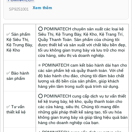
của các chủ cửa hàng tại Khánh Hòa khi tìm đến POMINATECH
Xem thêm
– xưởng sản xuất kệ trưng bày với hơn 13 năm kinh nghiệm
SP9251001
trong lĩnh vực thiết kế và gia công kệ.
⭕ POMINATECH chuyên sản xuất các loại kệ
✅ Sản phẩm
Siêu Thị, Kệ Trưng Bày, Kệ Kho, Kệ Trang Trí,
Kệ Siêu Thị,
Quầy Thanh Toán. Sản phẩm của chúng tôi
Kệ Trưng Bày,
được thiết kế và sản xuất với chất liệu bền đẹp,
Kệ Kho
tối ưu không gian trưng bày và lưu trữ cho mọi
cửa hàng, siêu thị và doanh nghiệp.
⭐ POMINATECH cam kết bảo hành dài hạn cho
các sản phẩm kệ và quầy thanh toán. Với chế
✅ Bảo hành
độ bảo hành chu đáo, chúng tôi đảm bảo chất
sản phẩm
lượng và độ bền của sản phẩm, giúp khách
hàng yên tâm trong suốt quá trình sử dụng.
⭕ POMINATECH cung cấp dịch vụ tư vấn thiết
kế kệ trưng bày, kệ kho, quầy thanh toán cho
✅ Tư vấn
các cửa hàng, siêu thị. Chúng tôi mang đến
thiết kế kệ
những giải pháp thiết kế sáng tạo, tối ưu hóa
không gian trưng bày và giúp tăng hiệu quả bán
hàng cho doanh nghiệp của bạn.