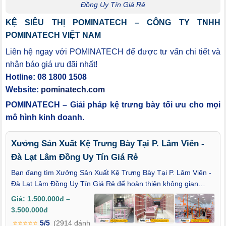
Đồng Uy Tín Giá Rẻ
KỆ SIÊU THỊ POMINATECH – CÔNG TY TNHH
POMINATECH VIỆT NAM
Liên hệ ngay với POMINATECH để được tư vấn chi tiết và
nhận báo giá ưu đãi nhất!
Hotline: 08 1800 1508
Website:
pominatech.com
POMINATECH – Giải pháp kệ trưng bày tối ưu cho mọi
mô hình kinh doanh.
Xưởng Sản Xuất Kệ Trưng Bày Tại P. Lâm Viên -
Đà Lạt Lâm Đồng Uy Tín Giá Rẻ
Bạn đang tìm Xưởng Sản Xuất Kệ Trưng Bày Tại P. Lâm Viên -
Đà Lạt Lâm Đồng Uy Tín Giá Rẻ để hoàn thiện không gian
trưng bày cho cửa hàng, showroom hay mô hình kinh doanh tại
Giá: 1.500.000đ –
trung tâm Đà Lạt? Trong môi trường kinh doanh đòi hỏi tính
3.500.000đ
thẩm mỹ cao và bố trí khoa học như khu vực Lâm Viên, việc lựa
⭐⭐⭐⭐⭐
5/5
(2914 đánh