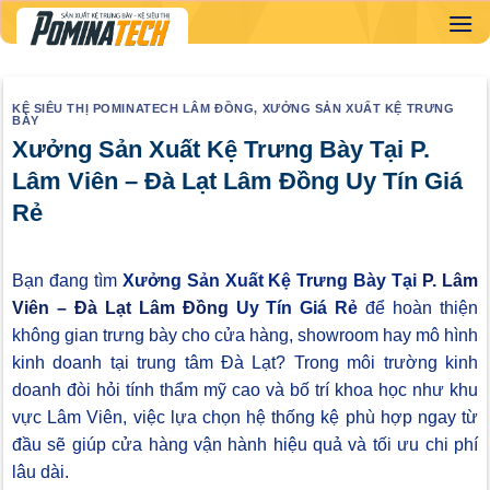
Skip
to
content
KỆ SIÊU THỊ POMINATECH LÂM ĐỒNG
,
XƯỞNG SẢN XUẤT KỆ TRƯNG
BÀY
Xưởng Sản Xuất Kệ Trưng Bày Tại P.
Lâm Viên – Đà Lạt Lâm Đồng Uy Tín Giá
Rẻ
Bạn đang tìm
Xưởng Sản Xuất Kệ Trưng Bày Tại
P. Lâm
Viên – Đà Lạt Lâm Đồng
Uy Tín Giá Rẻ
để hoàn thiện
không gian trưng bày cho cửa hàng, showroom hay mô hình
kinh doanh tại trung tâm Đà Lạt? Trong môi trường kinh
doanh đòi hỏi tính thẩm mỹ cao và bố trí khoa học như khu
vực Lâm Viên, việc lựa chọn hệ thống kệ phù hợp ngay từ
đầu sẽ giúp cửa hàng vận hành hiệu quả và tối ưu chi phí
lâu dài.