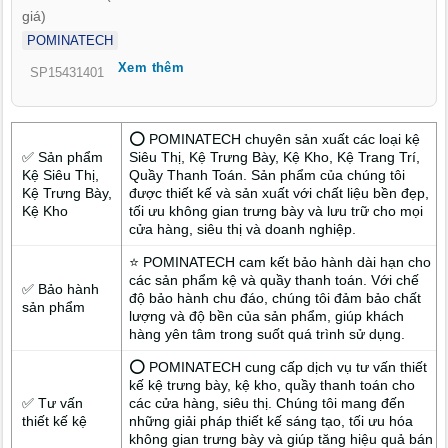
chọn hệ thống kệ phù hợp ngay từ đầu sẽ giúp cửa hàng vận
giá)
hành hiệu quả và tối ưu chi phí lâu dài. Thay vì sử dụng các
POMINATECH
mẫu kệ đại trà khó linh hoạt, nhiều chủ cửa hàng tại P. Lâm
Xem thêm
Viên - Đà Lạt đã ưu tiên làm việc trực tiếp với xưởng sản xuất.
SP15431401
POMINATECH hiện là đơn vị gia công kệ trưng bày đang được
nhiều khách hàng tại khu vực Lâm Viên tin tưởng lựa chọn nhờ
giải pháp thiết kế sát thực tế và chi phí hợp lý.
⭕ POMINATECH chuyên sản xuất các loại kệ
✅ Sản phẩm
Siêu Thị, Kệ Trưng Bày, Kệ Kho, Kệ Trang Trí,
Kệ Siêu Thị,
Quầy Thanh Toán. Sản phẩm của chúng tôi
Kệ Trưng Bày,
được thiết kế và sản xuất với chất liệu bền đẹp,
Kệ Kho
tối ưu không gian trưng bày và lưu trữ cho mọi
cửa hàng, siêu thị và doanh nghiệp.
⭐ POMINATECH cam kết bảo hành dài hạn cho
các sản phẩm kệ và quầy thanh toán. Với chế
✅ Bảo hành
độ bảo hành chu đáo, chúng tôi đảm bảo chất
sản phẩm
lượng và độ bền của sản phẩm, giúp khách
hàng yên tâm trong suốt quá trình sử dụng.
⭕ POMINATECH cung cấp dịch vụ tư vấn thiết
kế kệ trưng bày, kệ kho, quầy thanh toán cho
✅ Tư vấn
các cửa hàng, siêu thị. Chúng tôi mang đến
thiết kế kệ
những giải pháp thiết kế sáng tạo, tối ưu hóa
không gian trưng bày và giúp tăng hiệu quả bán