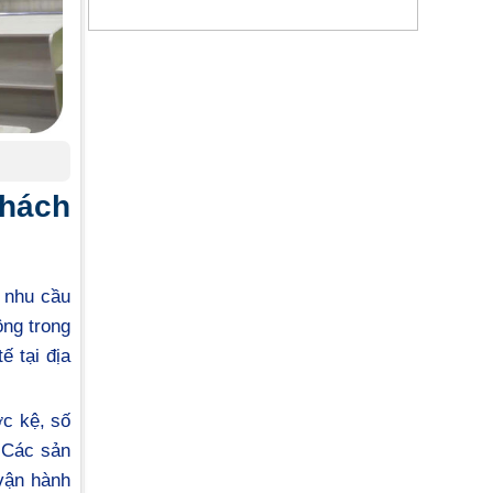
hách
 nhu cầu
ộng trong
 tại địa
c kệ, số
. Các sản
 vận hành