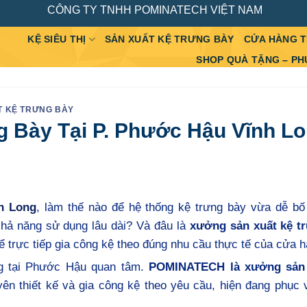
CÔNG TY TNHH POMINATECH VIỆT NAM
KỆ SIÊU THỊ
SẢN XUẤT KỆ TRƯNG BÀY
CỬA HÀNG 
SHOP QUÀ TẶNG – PH
T KỆ TRƯNG BÀY
 Bày Tại P. Phước Hậu Vĩnh L
h Long
, làm thế nào để hệ thống kệ trưng bày vừa dễ bố 
hả năng sử dụng lâu dài? Và đâu là
xưởng sản xuất kệ t
ể trực tiếp gia công kệ theo đúng nhu cầu thực tế của cửa 
ng tại Phước Hậu quan tâm.
POMINATECH là xưởng sản 
yên thiết kế và gia công kệ theo yêu cầu, hiện đang phục