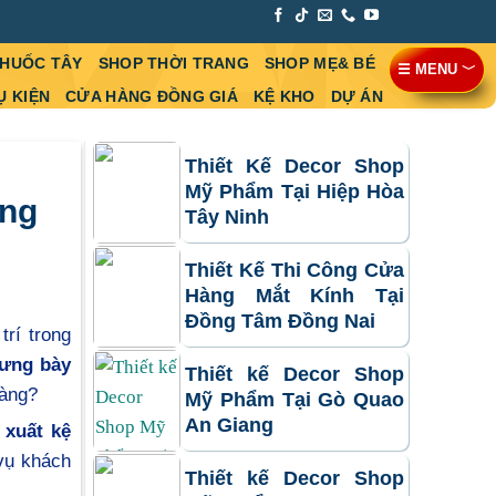
THUỐC TÂY
SHOP THỜI TRANG
SHOP MẸ& BÉ
☰ MENU ﹀
Ụ KIỆN
CỬA HÀNG ĐỒNG GIÁ
KỆ KHO
DỰ ÁN
Thiết Kế Decor Shop
Mỹ Phẩm Tại Hiệp Hòa
ong
Tây Ninh
Thiết Kế Thi Công Cửa
Hàng Mắt Kính Tại
Đồng Tâm Đồng Nai
trí trong
rưng bày
Thiết kế Decor Shop
hàng?
Mỹ Phẩm Tại Gò Quao
An Giang
xuất kệ
 vụ khách
Thiết kế Decor Shop