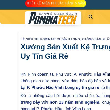
Skip
THIẾT KẾ MIỄN PHÍ BẢO HÀNH 5 NĂM
to
content
KỆ SIÊU THỊ POMINATECH VĨNH LONG
,
XƯỞNG SẢN XUẤ
Xưởng Sản Xuất Kệ Trưng
Uy Tín Giá Rẻ
Khi kinh doanh tại khu vực
P. Phước Hậu Vĩn
không gian cửa hàng, vừa đảm bảo độ bền và k
tại P. Phước Hậu Vĩnh Long uy tín giá rẻ
có th
Đó là những câu hỏi được nhiều chủ cửa hà
trưng bày với hơn 13 năm kinh nghiệm
, chu
hàng tại P. Phước Hậu, tỉnh Vĩnh Long.