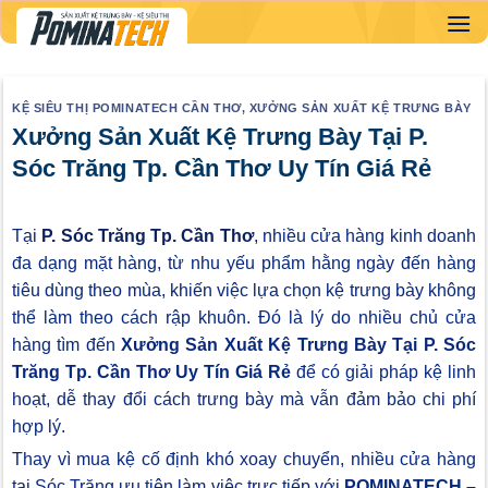
Skip
to
content
KỆ SIÊU THỊ POMINATECH CẦN THƠ
,
XƯỞNG SẢN XUẤT KỆ TRƯNG BÀY
Xưởng Sản Xuất Kệ Trưng Bày Tại P.
Sóc Trăng Tp. Cần Thơ Uy Tín Giá Rẻ
Tại
P. Sóc Trăng Tp. Cần Thơ
, nhiều cửa hàng kinh doanh
đa dạng mặt hàng, từ nhu yếu phẩm hằng ngày đến hàng
tiêu dùng theo mùa, khiến việc lựa chọn kệ trưng bày không
thể làm theo cách rập khuôn. Đó là lý do nhiều chủ cửa
hàng tìm đến
Xưởng Sản Xuất Kệ Trưng Bày Tại P. Sóc
Trăng Tp. Cần Thơ Uy Tín Giá Rẻ
để có giải pháp kệ linh
hoạt, dễ thay đổi cách trưng bày mà vẫn đảm bảo chi phí
hợp lý.
Thay vì mua kệ cố định khó xoay chuyển, nhiều cửa hàng
tại Sóc Trăng ưu tiên làm việc trực tiếp với
POMINATECH –