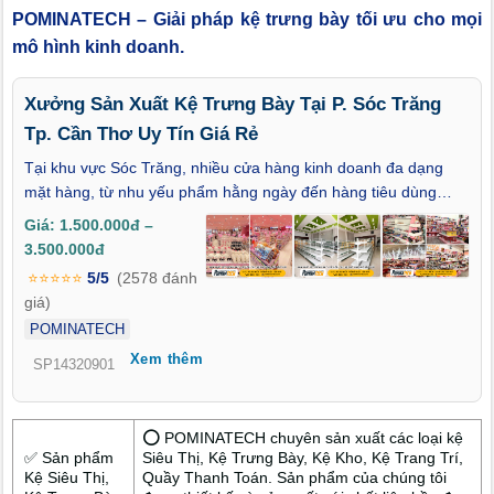
POMINATECH – Giải pháp kệ trưng bày tối ưu cho mọi
mô hình kinh doanh.
Xưởng Sản Xuất Kệ Trưng Bày Tại P. Sóc Trăng
Tp. Cần Thơ Uy Tín Giá Rẻ
Tại khu vực Sóc Trăng, nhiều cửa hàng kinh doanh đa dạng
mặt hàng, từ nhu yếu phẩm hằng ngày đến hàng tiêu dùng
theo mùa, khiến việc lựa chọn kệ trưng bày không thể làm theo
Giá: 1.500.000đ –
cách rập khuôn. Đó là lý do nhiều chủ cửa hàng tìm đến Xưởng
3.500.000đ
Sản Xuất Kệ Trưng Bày Tại P. Sóc Trăng Tp. Cần Thơ Uy Tín
⭐⭐⭐⭐⭐
5/5
(2578 đánh
Giá Rẻ để có giải pháp kệ linh hoạt, dễ thay đổi cách trưng bày
giá)
mà vẫn đảm bảo chi phí hợp lý. Thay vì mua kệ cố định khó
POMINATECH
xoay chuyển, nhiều cửa hàng tại Sóc Trăng ưu tiên làm việc
Xem thêm
trực tiếp với POMINATECH – xưởng sản xuất kệ trưng bày hơn
SP14320901
13 năm kinh nghiệm, nơi hiểu rõ cách trưng bày phù hợp với
thói quen mua sắm thực tế.
⭕ POMINATECH chuyên sản xuất các loại kệ
✅ Sản phẩm
Siêu Thị, Kệ Trưng Bày, Kệ Kho, Kệ Trang Trí,
Kệ Siêu Thị,
Quầy Thanh Toán. Sản phẩm của chúng tôi