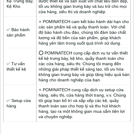
Kệ Trưng Bày,
được thiết kế và sản xuất với chất liệu bền đẹp,
Kệ Kho
tối ưu không gian trưng bày và lưu trữ cho mọi
cửa hàng, siêu thị và doanh nghiệp.
⭐ POMINATECH cam kết bảo hành dài hạn cho
các sản phẩm kệ và quầy thanh toán. Với chế
✅ Bảo hành
độ bảo hành chu đáo, chúng tôi đảm bảo chất
sản phẩm
lượng và độ bền của sản phẩm, giúp khách
hàng yên tâm trong suốt quá trình sử dụng.
⭕ POMINATECH cung cấp dịch vụ tư vấn thiết
kế kệ trưng bày, kệ kho, quầy thanh toán cho
✅ Tư vấn
các cửa hàng, siêu thị. Chúng tôi mang đến
thiết kế kệ
những giải pháp thiết kế sáng tạo, tối ưu hóa
không gian trưng bày và giúp tăng hiệu quả bán
hàng cho doanh nghiệp của bạn.
⭐ POMINATECH cung cấp dịch vụ setup cửa
hàng, siêu thị, cửa hàng thời trang, v.v. Chúng
✅ Setup cửa
tôi giúp bạn bố trí và sắp xếp các kệ, quầy
hàng
thanh toán sao cho hợp lý và thu hút khách
hàng, tạo ra một không gian mua sắm tiện lợi
và chuyên nghiệp.