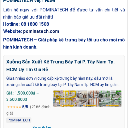
POMINATECH VIỆT NAM
Liên hệ ngay với POMINATECH để được tư vấn chi tiết và
nhận báo giá ưu đãi nhất!
Hotline: 08 1800 1508
Website:
pominatech.com
POMINATECH – Giải pháp kệ trưng bày tối ưu cho mọi mô
hình kinh doanh.
Xưởng Sản Xuất Kệ Trưng Bày Tại P. Tây Nam Tp.
HCM Uy Tín Giá Rẻ
Giữa nhiều đơn vị cung cấp kệ trưng bày hiện nay, đâu mới là
xưởng sản xuất kệ trưng bày tại P. Tây Nam Tp. HCM uy tín giá rẻ
có thể đáp ứng đúng nhu cầu kinh doanh của bạn? Làm thế nào
Giá: 1.500.000đ –
để lựa chọn hệ kệ phù hợp ngành hàng, bền chắc, thẩm mỹ và tối
3.500.000đ
ưu không gian cửa hàng ngay từ đầu? Với hơn 13 năm kinh
⭐⭐⭐⭐⭐
5/5
(2166 đánh
nghiệm, POMINATECH là xưởng sản xuất trực tiếp chuyên thiết
giá)
kế – gia công kệ trưng bày theo yêu cầu, mang đến giải pháp
POMINATECH
trưng bày hiệu quả cho cửa hàng, showroom và siêu thị tại P. Tây
Xem thêm