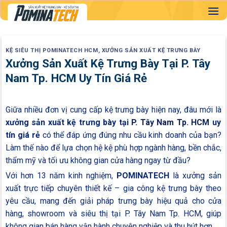
Skip
to
content
KỆ SIÊU THỊ POMINATECH HCM
,
XƯỞNG SẢN XUẤT KỆ TRƯNG BÀY
Xưởng Sản Xuất Kệ Trưng Bày Tại P. Tây
Nam Tp. HCM Uy Tín Giá Rẻ
Giữa nhiều đơn vị cung cấp kệ trưng bày hiện nay, đâu mới là
xưởng sản xuất kệ trưng bày tại
P. Tây Nam Tp. HCM
uy
tín giá rẻ
có thể đáp ứng đúng nhu cầu kinh doanh của bạn?
Làm thế nào để lựa chọn hệ kệ phù hợp ngành hàng, bền chắc,
thẩm mỹ và tối ưu không gian cửa hàng ngay từ đầu?
Với hơn 13 năm kinh nghiệm,
POMINATECH
là xưởng sản
xuất trực tiếp chuyên thiết kế – gia công kệ trưng bày theo
yêu cầu, mang đến giải pháp trưng bày hiệu quả cho cửa
hàng, showroom và siêu thị tại P. Tây Nam Tp. HCM, giúp
không gian bán hàng vận hành chuyên nghiệp và thu hút hơn.