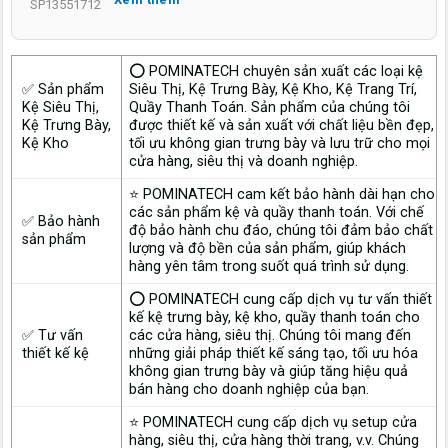
Nam Tp. HCM, giúp không gian bán hàng vận hành chuyên
SP13551712
nghiệp và thu hút hơn.
⭕ POMINATECH chuyên sản xuất các loại kệ
✅ Sản phẩm
Siêu Thị, Kệ Trưng Bày, Kệ Kho, Kệ Trang Trí,
Kệ Siêu Thị,
Quầy Thanh Toán. Sản phẩm của chúng tôi
Kệ Trưng Bày,
được thiết kế và sản xuất với chất liệu bền đẹp,
Kệ Kho
tối ưu không gian trưng bày và lưu trữ cho mọi
cửa hàng, siêu thị và doanh nghiệp.
⭐ POMINATECH cam kết bảo hành dài hạn cho
các sản phẩm kệ và quầy thanh toán. Với chế
✅ Bảo hành
độ bảo hành chu đáo, chúng tôi đảm bảo chất
sản phẩm
lượng và độ bền của sản phẩm, giúp khách
hàng yên tâm trong suốt quá trình sử dụng.
⭕ POMINATECH cung cấp dịch vụ tư vấn thiết
kế kệ trưng bày, kệ kho, quầy thanh toán cho
✅ Tư vấn
các cửa hàng, siêu thị. Chúng tôi mang đến
thiết kế kệ
những giải pháp thiết kế sáng tạo, tối ưu hóa
không gian trưng bày và giúp tăng hiệu quả
bán hàng cho doanh nghiệp của bạn.
⭐ POMINATECH cung cấp dịch vụ setup cửa
hàng, siêu thị, cửa hàng thời trang, v.v. Chúng