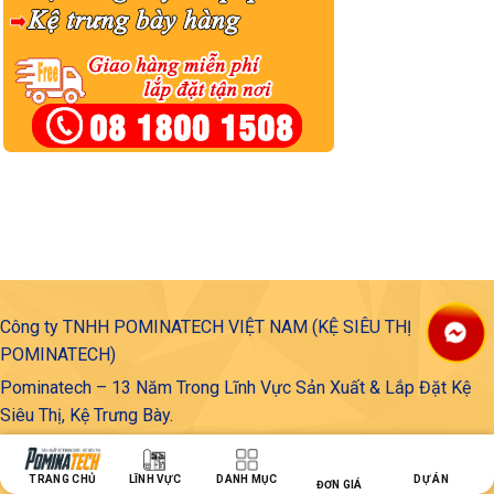
Công ty TNHH POMINATECH VIỆT NAM (KỆ SIÊU THỊ
POMINATECH)
Pominatech – 13 Năm Trong Lĩnh Vực Sản Xuất & Lắp Đặt Kệ
Siêu Thị, Kệ Trưng Bày.
Pominatech tự hào là đơn vị hàng đầu trong lĩnh vực
sản xuất và
lắp đặt các loại kệ siêu thị, kệ sắt V lỗ, kệ trung tải, kệ kho, kệ
TRANG CHỦ
LĨNH VỰC
DANH MỤC
DỰ ÁN
ĐƠN GIÁ